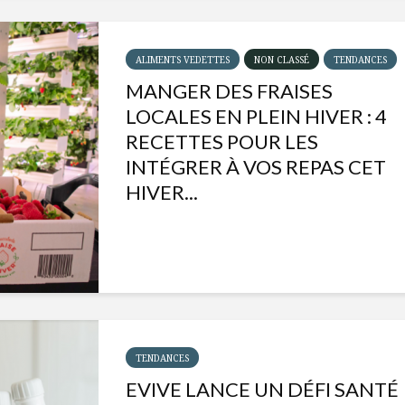
ALIMENTS VEDETTES
NON CLASSÉ
TENDANCES
MANGER DES FRAISES
LOCALES EN PLEIN HIVER : 4
RECETTES POUR LES
INTÉGRER À VOS REPAS CET
HIVER...
Isabelle Huot et Chef
Les
Marianne allient
insecte
santé et plaisir
à faire 
TENDANCES
« buzz »
EVIVE LANCE UN DÉFI SANTÉ
Les spiritueux des