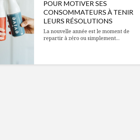
Cantons-de-l’Est
Le snack
POUR MOTIVER SES
s’invitent durant le
tendan
CONSOMMATEURS À TENIR
temps des Fêtes
LEURS RÉSOLUTIONS
Tout baigne dans
10 alime
La nouvelle année est le moment de
l’huile… de Caméline
vitamin
repartir à zéro ou simplement...
pour Chantal Van
à inclur
Winden
alimen