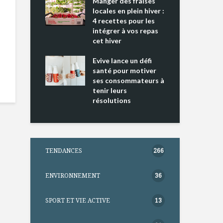
ing 2 : Une
Manger des fraises
Can
ce mondiale
locales en plein hiver :
s’i
4 recettes pour les
te
intégrer à vos repas
nts riches en
cet hiver
Tou
e D
l’h
e dans votre
Evive lance un défi
pou
tation
santé pour motiver
Wi
ses consommateurs à
tenir leurs
résolutions
TENDANCES
266
ENVIRONNEMENT
36
SPORT ET VIE ACTIVE
13