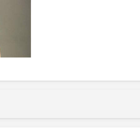
Manger des fraises
Cantons
locales en plein hiver :
s’invite
4 recettes pour les
temps d
intégrer à vos repas
25 no
cet hiver
Tout ba
11 janvier 2022
l’huile…
Evive lance un défi
pour Ch
santé pour motiver
Winde
ses consommateurs à
25 no
tenir leurs
résolutions
11 janvier 2022