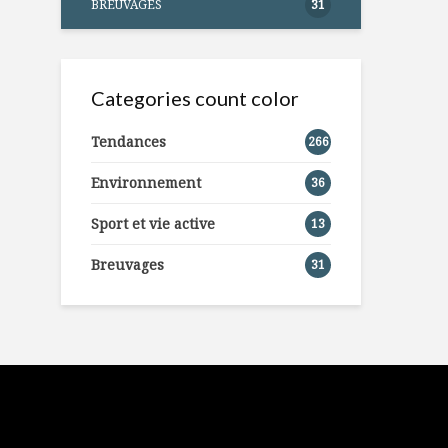
BREUVAGES
31
Categories count color
Tendances
266
Environnement
36
Sport et vie active
13
Breuvages
31