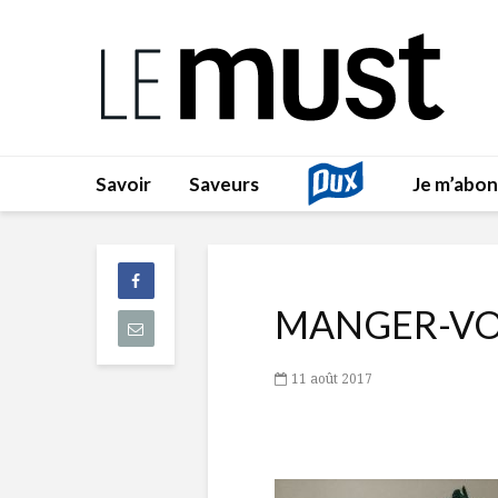
Savoir
Saveurs
Je m’abo
MANGER-VO
11 août 2017