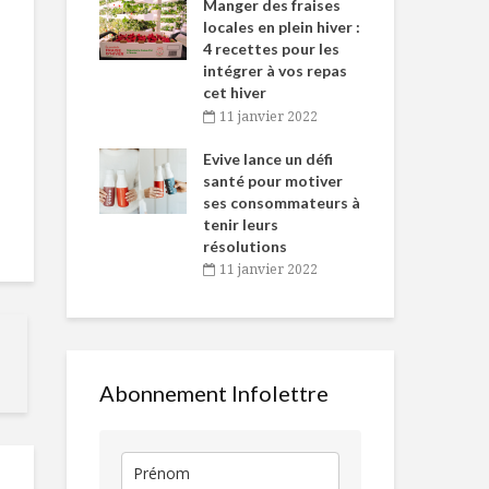
-de-l’Est
Manger des fraises
Can
nt durant le
locales en plein hiver :
s’i
es Fêtes
4 recettes pour les
te
intégrer à vos repas
vembre 2021
2
cet hiver
igne dans
Tou
11 janvier 2022
Du beau au service
S’alimenter 
 de Caméline
l’h
de l’aliment
l’illusion
antal Van
Evive lance un défi
pou
n
santé pour motiver
Wi
ses consommateurs à
vembre 2021
2
New York,
Le bon côté 
tenir leurs
l’incomparable :
l’assiette
résolutions
escapade
11 janvier 2022
gourmande
Manger
Le maïs : cette
amoureusem
denrée dorée
Abonnement Infolettre