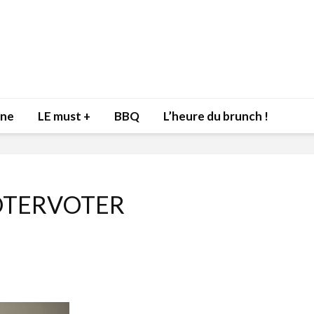
nne
LE must +
BBQ
L’heure du brunch !
TERVOTER
Inspiration du Chef
Isabelle
Danny pour recevoir
Mariann
l’être aimé à la Saint-
santé et
Valentin!
17 dé
4 février 2022
Les spir