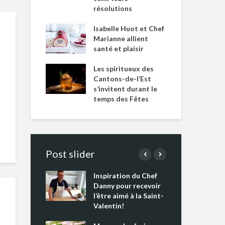
résolutions
Isabelle Huot et Chef
Marianne allient
santé et plaisir
Les spiritueux des
Cantons-de-l’Est
s’invitent durant le
temps des Fêtes
Post slider
Inspiration du Chef
Isa
s s’apprêtent
Danny pour recevoir
Mar
tout un
l’être aimé à la Saint-
san
 !
Valentin!
Les