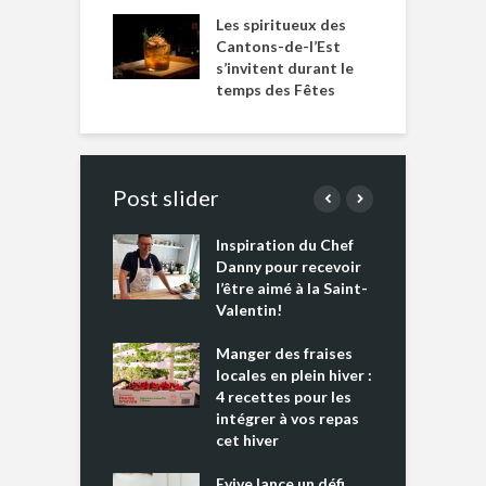
Les spiritueux des
Cantons-de-l’Est
s’invitent durant le
temps des Fêtes
Post slider
Inspiration du Chef
I
es s’apprêtent
Danny pour recevoir
M
e tout un
l’être aimé à la Saint-
s
 » !
Valentin!
L
cking 2 : Une
Manger des fraises
C
nce mondiale
locales en plein hiver :
s
4 recettes pour les
t
intégrer à vos repas
ments riches en
cet hiver
T
ine D
l
ure dans votre
Evive lance un défi
p