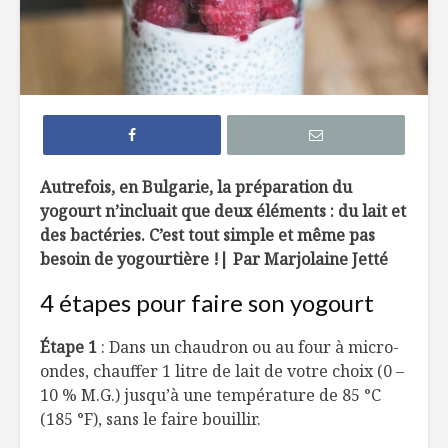
Comment cuisiner
Comment 
la noix de coco
propres 
marinés
Cuisiner un gelato
Quoi avoi
maison
main pour
souper ra
Autrefois, en Bulgarie, la préparation du
yogourt n’incluait que deux éléments : du lait et
Comment faire son
Tout sur l
des bactéries. C’est tout simple et même pas
propre yogourt
fumage
maison
besoin de yogourtière !| Par Marjolaine Jetté
4 étapes pour faire son yogourt
Étape 1
: Dans un chaudron ou au four à micro-
ondes, chauffer 1 litre de lait de votre choix (0 –
10 % M.G.) jusqu’à une température de 85 °C
Une tempête dans
Fraîcheur
(185 °F), sans le faire bouillir.
nos verres d’eau ?
printaniè
maison