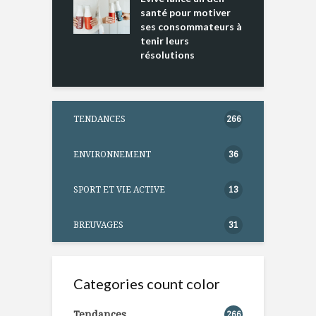
ntation
santé pour motiver
ses consommateurs à
tenir leurs
résolutions
TENDANCES
266
ENVIRONNEMENT
36
SPORT ET VIE ACTIVE
13
BREUVAGES
31
Categories count color
Tendances
266