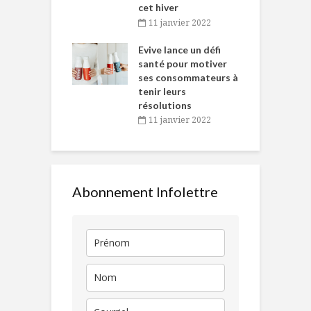
cet hiver
baigne dans
T
11 janvier 2022
e… de Caméline
l
Chantal Van
Evive lance un défi
p
en
santé pour motiver
ses consommateurs à
novembre 2021
tenir leurs
résolutions
11 janvier 2022
Abonnement Infolettre