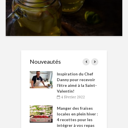
Nouveautés
le Huot et Chef
Inspiration du Chef
I
ne allient
Danny pour recevoir
M
et plaisir
l’être aimé à la Saint-
s
Valentin!
décembre 2021
4 février 2022
iritueux des
L
ns-de-l’Est
Manger des fraises
C
tent durant le
locales en plein hiver :
s
 des Fêtes
4 recettes pour les
t
intégrer à vos repas
novembre 2021