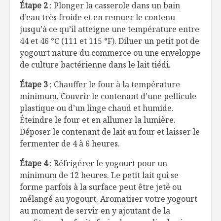
Étape 2
: Plonger la casserole dans un bain
d’eau très froide et en remuer le contenu
À l’épicerie avec…
Petit sal
Marc Hervieux!
lentilles
jusqu’à ce qu’il atteigne une température entre
44 et 46 °C (111 et 115 °F). Diluer un petit pot de
yogourt nature du commerce ou une enveloppe
Montréal en
Chaudrée
de culture bactérienne dans le lait tiédi.
Lumière commence
patate, m
en Lyon!
céleri
Étape 3
: Chauffer le four à la température
minimum. Couvrir le contenant d’une pellicule
plastique ou d’un linge chaud et humide.
Éteindre le four et en allumer la lumière.
Déposer le contenant de lait au four et laisser le
fermenter de 4 à 6 heures.
Étape 4
: Réfrigérer le yogourt pour un
minimum de 12 heures. Le petit lait qui se
forme parfois à la surface peut être jeté ou
mélangé au yogourt. Aromatiser votre yogourt
au moment de servir en y ajoutant de la