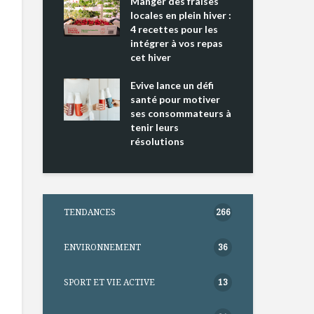
ing 2 : Une
Manger des fraises
Can
ce mondiale
locales en plein hiver :
s’i
4 recettes pour les
te
intégrer à vos repas
nts riches en
cet hiver
Tou
e D
l’h
e dans votre
Evive lance un défi
pou
tation
santé pour motiver
Wi
ses consommateurs à
tenir leurs
résolutions
TENDANCES
266
ENVIRONNEMENT
36
SPORT ET VIE ACTIVE
13