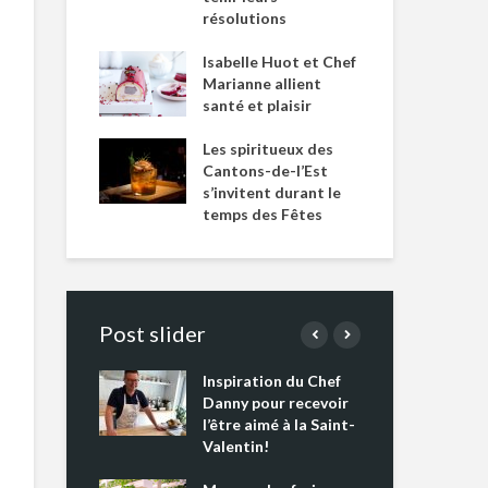
résolutions
Isabelle Huot et Chef
Marianne allient
santé et plaisir
Les spiritueux des
Cantons-de-l’Est
s’invitent durant le
temps des Fêtes
Post slider
Inspiration du Chef
Isa
s s’apprêtent
Danny pour recevoir
Mar
tout un
l’être aimé à la Saint-
san
 !
Valentin!
Les