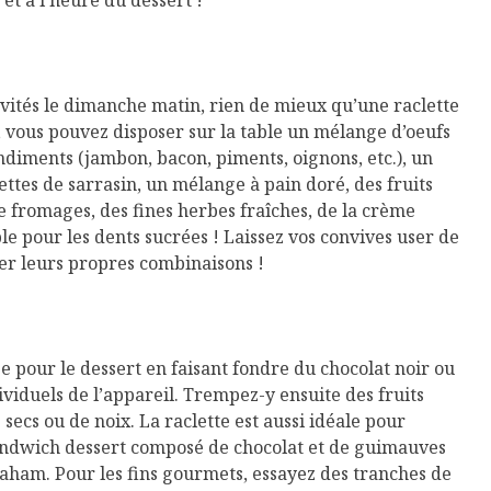
et à l’heure du dessert !
vités le dimanche matin, rien de mieux qu’une raclette
, vous pouvez disposer sur la table un mélange d’oeufs
ndiments (jambon, bacon, piments, oignons, etc.), un
ttes de sarrasin, un mélange à pain doré, des fruits
e fromages, des fines herbes fraîches, de la crème
ble pour les dents sucrées ! Laissez vos convives user de
er leurs propres combinaisons !
e pour le dessert en faisant fondre du chocolat noir ou
ividuels de l’appareil. Trempez-y ensuite des fruits
 secs ou de noix. La raclette est aussi idéale pour
andwich dessert composé de chocolat et de guimauves
raham. Pour les fins gourmets, essayez des tranches de