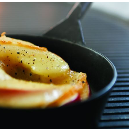
Manger des fraises
Cantons
locales en plein hiver :
s’invite
4 recettes pour les
temps d
intégrer à vos repas
25 no
cet hiver
Tout ba
11 janvier 2022
l’huile…
Evive lance un défi
pour Ch
santé pour motiver
Winde
ses consommateurs à
25 no
tenir leurs
résolutions
11 janvier 2022