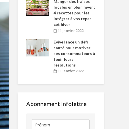
-de-l’Est
Manger des fraises
Can
nt durant le
locales en plein hiver :
s’i
es Fêtes
4 recettes pour les
te
intégrer à vos repas
vembre 2021
2
Le réveillon de
Bras de fer 
cet hiver
Gabrielle Caron
deux modes
igne dans
Tou
11 janvier 2022
alimentaires
 de Caméline
l’h
antal Van
Evive lance un défi
pou
COVID 19 : Les
Bouchées de
n
santé pour motiver
Wi
préoccupations
brocoli cake 
ses consommateurs à
vembre 2021
2
des
Cheddar et c
tenir leurs
consommateurs
résolutions
mettent l’accent
Pancake à la
11 janvier 2022
sur des produits
patate douc
meilleurs pour la
effiloché de 
santé
Végétalisme, sport
et énergie
Abonnement Infolettre