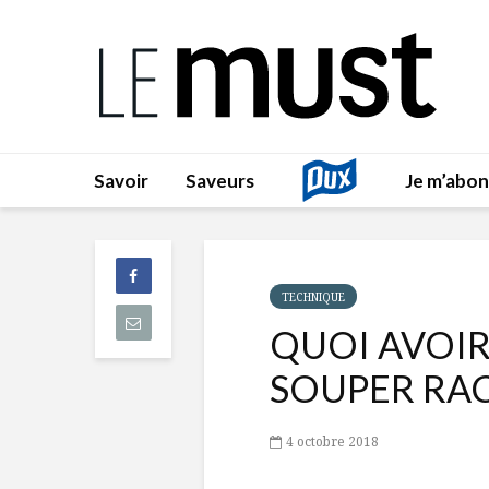
Savoir
Saveurs
Je m’abo
TECHNIQUE
QUOI AVOIR
SOUPER RA
4 octobre 2018