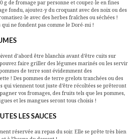
Cantons-de-l’Est
Le snack
50 g de fromage par personne et coupez-le en fines
s’invitent durant le
tendan
age fondu, ajoutez-y du croquant avec des noix ou des
temps des Fêtes
aromatisez-le avec des herbes fraîches ou séchées !
s qui ne fondent pas comme le Doré-mi !
Tout baigne dans
10 alime
l’huile… de Caméline
vitamin
pour Chantal Van
à inclur
GUMES
Winden
alimen
vent d’abord être blanchis avant d’être cuits sur
s pouvez faire griller des légumes marinés ou les servir
pommes de terre sont évidemment des
lette ! Des pommes de terre grelots tranchées ou des
qui viennent tout juste d’être récoltées se prêteront
agner vos fromages, des fruits tels que les pommes,
 figues et les mangues seront tous choisis !
UTES LES SAUCES
ment réservée au repas du soir. Elle se prête très bien