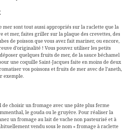
R
de mer sont tout aussi appropriés sur la raclette que la
 et mer, faites griller sur la plaque des crevettes, des
ubes de poisson que vous avez fait mariner, ou encore,
euve d’originalité ! Vous pouvez utiliser les petits
 déposer quelques fruits de mer, de la sauce béchamel
pour une coquille Saint-Jacques faite en moins de deux
aromatiser vos poissons et fruits de mer avec de l’aneth,
ar exemple.
Isabelle Huot et Chef
Les
déal de choisir un fromage avec une pâte plus ferme
Marianne allient
insecte
emmenthal, le gouda ou le gruyère. Pour réaliser la
santé et plaisir
à faire 
onnez un fromage au lait de vache non pasteurisé et à
« buzz »
Les spiritueux des
habituellement vendu sous le nom « fromage à raclette