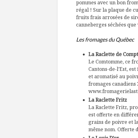
pommes avec un bon fromag
régal ! Sur la plaque de c
fruits frais arrosées de s
canneberges séchées que 
Les fromages du Québec
La Raclette de Comp
Le Comtomme, ce fro
Cantons-de-l’Est, est
et aromatisé au poiv
fromages canadiens 2
www.fromagerielast
La Raclette Fritz
La Raclette Fritz, pr
est offerte en différen
grains de poivre et la
même nom. Offerte d