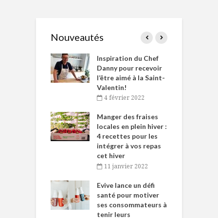
Nouveautés
le Huot et Chef
Inspiration du Chef
I
ne allient
Danny pour recevoir
M
et plaisir
l’être aimé à la Saint-
s
Valentin!
décembre 2021
4 février 2022
iritueux des
L
ns-de-l’Est
Manger des fraises
C
tent durant le
locales en plein hiver :
s
 des Fêtes
4 recettes pour les
t
intégrer à vos repas
novembre 2021
cet hiver
baigne dans
T
11 janvier 2022
e… de Caméline
l
Chantal Van
Evive lance un défi
p
en
santé pour motiver
ses consommateurs à
novembre 2021
tenir leurs