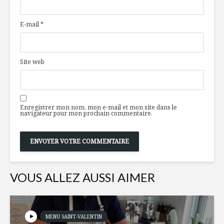
plante pour se
légumes 
sucrer le bec
halloumi
E-mail
*
Gaufres rapides
Tataki de
melon d’e
coeurs de
Site web
Le pain de ce jour
Plaisirs 1
épicure à 
rescouss
Enregistrer mon nom, mon e-mail et mon site dans le
navigateur pour mon prochain commentaire.
VOUS ALLEZ AUSSI AIMER
MENU SAINT-VALENTIN