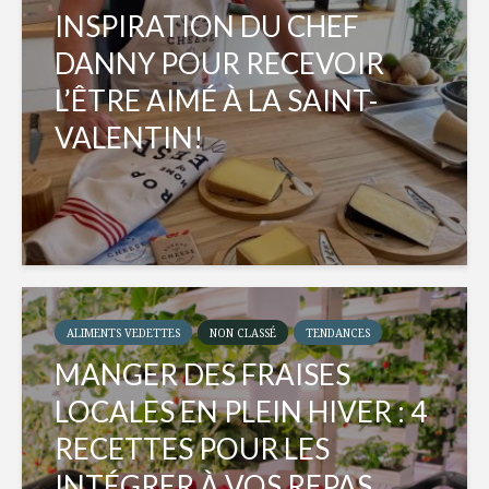
INSPIRATION DU CHEF
DANNY POUR RECEVOIR
L’ÊTRE AIMÉ À LA SAINT-
VALENTIN!
ALIMENTS VEDETTES
NON CLASSÉ
TENDANCES
MANGER DES FRAISES
LOCALES EN PLEIN HIVER : 4
RECETTES POUR LES
INTÉGRER À VOS REPAS...