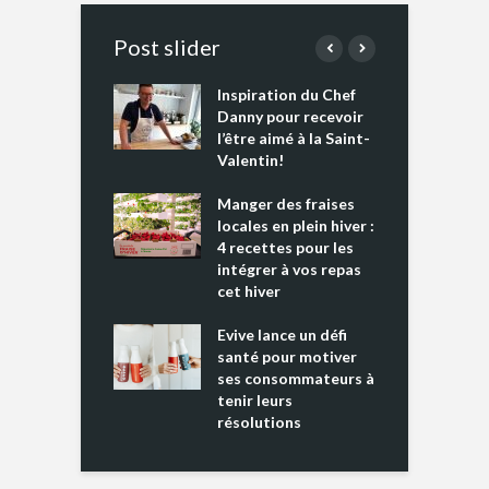
Post slider
Inspiration du Chef
I
es s’apprêtent
Danny pour recevoir
M
e tout un
l’être aimé à la Saint-
s
 » !
Valentin!
L
cking 2 : Une
Manger des fraises
C
nce mondiale
locales en plein hiver :
s
4 recettes pour les
t
intégrer à vos repas
ments riches en
cet hiver
T
ine D
l
ure dans votre
Evive lance un défi
p
ntation
santé pour motiver
ses consommateurs à
tenir leurs
résolutions