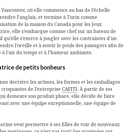
r Vancouver, où elle commence au bas de l’échelle
endre l’anglais, et termine à Turin comme
nisation de la maison du Canada pour les Jeux
rice, elle s’embarque comme chef sur un bateau de
rd qu’elle s’exerce à jongler avec les contraintes d’un
ndre l’oreille et à sentir le pouls des passagers afin de
à l’air du temps et à l’humeur ambiante.
atrice de petits bonheurs
sonne derrière les arômes, les formes et les emballages
 croquantes de l’entreprise
CAFITI
. À partir de ses
qui demeure son produit phare, elle décide de faire
eant avec une équipe exceptionnelle, une équipe de
Isabelle Huot et Chef
Les
Marianne allient
insecte
santé et plaisir
à faire 
« buzz »
erine veut permettre à ses filles de voir de nouveaux
Les spiritueux des
des meringues, ce n’est pas tout! Ses protégées ont