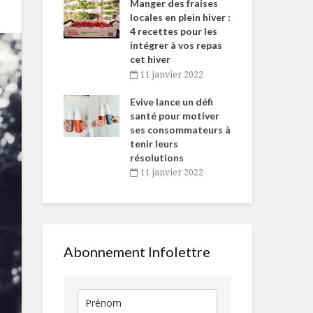
-de-l’Est
Manger des fraises
Can
nt durant le
locales en plein hiver :
s’i
es Fêtes
4 recettes pour les
te
intégrer à vos repas
vembre 2021
2
cet hiver
igne dans
Tou
11 janvier 2022
Braisade de cerf à
La consécrat
 de Caméline
l’h
la bière ambrée et
génie alimen
antal Van
Evive lance un défi
pou
au pain d’épices
d’ici
n
santé pour motiver
Wi
ses consommateurs à
vembre 2021
2
Pizza dessert
Pad see ew
tenir leurs
toute fleurie
(Nouilles fri
résolutions
soya)
11 janvier 2022
Toujours
Deux nouve
disponibles en
Bordeaux sur
temps de crise
tablettes ce
automne
Abonnement Infolettre