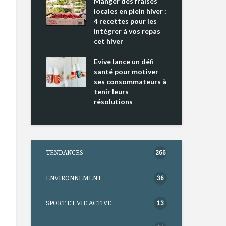
ing 2 : Une
Manger des fraises
Can
ce mondiale
locales en plein hiver :
s’i
4 recettes pour les
te
intégrer à vos repas
nts riches en
cet hiver
Tou
e D
l’h
e dans votre
Evive lance un défi
pou
tation
santé pour motiver
Wi
ses consommateurs à
tenir leurs
résolutions
TENDANCES
266
ENVIRONNEMENT
36
SPORT ET VIE ACTIVE
13