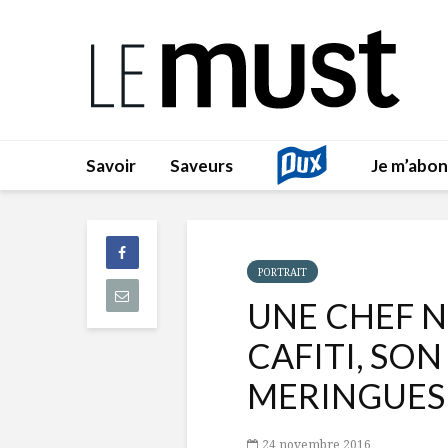
Savoir
Saveurs
Je m’abo
PORTRAIT
UNE CHEF 
CAFITI, SON
MERINGUES
24 novembre 2016