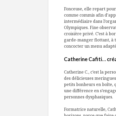
Fonceuse, elle repart pou
comme commis afin d’appr
intermédiaire dans l’orga
Olympiques. Fine observat
croisière privé. C’est à bo
garde-manger flottant, à te
concocter un menu adapté 
Catherine Cafiti… cré
Catherine C., c’est la per
des délicieuses meringues
petits bonheurs en boîte, 
une différence en s’engag
personnes dysphasiques.
Formatrice naturelle, Cath
horizons, parce que faire 