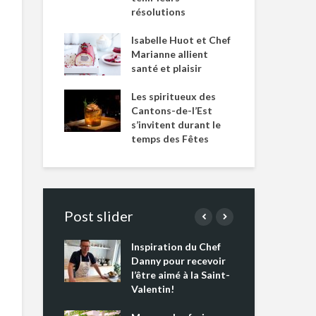
résolutions
Isabelle Huot et Chef
Marianne allient
santé et plaisir
Les spiritueux des
Cantons-de-l’Est
s’invitent durant le
temps des Fêtes
Post slider
Inspiration du Chef
Isa
s s’apprêtent
Danny pour recevoir
Mar
tout un
l’être aimé à la Saint-
san
 !
Valentin!
Les