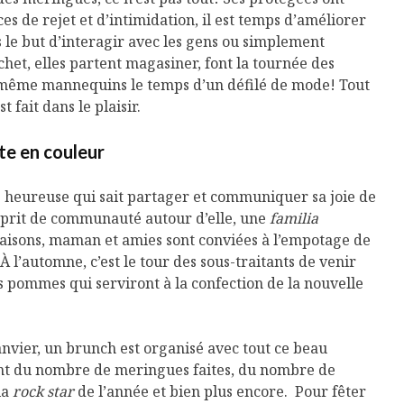
Cantons-de-l’Est
Le snack
s de rejet et d’intimidation, il est temps d’améliorer
s’invitent durant le
tendan
temps des Fêtes
s le but d’interagir avec les gens ou simplement
chet, elles partent magasiner, font la tournée des
Tout baigne dans
10 alime
 même mannequins le temps d’un défilé de mode! Tout
l’huile… de Caméline
vitamin
t fait dans le plaisir.
pour Chantal Van
à inclur
Winden
alimen
te en couleur
te heureuse qui sait partager et communiquer sa joie de
esprit de communauté autour d’elle, une
familia
 saisons, maman et amies sont conviées à l’empotage de
À l’automne, c’est le tour des sous-traitants de venir
es pommes qui serviront à la confection de la nouvelle
nvier, un brunch est organisé avec tout ce beau
t du nombre de meringues faites, du nombre de
la
rock star
de l’année et bien plus encore. Pour fêter