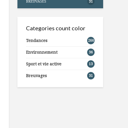
BREUVAGES
31
Categories count color
Tendances
266
Environnement
36
Sport et vie active
13
Breuvages
31