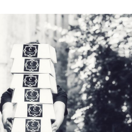
Manger des fraises
Cantons
locales en plein hiver :
s’invite
4 recettes pour les
temps d
intégrer à vos repas
25 no
cet hiver
Tout ba
11 janvier 2022
l’huile…
Evive lance un défi
pour Ch
santé pour motiver
Winde
ses consommateurs à
25 no
tenir leurs
résolutions
11 janvier 2022