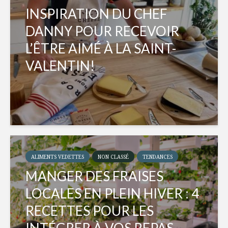
INSPIRATION DU CHEF
DANNY POUR RECEVOIR
L’ÊTRE AIMÉ À LA SAINT-
VALENTIN!
ALIMENTS VEDETTES
NON CLASSÉ
TENDANCES
MANGER DES FRAISES
LOCALES EN PLEIN HIVER : 4
RECETTES POUR LES