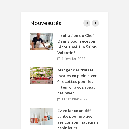
Nouveautés
le Huot et Chef
Inspiration du Chef
I
ne allient
Danny pour recevoir
M
et plaisir
l’être aimé à la Saint-
s
Valentin!
décembre 2021
4 février 2022
iritueux des
L
ns-de-l’Est
Manger des fraises
C
tent durant le
locales en plein hiver :
s
 des Fêtes
4 recettes pour les
t
intégrer à vos repas
novembre 2021
cet hiver
baigne dans
T
11 janvier 2022
e… de Caméline
l
Chantal Van
Evive lance un défi
p
en
santé pour motiver
ses consommateurs à
novembre 2021
tenir leurs