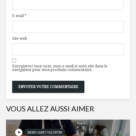
salade d’endives
scotch Gl
E-mail
*
Les légumineuses
Vin chaud
101 par Geneviève
O’Gleman
Site web
Granité au rosé et
Le pouvoi
aux petits fruits
antioxyd
d’été
une tarti
Enregistrer mon nom, mon e-mail et mon site dans le
navigateur pour mon prochain commentaire.
VOUS ALLEZ AUSSI AIMER
MENU SAINT-VALENTIN