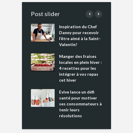
Post slider
Inspiration du Chef
I
es s’apprêtent
Danny pour recevoir
M
e tout un
l’être aimé à la Saint-
s
 » !
Valentin!
L
cking 2 : Une
Manger des fraises
C
nce mondiale
locales en plein hiver :
s
4 recettes pour les
t
intégrer à vos repas
ments riches en
cet hiver
T
ine D
l
ure dans votre
Evive lance un défi
p
ntation
santé pour motiver
ses consommateurs à
tenir leurs
résolutions