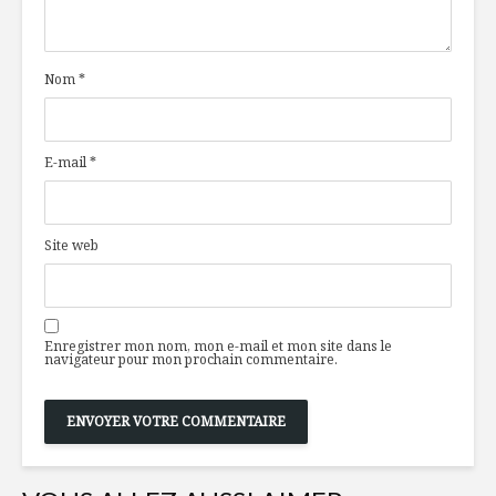
proposition de
ça patine
haute voltige
Nom
*
Crab cakes et salsa
Ratatouil
de mangue et maïs
l’année
E-mail
*
Tout le monde en
Le Québe
cuisine avec LE
au parfu
must !
Site web
Enregistrer mon nom, mon e-mail et mon site dans le
navigateur pour mon prochain commentaire.