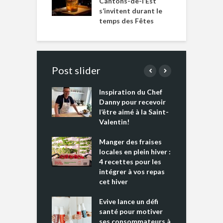
Cantons-de-l’Est
s’invitent durant le
temps des Fêtes
Post slider
Inspiration du Chef
I
es s’apprêtent
Danny pour recevoir
M
e tout un
l’être aimé à la Saint-
s
 » !
Valentin!
L
cking 2 : Une
Manger des fraises
C
nce mondiale
locales en plein hiver :
s
4 recettes pour les
t
intégrer à vos repas
ments riches en
cet hiver
T
ine D
l
ure dans votre
Evive lance un défi
p
ntation
santé pour motiver
ses consommateurs à