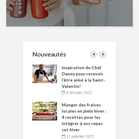
Nouveautés
le Huot et Chef
Inspiration du Chef
I
ne allient
Danny pour recevoir
M
et plaisir
l’être aimé à la Saint-
s
Valentin!
décembre 2021
4 février 2022
iritueux des
L
ns-de-l’Est
Manger des fraises
C
tent durant le
locales en plein hiver :
s
 des Fêtes
4 recettes pour les
t
intégrer à vos repas
novembre 2021
cet hiver
baigne dans
T
11 janvier 2022