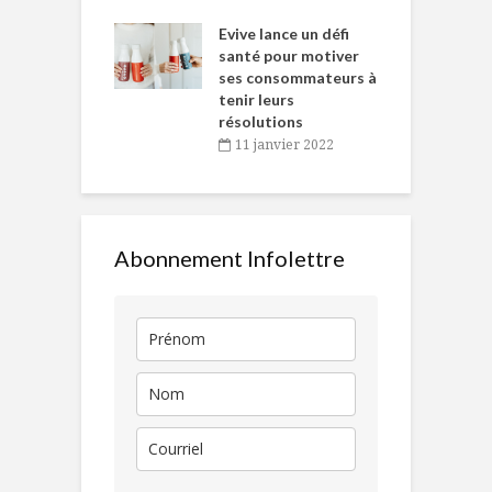
e… de Caméline
l
Chantal Van
Evive lance un défi
p
en
santé pour motiver
ses consommateurs à
novembre 2021
tenir leurs
résolutions
11 janvier 2022
Abonnement Infolettre