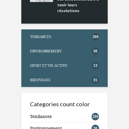
tenir leurs
résolutions
TENDANCES
266
ENVIRONNEMENT
36
SPORT ET VIE ACTIVE
13
BREUVAGES
31
Categories count color
Tendances
266
Environnement
36