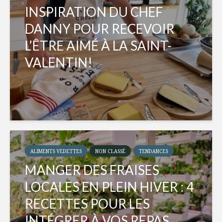
INSPIRATION DU CHEF
DANNY POUR RECEVOIR
L’ÊTRE AIMÉ À LA SAINT-
VALENTIN!
ALIMENTS VEDETTES
NON CLASSÉ
TENDANCES
MANGER DES FRAISES
LOCALES EN PLEIN HIVER : 4
RECETTES POUR LES
INTÉGRER À VOS REPAS...