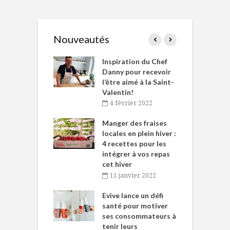
Nouveautés
le Huot et Chef
Inspiration du Chef
I
ne allient
Danny pour recevoir
M
et plaisir
l’être aimé à la Saint-
s
Valentin!
décembre 2021
4 février 2022
iritueux des
L
ns-de-l’Est
Manger des fraises
C
tent durant le
locales en plein hiver :
s
 des Fêtes
4 recettes pour les
t
intégrer à vos repas
novembre 2021
cet hiver
baigne dans
T
11 janvier 2022
e… de Caméline
l
Chantal Van
Evive lance un défi
p
en
santé pour motiver
ses consommateurs à
novembre 2021
tenir leurs