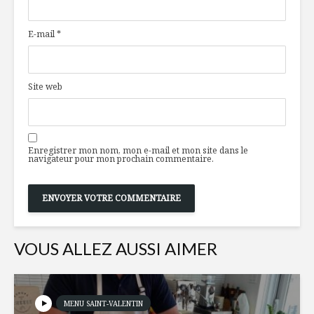
la canneelle et au
bouffe et
romarin
E-mail
*
TOP 5 des
Edamame: 
boissons
hauteme
réconfortantes les
nutritive
Site web
plus appréciées en
2020
10 façons
manger po
Le Prosciutto di
planète
Enregistrer mon nom, mon e-mail et mon site dans le
Parma dorénavant
navigateur pour mon prochain commentaire.
protégé
VOUS ALLEZ AUSSI AIMER
MENU SAINT-VALENTIN