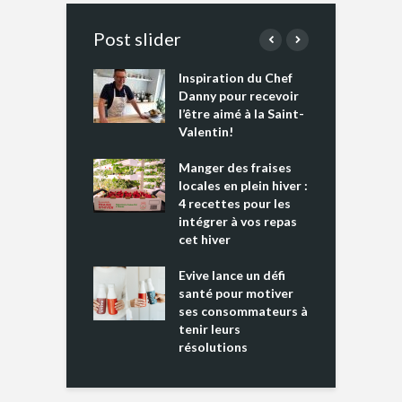
Post slider
Inspiration du Chef
I
es s’apprêtent
Danny pour recevoir
M
e tout un
l’être aimé à la Saint-
s
 » !
Valentin!
L
cking 2 : Une
Manger des fraises
C
nce mondiale
locales en plein hiver :
s
4 recettes pour les
t
intégrer à vos repas
ments riches en
cet hiver
T
ine D
l
ure dans votre
Evive lance un défi
p
ntation
santé pour motiver
ses consommateurs à
tenir leurs
résolutions