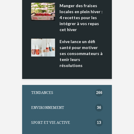
cking 2 : Une
Manger des fraises
C
nce mondiale
locales en plein hiver :
s
4 recettes pour les
t
intégrer à vos repas
ments riches en
cet hiver
T
ine D
l
ure dans votre
Evive lance un défi
p
ntation
santé pour motiver
ses consommateurs à
tenir leurs
résolutions
TENDANCES
266
ENVIRONNEMENT
36
SPORT ET VIE ACTIVE
13