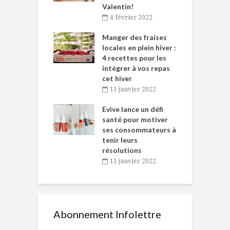
Valentin!
décembre 2021
4 février 2022
iritueux des
L
ns-de-l’Est
Manger des fraises
C
tent durant le
locales en plein hiver :
s
 des Fêtes
4 recettes pour les
t
intégrer à vos repas
novembre 2021
cet hiver
baigne dans
T
11 janvier 2022
e… de Caméline
l
Chantal Van
Evive lance un défi
p
en
santé pour motiver
ses consommateurs à
novembre 2021
tenir leurs
résolutions
11 janvier 2022
Abonnement Infolettre