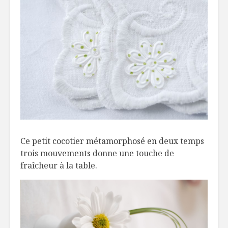
boire
Destination
Supersor
revampée: Le
fraises va
Terminal!
Les légumineuses
Choux de 
101 par Geneviève
façon Cés
O’Gleman
Ce petit cocotier métamorphosé en deux temps
trois mouvements donne une touche de
fraîcheur à la table.