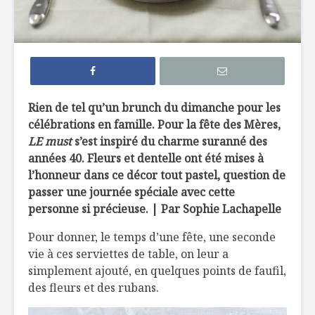
Le bonheur est
10 verger
dans le pain
feront t
dans les
Cinq calendriers
Comment 
Rien de tel qu’un brunch du dimanche pour les
de l’avent
son brunc
célébrations en famille. Pour la fête des Mères,
gourmands à faire
familiale
soi-même
LE must
s’est inspiré du charme suranné des
Brunch do
années 40. Fleurs et dentelle ont été mises à
Vente de garage et
l’honneur dans ce décor tout pastel, question de
limonade !
passer une journée spéciale avec cette
personne si précieuse. | Par Sophie Lachapelle
Pour donner, le temps d’une fête, une seconde
vie à ces serviettes de table, on leur a
simplement ajouté, en quelques points de faufil,
des fleurs et des rubans.
Du vin, des femmes
Un œuf s
et des tendances à
pour Pâq