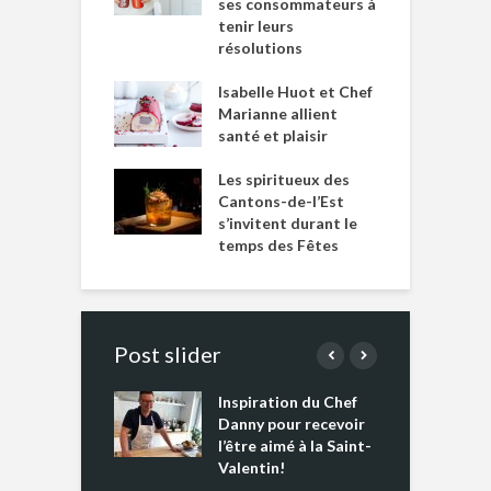
ses consommateurs à
tenir leurs
résolutions
Isabelle Huot et Chef
Marianne allient
santé et plaisir
Les spiritueux des
Cantons-de-l’Est
s’invitent durant le
temps des Fêtes
Post slider
Inspiration du Chef
I
es s’apprêtent
Danny pour recevoir
M
e tout un
l’être aimé à la Saint-
s
 » !
Valentin!
L