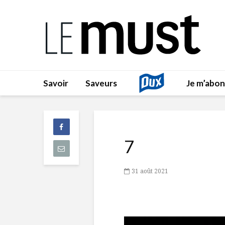
Savoir
Saveurs
Je m’abo
7
31 août 2021