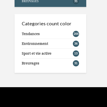
BREUVAGES
31
Categories count color
Tendances
266
Environnement
36
Sport et vie active
13
Breuvages
31