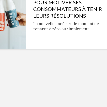
Cantons-de-l’Est
Le snack
POUR MOTIVER SES
s’invitent durant le
tendan
CONSOMMATEURS À TENIR
temps des Fêtes
LEURS RÉSOLUTIONS
Tout baigne dans
10 alime
La nouvelle année est le moment de
l’huile… de Caméline
vitamin
repartir à zéro ou simplement...
pour Chantal Van
à inclur
Winden
alimen