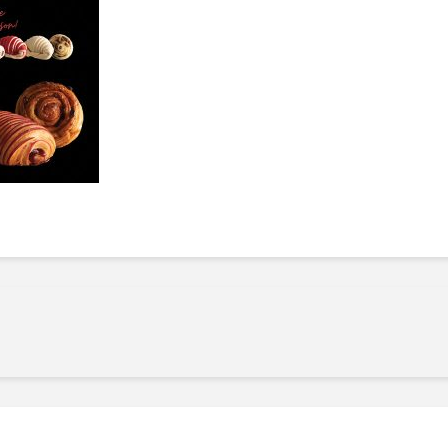
Manger des fraises
Cantons
locales en plein hiver :
s’invite
4 recettes pour les
temps d
intégrer à vos repas
25 no
cet hiver
Tout ba
11 janvier 2022
l’huile…
Evive lance un défi
pour Ch
santé pour motiver
Winde
ses consommateurs à
25 no
tenir leurs
résolutions
11 janvier 2022