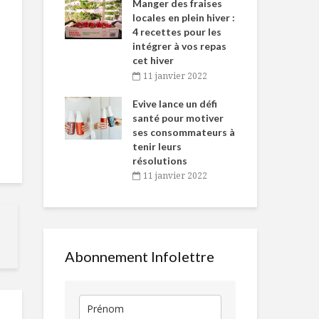
-de-l’Est
Manger des fraises
Can
nt durant le
locales en plein hiver :
s’i
es Fêtes
4 recettes pour les
te
intégrer à vos repas
vembre 2021
2
cet hiver
igne dans
Tou
11 janvier 2022
Tombé amoureux
5 recettes
 de Caméline
l’h
du terroir d’ici
parfaites pou
antal Van
Evive lance un défi
pou
temps des f
n
santé pour motiver
Wi
ses consommateurs à
vembre 2021
2
Escalopes de veau
Poulet au vi
tenir leurs
gratinées
de Xérès et
résolutions
11 janvier 2022
Connaissez-vous la
Le bon cousi
graine de chanvre?
l’autruche
Abonnement Infolettre