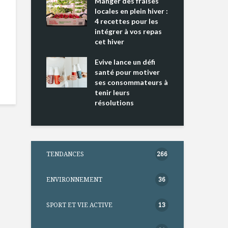
ing 2 : Une
Manger des fraises
Can
ce mondiale
locales en plein hiver :
s’i
4 recettes pour les
te
intégrer à vos repas
nts riches en
cet hiver
Tou
e D
l’h
e dans votre
Evive lance un défi
pou
tation
santé pour motiver
Wi
ses consommateurs à
tenir leurs
résolutions
TENDANCES
266
ENVIRONNEMENT
36
SPORT ET VIE ACTIVE
13