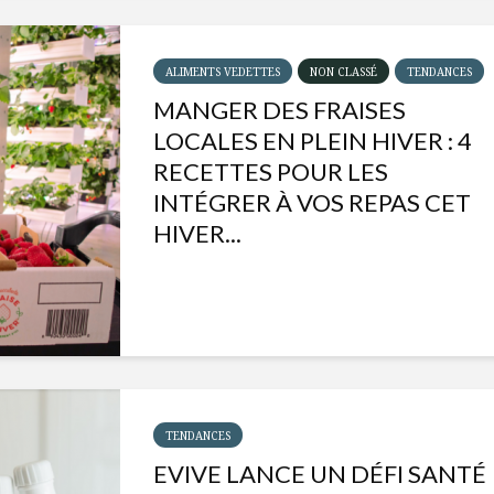
ALIMENTS VEDETTES
NON CLASSÉ
TENDANCES
MANGER DES FRAISES
LOCALES EN PLEIN HIVER : 4
RECETTES POUR LES
INTÉGRER À VOS REPAS CET
HIVER...
Isabelle Huot et Chef
Les
Marianne allient
insecte
santé et plaisir
à faire 
TENDANCES
« buzz »
EVIVE LANCE UN DÉFI SANTÉ
Les spiritueux des