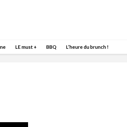
nne
LE must +
BBQ
L’heure du brunch !
Inspiration du Chef
Isabelle
Danny pour recevoir
Mariann
l’être aimé à la Saint-
santé et
Valentin!
17 dé
4 février 2022
Les spir