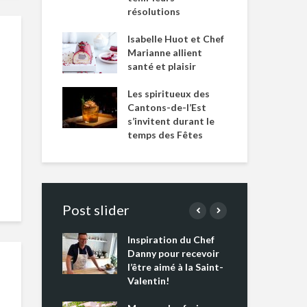
résolutions
Isabelle Huot et Chef
Marianne allient
santé et plaisir
Les spiritueux des
Cantons-de-l’Est
s’invitent durant le
temps des Fêtes
Post slider
Inspiration du Chef
Isa
s s’apprêtent
Danny pour recevoir
Mar
tout un
l’être aimé à la Saint-
san
 !
Valentin!
Les