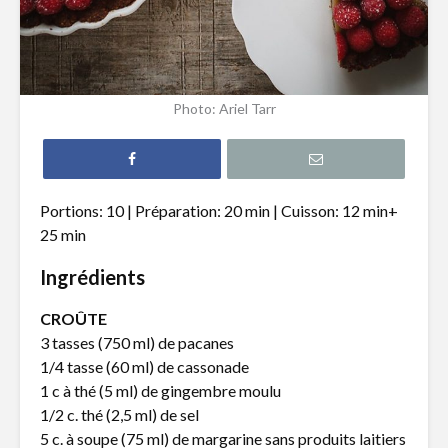
Gâteau à la
Pouding a
compote de
fruits
pomme
Photo: Ariel Tarr
Biscuits à l’avoine,
Tiramisu 
graines de
fraises et
citrouille et
Limoncell
canneberges
Portions: 10 | Préparation: 20 min | Cuisson: 12 min+
Beignes a
25 min
Gâteau à la
patates 
compote de
Ingrédients
pommes et
garniture
croustillante
CROÛTE
3 tasses (750 ml) de pacanes
1/4 tasse (60 ml) de cassonade
1 c à thé (5 ml) de gingembre moulu
1/2 c. thé (2,5 ml) de sel
5 c. à soupe (75 ml) de margarine sans produits laitiers