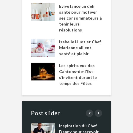
Evive lance un défi
santé pour motiver
ses consommateurs à
tenir leurs
résolutions
Isabelle Huot et Chef
Marianne allient
santé et plaisir
Les spiritueux des
Cantons-de-l’Est
s’invitent durant le
temps des Fêtes
Post slider
Inspiration du Chef
I
es s’apprêtent
Danny pour recevoir
M