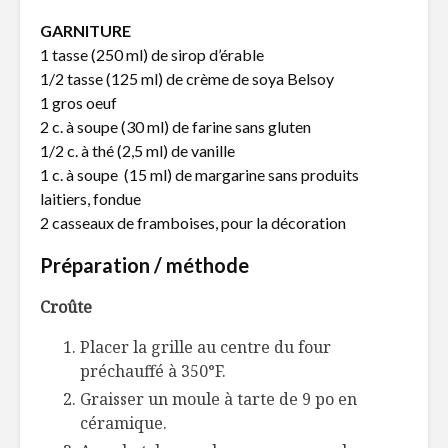
Pâté chinois de riz
À l’essen
GARNITURE
et poulet
aliments
1 tasse (250 ml) de sirop d’érable
1/2 tasse (125 ml) de crème de soya Belsoy
3 tablées
Cinq séri
1 gros oeuf
d’exception à
document
2 c. à soupe (30 ml) de farine sans gluten
découvrir
«bouffe» 
1/2 c. à thé (2,5 ml) de vanille
1 c. à soupe (15 ml) de margarine sans produits
Les gestes de la
Pain doré
dernière chance
pommes
laitiers, fondue
2 casseaux de framboises, pour la décoration
Préparation / méthode
Croûte
Placer la grille au centre du four
préchauffé à 350°F.
Graisser un moule à tarte de 9 po en
céramique.