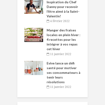
le Huot et Chef
Inspiration du Chef
I
ne allient
Danny pour recevoir
M
et plaisir
l’être aimé à la Saint-
s
Valentin!
décembre 2021
4 février 2022
iritueux des
L
ns-de-l’Est
Manger des fraises
C
tent durant le
locales en plein hiver :
s
 des Fêtes
4 recettes pour les
t
intégrer à vos repas
novembre 2021
cet hiver
baigne dans
T
11 janvier 2022
e… de Caméline
l
Chantal Van
Evive lance un défi
p
en
santé pour motiver
ses consommateurs à
novembre 2021
tenir leurs
résolutions
11 janvier 2022