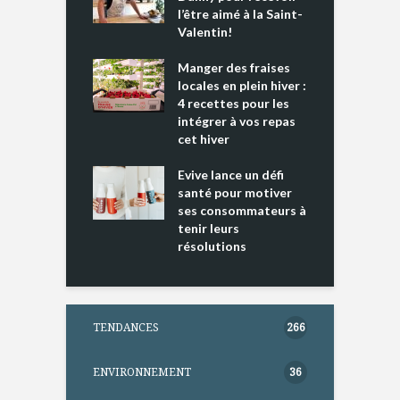
e tout un
l’être aimé à la Saint-
s
 » !
Valentin!
L
cking 2 : Une
Manger des fraises
C
nce mondiale
locales en plein hiver :
s
4 recettes pour les
t
intégrer à vos repas
ments riches en
cet hiver
T
ine D
l
ure dans votre
Evive lance un défi
p
ntation
santé pour motiver
ses consommateurs à
tenir leurs
résolutions
TENDANCES
266
ENVIRONNEMENT
36