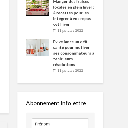
-de-l’Est
Manger des fraises
Can
nt durant le
locales en plein hiver :
s’i
es Fêtes
4 recettes pour les
te
intégrer à vos repas
vembre 2021
2
cet hiver
igne dans
Tou
11 janvier 2022
La cabane à sucre
Velouté de r
 de Caméline
l’h
version
jasmin et po
antal Van
Evive lance un défi
pou
maghrébine
la moutarde
n
santé pour motiver
Wi
ses consommateurs à
vembre 2021
2
Confiture de
Orge au lait 
tenir leurs
tomates vertes
compote
résolutions
de fraises et
11 janvier 2022
rhubarbe
Shrub réinvente la
façon de boire le
Le bon cousi
vinaigre de cidre
l’autruche
Abonnement Infolettre