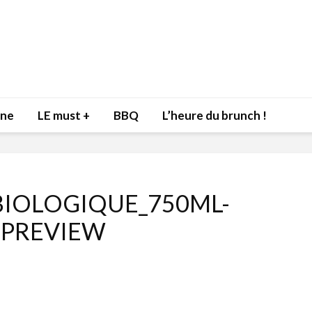
nne
LE must +
BBQ
L’heure du brunch !
BIOLOGIQUE_750ML-
PREVIEW
Inspiration du Chef
Isabelle
Danny pour recevoir
Mariann
l’être aimé à la Saint-
santé et
Valentin!
17 dé
4 février 2022
Les spir