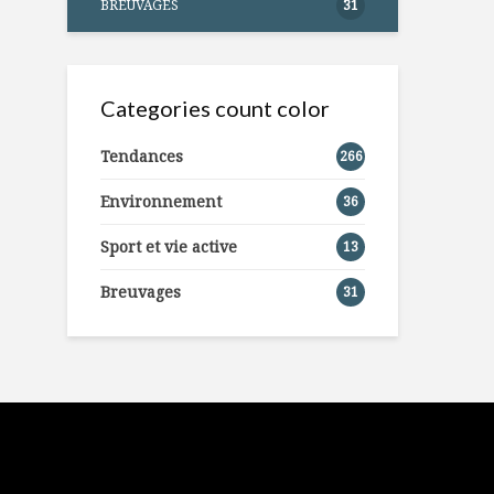
BREUVAGES
31
Categories count color
Tendances
266
Environnement
36
Sport et vie active
13
Breuvages
31