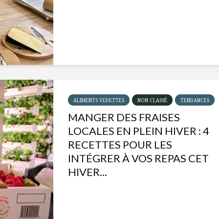
ALIMENTS VEDETTES
NON CLASSÉ
TENDANCES
MANGER DES FRAISES
LOCALES EN PLEIN HIVER : 4
RECETTES POUR LES
INTÉGRER À VOS REPAS CET
HIVER...
Isabelle Huot et Chef
Les
Marianne allient
insecte
santé et plaisir
à faire 
« buzz »
Les spiritueux des