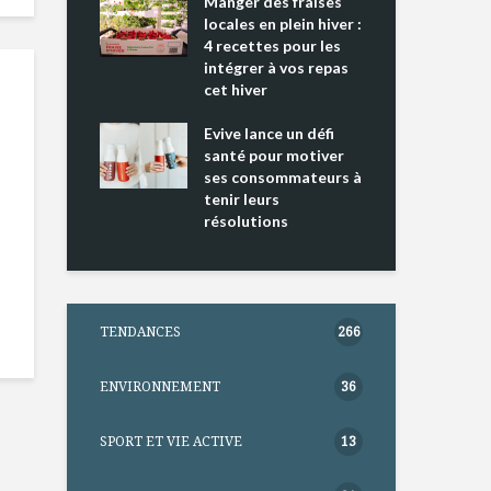
ing 2 : Une
Manger des fraises
Can
ce mondiale
locales en plein hiver :
s’i
4 recettes pour les
te
intégrer à vos repas
nts riches en
cet hiver
Tou
e D
l’h
e dans votre
Evive lance un défi
pou
tation
santé pour motiver
Wi
ses consommateurs à
tenir leurs
résolutions
TENDANCES
266
ENVIRONNEMENT
36
SPORT ET VIE ACTIVE
13