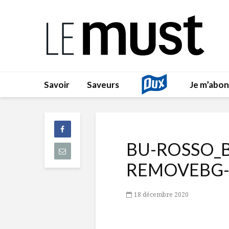
Savoir
Saveurs
Je m’abo
BU-ROSSO_
REMOVEBG-
18 décembre 2020