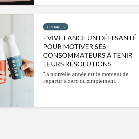
Cantons-de-l’Est
Le snack
s’invitent durant le
tendan
temps des Fêtes
Tout baigne dans
10 alime
TENDANCES
l’huile… de Caméline
vitamin
EVIVE LANCE UN DÉFI SANTÉ
pour Chantal Van
à inclur
Winden
alimen
POUR MOTIVER SES
CONSOMMATEURS À TENIR
LEURS RÉSOLUTIONS
La nouvelle année est le moment de
repartir à zéro ou simplement...