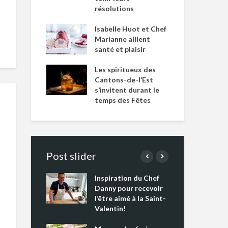
résolutions
Isabelle Huot et Chef
Marianne allient
santé et plaisir
Les spiritueux des
Cantons-de-l’Est
s’invitent durant le
temps des Fêtes
Post slider
Inspiration du Chef
Isa
s s’apprêtent
Danny pour recevoir
Mar
tout un
l’être aimé à la Saint-
san
 !
Valentin!
Les