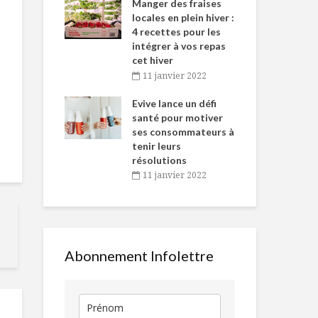
-de-l’Est
Manger des fraises
Can
nt durant le
locales en plein hiver :
s’i
es Fêtes
4 recettes pour les
te
intégrer à vos repas
vembre 2021
2
cet hiver
igne dans
Tou
11 janvier 2022
Pâtes express au
Il faut qu’on 
 de Caméline
l’h
saumon fumé et
parle!
antal Van
Evive lance un défi
pou
petits pois
n
santé pour motiver
Wi
ses consommateurs à
vembre 2021
2
6 aliments à
À l’épicerie 
tenir leurs
mettre au frigo
une nutritio
résolutions
11 janvier 2022
Un week-end
Ces femmes 
cidre!
font la diffé
en cuisine
Abonnement Infolettre