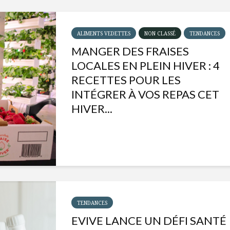
ALIMENTS VEDETTES
NON CLASSÉ
TENDANCES
MANGER DES FRAISES
LOCALES EN PLEIN HIVER : 4
RECETTES POUR LES
INTÉGRER À VOS REPAS CET
HIVER...
Isabelle Huot et Chef
Les
Marianne allient
insecte
santé et plaisir
à faire 
TENDANCES
« buzz »
EVIVE LANCE UN DÉFI SANTÉ
Les spiritueux des