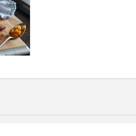
Manger des fraises
Cantons
locales en plein hiver :
s’invite
4 recettes pour les
temps d
intégrer à vos repas
25 no
cet hiver
Tout ba
11 janvier 2022
l’huile…
Evive lance un défi
pour Ch
santé pour motiver
Winde
ses consommateurs à
25 no
tenir leurs
résolutions
11 janvier 2022