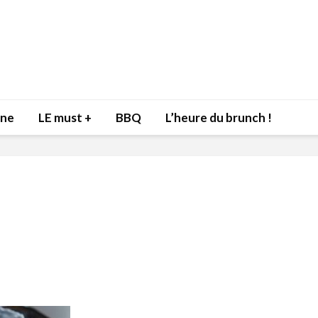
nne
LE must +
BBQ
L’heure du brunch !
Inspiration du Chef
Isabelle
Danny pour recevoir
Mariann
l’être aimé à la Saint-
santé et
Valentin!
17 dé
4 février 2022
Les spir