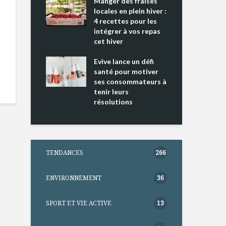
ing 2 : Une
Manger des fraises
Can
ce mondiale
locales en plein hiver :
s’i
4 recettes pour les
te
intégrer à vos repas
nts riches en
cet hiver
Tou
e D
l’h
e dans votre
Evive lance un défi
pou
tation
santé pour motiver
Wi
ses consommateurs à
tenir leurs
résolutions
TENDANCES
266
ENVIRONNEMENT
36
SPORT ET VIE ACTIVE
13