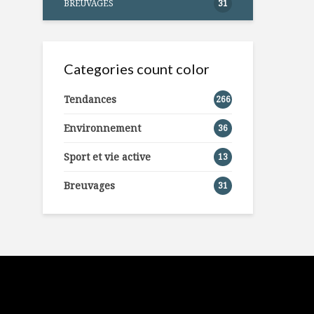
BREUVAGES
31
Categories count color
Tendances
266
Environnement
36
Sport et vie active
13
Breuvages
31