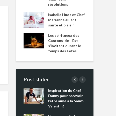
résolutions
Isabelle Huot et Chef
Marianne allient
santé et plaisir
Les spiritueux des
Cantons-de-l’Est
s’invitent durant le
temps des Fêtes
Post slider
Inspiration du Chef
Isa
s s’apprêtent
Danny pour recevoir
Mar
tout un
l’être aimé à la Saint-
san
 !
Valentin!
Les