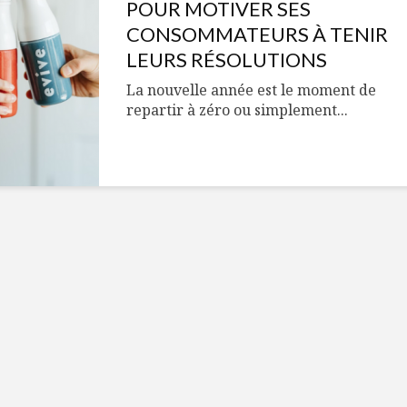
Cantons-de-l’Est
Le snack
POUR MOTIVER SES
s’invitent durant le
tendan
CONSOMMATEURS À TENIR
temps des Fêtes
LEURS RÉSOLUTIONS
Tout baigne dans
10 alime
La nouvelle année est le moment de
l’huile… de Caméline
vitamin
repartir à zéro ou simplement...
pour Chantal Van
à inclur
Winden
alimen