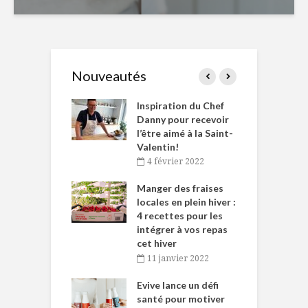
Nouveautés
le Huot et Chef
Inspiration du Chef
I
ne allient
Danny pour recevoir
M
et plaisir
l’être aimé à la Saint-
s
Valentin!
décembre 2021
4 février 2022
iritueux des
L
ns-de-l’Est
Manger des fraises
C
tent durant le
locales en plein hiver :
s
 des Fêtes
4 recettes pour les
t
intégrer à vos repas
novembre 2021
cet hiver
baigne dans
T
11 janvier 2022
e… de Caméline
l
Chantal Van
Evive lance un défi
p
en
santé pour motiver