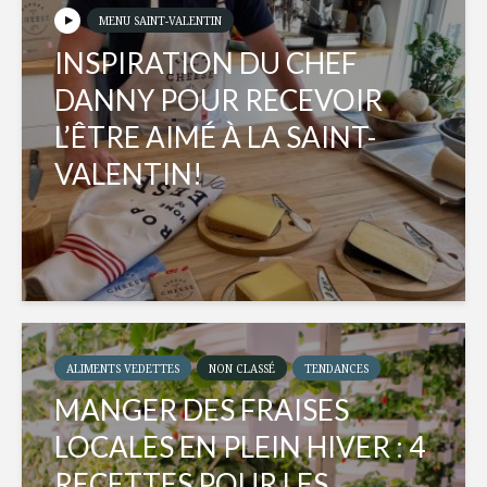
MENU SAINT-VALENTIN
INSPIRATION DU CHEF
DANNY POUR RECEVOIR
L’ÊTRE AIMÉ À LA SAINT-
VALENTIN!
ALIMENTS VEDETTES
NON CLASSÉ
TENDANCES
MANGER DES FRAISES
LOCALES EN PLEIN HIVER : 4
RECETTES POUR LES