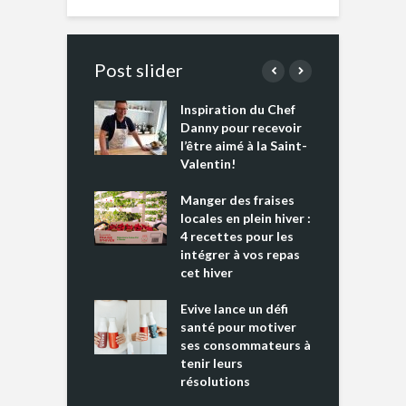
Post slider
Inspiration du Chef
I
es s’apprêtent
Danny pour recevoir
M
e tout un
l’être aimé à la Saint-
s
 » !
Valentin!
L
cking 2 : Une
Manger des fraises
C
nce mondiale
locales en plein hiver :
s
4 recettes pour les
t
intégrer à vos repas
ments riches en
cet hiver
T
ine D
l
ure dans votre
Evive lance un défi
p
ntation
santé pour motiver
ses consommateurs à
tenir leurs
résolutions