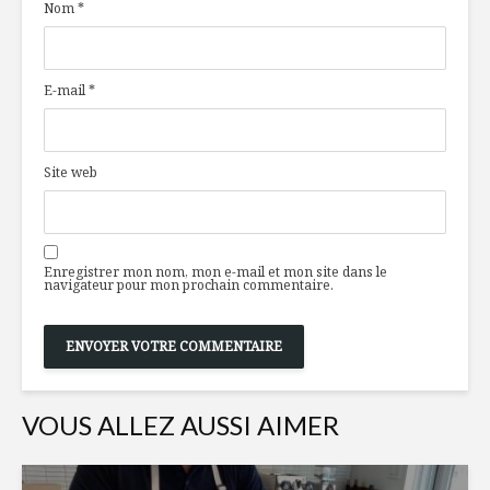
Nom
*
sur la canneberge
pintade e
sauce aux
fruits
Un gingembre
E-mail
*
maintenant
Nouvelles
québécois !
déguster
La vérité sur six
Site web
produits d’ici
La vie est
carnaval 
must !
Enregistrer mon nom, mon e-mail et mon site dans le
navigateur pour mon prochain commentaire.
VOUS ALLEZ AUSSI AIMER