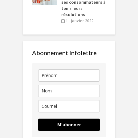
ses consommateurs à
novembre 2021
tenir leurs
résolutions
11 janvier 2022
Abonnement Infolettre
M'abonner