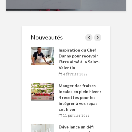
Nouveautés
le Huot et Chef
Inspiration du Chef
I
ne allient
Danny pour recevoir
M
et plaisir
l’être aimé à la Saint-
s
Valentin!
décembre 2021
4 février 2022
iritueux des
L
ns-de-l’Est
Manger des fraises
C
tent durant le
locales en plein hiver :
s
 des Fêtes
4 recettes pour les
t
intégrer à vos repas
novembre 2021
cet hiver
baigne dans
T
11 janvier 2022
e… de Caméline
l
Chantal Van
Evive lance un défi
p