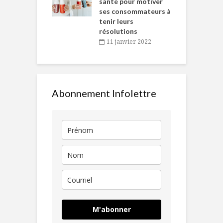
en
santé pour motiver
ses consommateurs à
novembre 2021
tenir leurs
résolutions
11 janvier 2022
Abonnement Infolettre
M'abonner