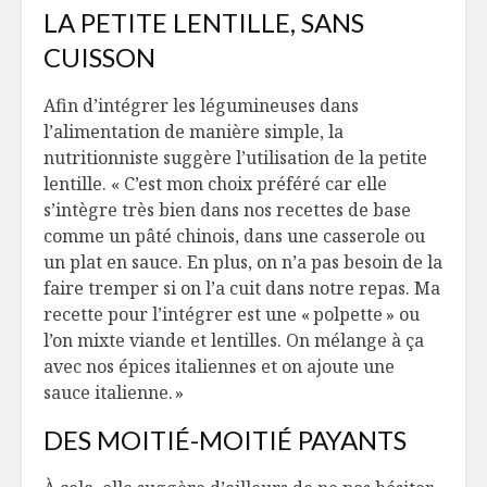
LA PETITE LENTILLE, SANS
« Diète solaire »
La
avec la tomate et
nutricosm
CUISSON
l’avoine
révélatio
sorcelleri
Afin d’intégrer les légumineuses dans
Une fête Divali
entre amis
Le conte 
l’alimentation de manière simple, la
de mes rê
nutritionniste suggère l’utilisation de la petite
lentille. « C’est mon choix préféré car elle
Tout ce qu’il vous
s’intègre très bien dans nos recettes de base
faut pour un Noël
Pâtes exp
comme un pâté chinois, dans une casserole ou
chic et relax
saumon f
petits po
un plat en sauce. En plus, on n’a pas besoin de la
faire tremper si on l’a cuit dans notre repas. Ma
recette pour l’intégrer est une « polpette » ou
l’on mixte viande et lentilles. On mélange à ça
avec nos épices italiennes et on ajoute une
sauce italienne. »
DES MOITIÉ-MOITIÉ PAYANTS