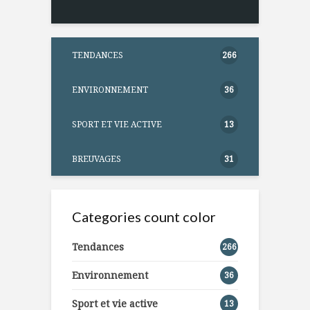
TENDANCES
266
ENVIRONNEMENT
36
SPORT ET VIE ACTIVE
13
BREUVAGES
31
Categories count color
Tendances
266
Environnement
36
Sport et vie active
13