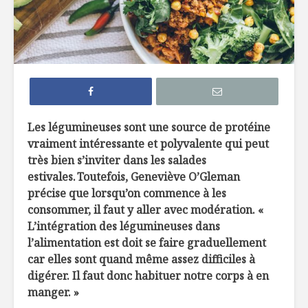
7 façons de
6 tendan
remplacer le pain
dans not
dans nos
assiette 
hamburgers
La crème 
TOP 10 des
menthe, c
meilleures
pour les 
Les légumineuses sont une source de protéine
microbrasseries au
vraiment intéressante et polyvalente qui peut
Québec à
Belles ini
très bien s’inviter dans les salades
découvrir !
d’ici
estivales. Toutefois, Geneviève O’Gleman
Osez les flambés !
précise que lorsqu’on commence à les
consommer, il faut y aller avec modération. «
L’intégration des légumineuses dans
l’alimentation est doit se faire graduellement
car elles sont quand même assez difficiles à
digérer. Il faut donc habituer notre corps à en
manger. »