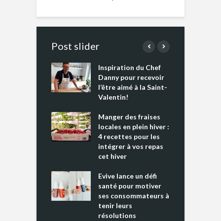
Post slider
Inspiration du Chef
I
es s’apprêtent
Danny pour recevoir
M
e tout un
l’être aimé à la Saint-
s
 » !
Valentin!
L
cking 2 : Une
Manger des fraises
C
nce mondiale
locales en plein hiver :
s
4 recettes pour les
t
intégrer à vos repas
ments riches en
cet hiver
T
ine D
l
ure dans votre
Evive lance un défi
p
ntation
santé pour motiver
ses consommateurs à
tenir leurs
résolutions