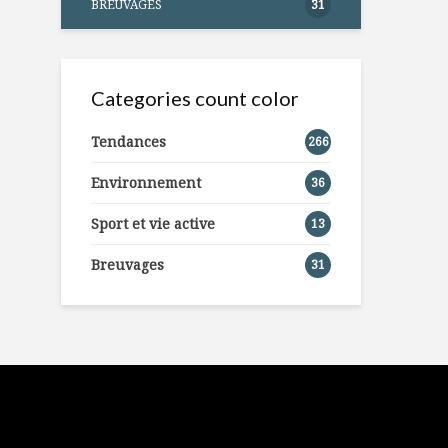
BREUVAGES
31
Categories count color
Tendances
266
Environnement
36
Sport et vie active
13
Breuvages
31