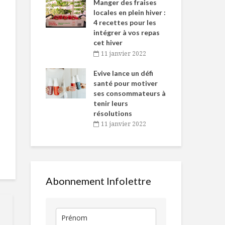
-de-l’Est
Manger des fraises
Can
nt durant le
locales en plein hiver :
s’i
es Fêtes
4 recettes pour les
te
intégrer à vos repas
vembre 2021
2
cet hiver
igne dans
Tou
11 janvier 2022
Carpaccio de bœuf,
La nature du
 de Caméline
l’h
légumes rôtis et
révélée
antal Van
Evive lance un défi
pou
sauce style
n
santé pour motiver
Wi
Chimichurri
ses consommateurs à
vembre 2021
2
Il faut qu’on 
tenir leurs
Producteur d’ici :
parle!
résolutions
Ferme du Vert
11 janvier 2022
Mouton
Tartine d’av
Faire l’épicerie
huile d’olive 
avec… Hugo Girard
citron
Abonnement Infolettre