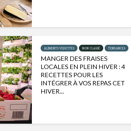
ALIMENTS VEDETTES
NON CLASSÉ
TENDANCES
MANGER DES FRAISES
LOCALES EN PLEIN HIVER : 4
RECETTES POUR LES
INTÉGRER À VOS REPAS CET
HIVER...
Isabelle Huot et Chef
Les
Marianne allient
insecte
santé et plaisir
à faire 
« buzz »
Les spiritueux des