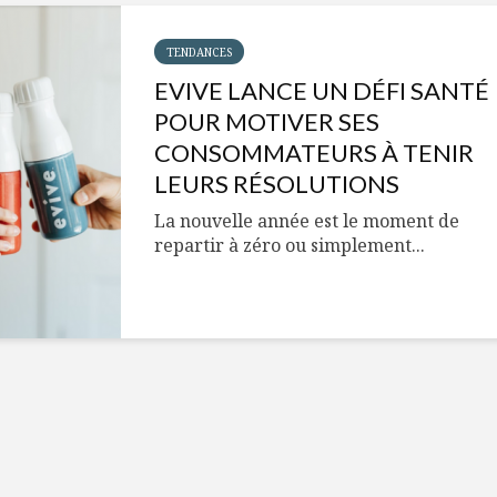
Cantons-de-l’Est
Le snack
s’invitent durant le
tendan
temps des Fêtes
TENDANCES
EVIVE LANCE UN DÉFI SANTÉ
Tout baigne dans
10 alime
l’huile… de Caméline
vitamin
POUR MOTIVER SES
pour Chantal Van
à inclur
CONSOMMATEURS À TENIR
Winden
alimen
LEURS RÉSOLUTIONS
La nouvelle année est le moment de
repartir à zéro ou simplement...