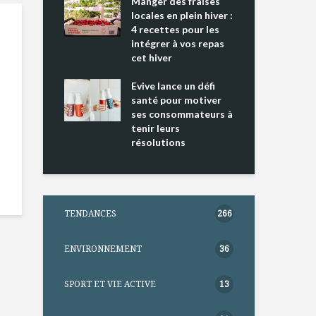
ing 2 : Une
Manger des fraises
Can
ce mondiale
locales en plein hiver :
s’i
4 recettes pour les
te
intégrer à vos repas
nts riches en
cet hiver
Tou
e D
l’h
e dans votre
Evive lance un défi
pou
tation
santé pour motiver
Wi
ses consommateurs à
tenir leurs
résolutions
TENDANCES
266
ENVIRONNEMENT
36
SPORT ET VIE ACTIVE
13