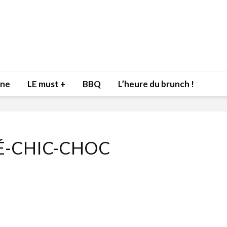
nne
LE must +
BBQ
L’heure du brunch !
É-CHIC-CHOC
Inspiration du Chef
Isabelle
Danny pour recevoir
Mariann
l’être aimé à la Saint-
santé et
Valentin!
17 dé
4 février 2022
Les spir