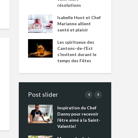
résolutions
Isabelle Huot et Chef
Marianne allient
santé et plaisir
Les spiritueux des
Cantons-de-l’Est
s’invitent durant le
temps des Fêtes
Post slider
Inspiration du Chef
Isa
s s’apprêtent
Danny pour recevoir
Mar
tout un
l’être aimé à la Saint-
san
 !
Valentin!
Les