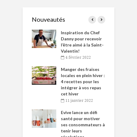
Nouveautés
le Huot et Chef
Inspiration du Chef
I
ne allient
Danny pour recevoir
M
et plaisir
l’être aimé à la Saint-
s
Valentin!
décembre 2021
4 février 2022
iritueux des
L
ns-de-l’Est
Manger des fraises
C
tent durant le
locales en plein hiver :
s
 des Fêtes
4 recettes pour les
t
intégrer à vos repas
novembre 2021
cet hiver
baigne dans
T
11 janvier 2022
e… de Caméline
l
Chantal Van
Evive lance un défi
p
en
santé pour motiver
ses consommateurs à
novembre 2021
tenir leurs
résolutions