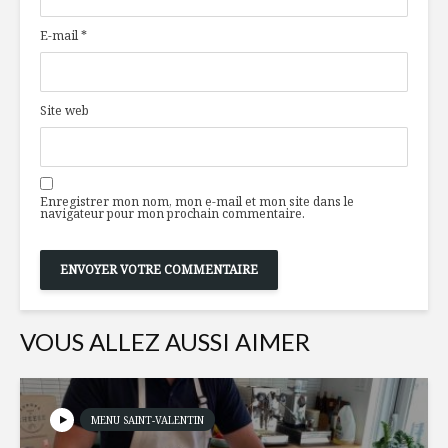
traditionnelle
QUINOA,
E-mail
*
meringuée au
ET AGRU
citron
Ça va mou
Grilled cheese
Site web
festifs pendant un
mois
Bouchées
Mini burger de
brocoli ca
porc effiloché au
Cheddar e
Enregistrer mon nom, mon e-mail et mon site dans le
navigateur pour mon prochain commentaire.
baba gannouj
VOUS ALLEZ AUSSI AIMER
MENU SAINT-VALENTIN