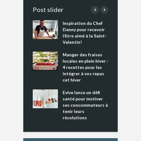
Post slider
Inspiration du Chef
I
es s’apprêtent
Danny pour recevoir
M
e tout un
l’être aimé à la Saint-
s
 » !
Valentin!
L
cking 2 : Une
Manger des fraises
C
nce mondiale
locales en plein hiver :
s
4 recettes pour les
t
intégrer à vos repas
ments riches en
cet hiver
T
ine D
l
ure dans votre
Evive lance un défi
p
ntation
santé pour motiver
ses consommateurs à
tenir leurs
résolutions