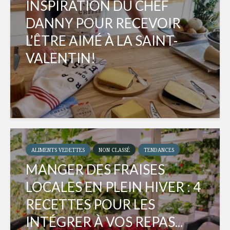
INSPIRATION DU CHEF
DANNY POUR RECEVOIR
L’ÊTRE AIMÉ À LA SAINT-
VALENTIN!
ALIMENTS VEDETTES
NON CLASSÉ
TENDANCES
MANGER DES FRAISES
LOCALES EN PLEIN HIVER : 4
RECETTES POUR LES
INTÉGRER À VOS REPAS...