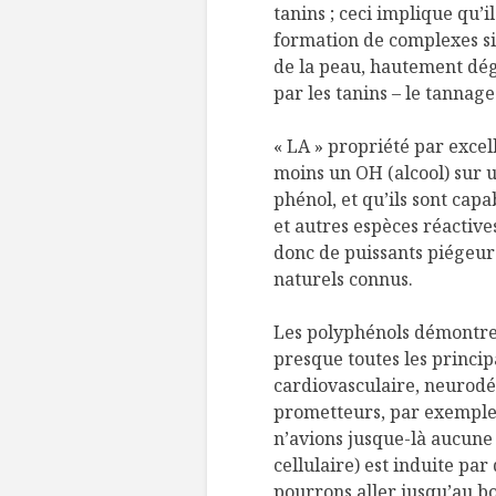
tanins ; ceci implique qu’i
formation de complexes si 
de la peau, hautement dégr
par les tanins – le tannage
« LA » propriété par excel
moins un OH (alcool) sur
phénol, et qu’ils sont capa
et autres espèces réactive
donc de puissants piégeurs
naturels connus.
Les polyphénols démontr
presque toutes les princip
cardiovasculaire, neurodé
prometteurs, par exemple,
n’avions jusque-là aucune
cellulaire) est induite pa
pourrons aller jusqu’au b