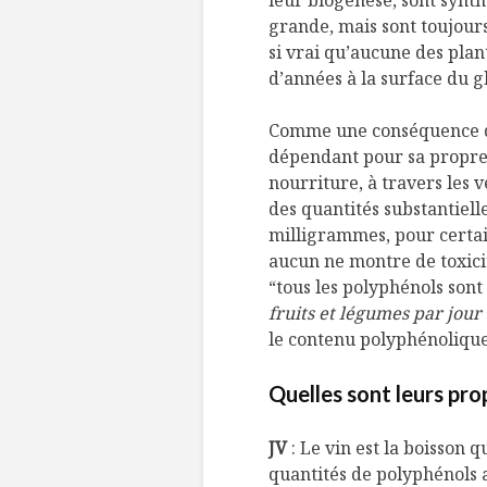
leur biogenèse, sont synth
grande, mais sont toujours
si vrai qu’aucune des plan
d’années à la surface du gl
Comme une conséquence dir
dépendant pour sa propre
nourriture, à travers les v
des quantités substantiell
milligrammes, pour certain
aucun ne montre de toxicit
“tous les polyphénols sont
fruits et légumes par jour
le contenu polyphénolique d
Quelles sont leurs pro
JV
: Le vin est la boisson 
quantités de polyphénols a