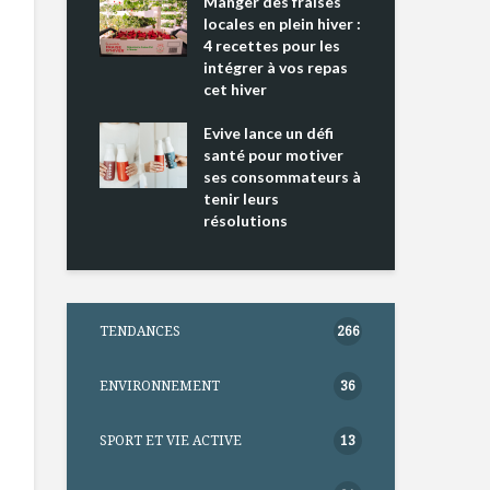
ing 2 : Une
Manger des fraises
Can
ce mondiale
locales en plein hiver :
s’i
4 recettes pour les
te
intégrer à vos repas
nts riches en
cet hiver
Tou
e D
l’h
e dans votre
Evive lance un défi
pou
tation
santé pour motiver
Wi
ses consommateurs à
tenir leurs
résolutions
TENDANCES
266
ENVIRONNEMENT
36
SPORT ET VIE ACTIVE
13