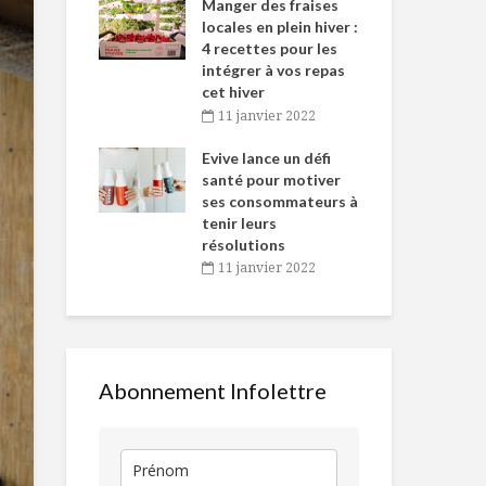
-de-l’Est
Manger des fraises
Can
nt durant le
locales en plein hiver :
s’i
es Fêtes
4 recettes pour les
te
intégrer à vos repas
vembre 2021
2
cet hiver
500 conseils de
La tolérance
igne dans
Tou
11 janvier 2022
nutritionniste que
lactose, une
 de Caméline
l’h
vous devriez savoir
mutation
antal Van
Evive lance un défi
pou
génétique!
n
santé pour motiver
Wi
Pukka : Infusion de
ses consommateurs à
vembre 2021
2
bonheur
Une tempête
tenir leurs
nos verres d’
résolutions
11 janvier 2022
Artichauts farcis à
la viande
Raviolis de c
la coriandre
Abonnement Infolettre