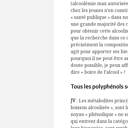
(alcoolémie max autorisée = 
chez les jeunes n’en cons
« santé publique » dans no
une grande majorité des cas
pour obtenir cette alcooli
que la recherche dans ce 
précisément la composition
agit pour apporter ses bi
pourquoi il ne peut être a
doute possible, je peux af
dire « boire de l’alcool » !
Tous les polyphénols s
JV
: Les métabolites princi
boisson alcoolisée », sont
noyau « phénolique » ne s
qui entrent dans la catégo