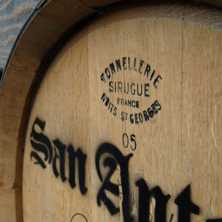
Manger des fraises
Cantons
locales en plein hiver :
s’invite
4 recettes pour les
temps d
intégrer à vos repas
25 no
cet hiver
Tout ba
11 janvier 2022
l’huile…
Evive lance un défi
pour Ch
santé pour motiver
Winde
ses consommateurs à
25 no
tenir leurs
résolutions
11 janvier 2022