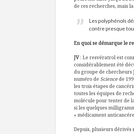
de ces recherches, mais la
Les polyphénols d
contre presque tout
En quoi se démarque le re
JV
: Le resvératrol est con
considérablement été décup
du groupe de chercheurs J
numéro de
Science
de 1997
les trois étapes de cancéri
toutes les équipes de rech
molécule pour tenter de l
si les quelques milligramm
« médicament anticancére
Depuis, plusieurs dérivés 