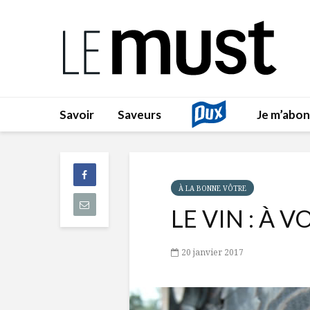
Savoir
Saveurs
Je m’abo
À LA BONNE VÔTRE
LE VIN : À 
20 janvier 2017