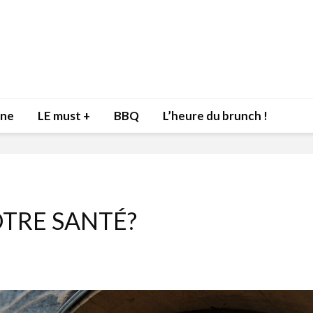
nne
LE must +
BBQ
L’heure du brunch !
VOTRE SANTÉ?
Inspiration du Chef
Isabelle
Danny pour recevoir
Mariann
l’être aimé à la Saint-
santé et
Valentin!
17 dé
4 février 2022
Les spir