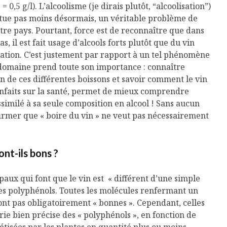
0,5 g/l). L’alcoolisme (je dirais plutôt, “alcoolisation”)
titue pas moins désormais, un véritable problème de
tre pays. Pourtant, force est de reconnaître que dans
, il est fait usage d’alcools forts plutôt que du vin
sation. C’est justement par rapport à un tel phénomène
domaine prend toute son importance : connaître
 de ces différentes boissons et savoir comment le vin
enfaits sur la santé, permet de mieux comprendre
ssimilé à sa seule composition en alcool ! Sans aucun
firmer que « boire du vin » ne veut pas nécessairement
ont-ils bons ?
Isabelle Huot et Chef
Les
paux qui font que le vin est « différent d’une simple
Marianne allient
insecte
 les polyphénols. Toutes les molécules renfermant un
santé et plaisir
à faire 
ont pas obligatoirement « bonnes ». Cependant, celles
« buzz »
rie bien précise des « polyphénols », en fonction de
Les spiritueux des