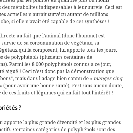
étisées par les plantes en quantité plus ou moins
Cantons-de-l’Est
Le snack
s’invitent durant le
tendan
 des métabolites indispensables à leur survie. Ceci est
temps des Fêtes
tes actuelles n’aurait survécu autant de millions
obe, si elle n’avait été capable de ces synthèses !
Tout baigne dans
10 alime
l’huile… de Caméline
vitamin
ecte au fait que l’animal (donc l’homme) est
pour Chantal Van
à inclur
Winden
alimen
 survie de sa consommation de végétaux, sa
égétaux qui la composent, lui apporte tous les jours,
es de polyphénols (plusieurs centaines de
s). Parmi les 8 000 polyphénols connus à ce jour,
é aiguë ! Ceci n’est donc pas la démonstration que
 bons”, mais dans l’adage bien connu de «
mangez cinq
» (pour avoir une bonne santé), c’est sans aucun doute,
e ces fruits et légumes qui en fait tout l’intérêt !
priétés ?
qui apporte la plus grande diversité et les plus grandes
ctifs. Certaines catégories de polyphénols sont des