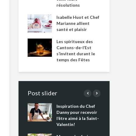
résolutions
Isabelle Huot et Chef
Marianne allient
santé et plaisir
Les spiritueux des
Cantons-de-l’Est
s’invitent durant le
temps des Fêtes
Post slider
Inspiration du Chef
Isa
s s’apprêtent
Danny pour recevoir
Mar
tout un
l’être aimé à la Saint-
san
 !
Valentin!
Les