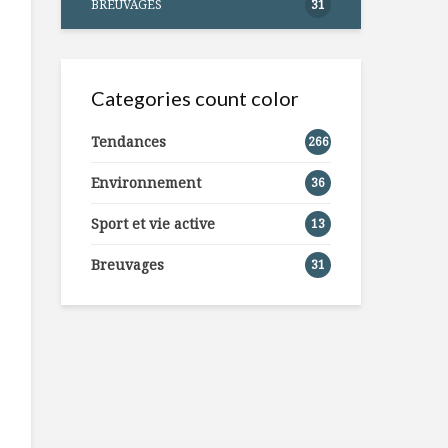
BREUVAGES
31
Categories count color
Tendances
266
Environnement
36
Sport et vie active
13
Breuvages
31