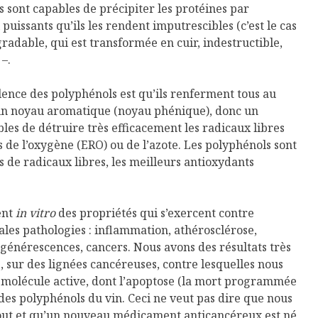
ls sont capables de précipiter les protéines par
puissants qu’ils les rendent imputrescibles (c’est le cas
adable, qui est transformée en cuir, indestructible,
 –.
lence des polyphénols est qu’ils renferment tous au
 un noyau aromatique (noyau phénique), donc un
bles de détruire très efficacement les radicaux libres
s de l’oxygène (ERO) ou de l’azote. Les polyphénols sont
 de radicaux libres, les meilleurs antioxydants
ent
in vitro
des propriétés qui s’exercent contre
ales pathologies : inflammation, athérosclérose,
générescences, cancers. Nous avons des résultats très
 sur des lignées cancéreuses, contre lesquelles nous
 molécule active, dont l’apoptose (la mort programmée
r des polyphénols du vin. Ceci ne veut pas dire que nous
out et qu’un nouveau médicament anticancéreux est né