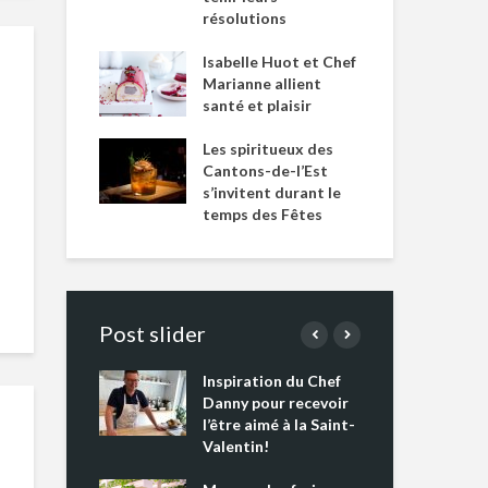
résolutions
Isabelle Huot et Chef
Marianne allient
santé et plaisir
Les spiritueux des
Cantons-de-l’Est
s’invitent durant le
temps des Fêtes
Post slider
Inspiration du Chef
Isa
s s’apprêtent
Danny pour recevoir
Mar
tout un
l’être aimé à la Saint-
san
 !
Valentin!
Les