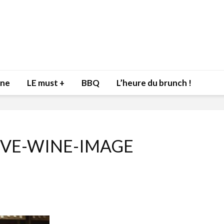
nne
LE must +
BBQ
L’heure du brunch !
OVE-WINE-IMAGE
Inspiration du Chef
Isabelle
Danny pour recevoir
Mariann
l’être aimé à la Saint-
santé et
Valentin!
17 dé
4 février 2022
Les spir