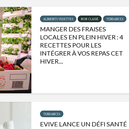
ALIMENTS VEDETTES
NON CLASSÉ
TENDANCES
MANGER DES FRAISES
LOCALES EN PLEIN HIVER : 4
RECETTES POUR LES
INTÉGRER À VOS REPAS CET
HIVER...
Isabelle Huot et Chef
Les
Marianne allient
insecte
santé et plaisir
à faire 
TENDANCES
« buzz »
EVIVE LANCE UN DÉFI SANTÉ
Les spiritueux des