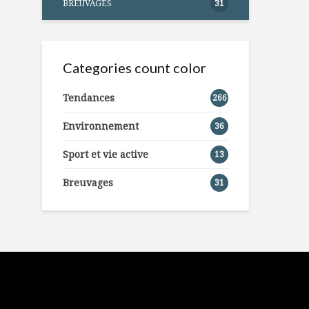
BREUVAGES
31
Categories count color
Tendances
266
Environnement
36
Sport et vie active
13
Breuvages
31