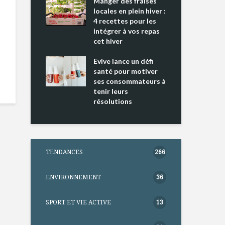
ing 2 : Une
Manger des fraises
Can
ce mondiale
locales en plein hiver :
s’i
4 recettes pour les
te
intégrer à vos repas
nts riches en
cet hiver
Tou
e D
l’h
e dans votre
Evive lance un défi
pou
tation
santé pour motiver
Wi
ses consommateurs à
tenir leurs
résolutions
TENDANCES
266
ENVIRONNEMENT
36
SPORT ET VIE ACTIVE
13