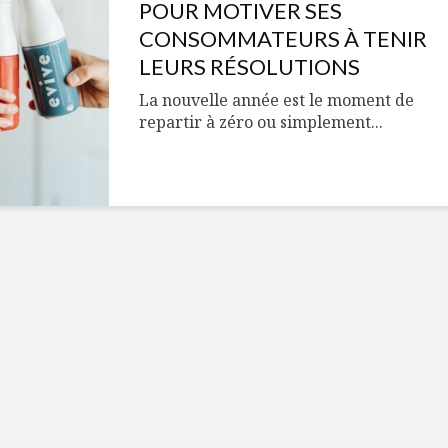
Cantons-de-l’Est
Le snack
POUR MOTIVER SES
s’invitent durant le
tendan
CONSOMMATEURS À TENIR
temps des Fêtes
LEURS RÉSOLUTIONS
Tout baigne dans
10 alime
La nouvelle année est le moment de
l’huile… de Caméline
vitamin
repartir à zéro ou simplement...
pour Chantal Van
à inclur
Winden
alimen