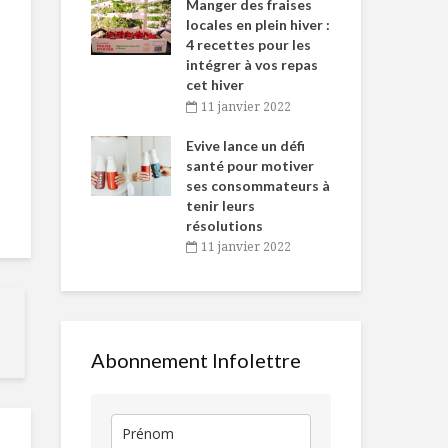
-de-l’Est
Manger des fraises
Can
nt durant le
locales en plein hiver :
s’i
es Fêtes
4 recettes pour les
te
intégrer à vos repas
vembre 2021
2
cet hiver
igne dans
Tou
11 janvier 2022
Gaspacho express
Le printemp
 de Caméline
l’h
!
Sophie
antal Van
Evive lance un défi
pou
n
santé pour motiver
Wi
ses consommateurs à
vembre 2021
2
Mexico : un périple
Manger de l
tenir leurs
gustatif de haute
viande, un pe
résolutions
voltige
beaucoup ou
11 janvier 2022
du tout?
Gruau banana split
Salade croq
de fenouil,
crevettes au
paprika
Abonnement Infolettre