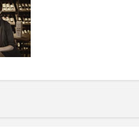
Manger des fraises
Cantons
locales en plein hiver :
s’invite
4 recettes pour les
temps d
intégrer à vos repas
25 no
cet hiver
Tout ba
11 janvier 2022
l’huile…
Evive lance un défi
pour Ch
santé pour motiver
Winde
ses consommateurs à
25 no
tenir leurs
résolutions
11 janvier 2022