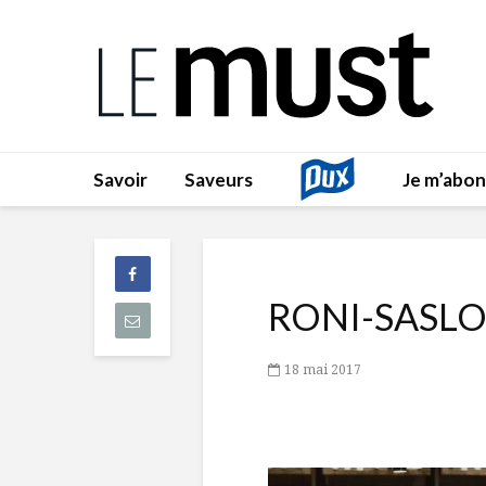
Savoir
Saveurs
Je m’abo
RONI-SASL
18 mai 2017