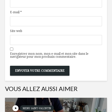
bleuets par
disponibl
Oatbox
temps de 
E-mail
*
Des margarines
Brasserie
nouvelle
alliage ch
génération
décontra
Site web
10 vergers qui vous
Une boîte
feront tomber
voyager!
dans les pommes
Enregistrer mon nom, mon e-mail et mon site dans le
navigateur pour mon prochain commentaire.
VOUS ALLEZ AUSSI AIMER
MENU SAINT-VALENTIN