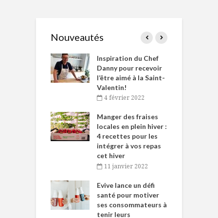
Nouveautés
le Huot et Chef
Inspiration du Chef
I
ne allient
Danny pour recevoir
M
et plaisir
l’être aimé à la Saint-
s
Valentin!
décembre 2021
4 février 2022
iritueux des
L
ns-de-l’Est
Manger des fraises
C
tent durant le
locales en plein hiver :
s
 des Fêtes
4 recettes pour les
t
intégrer à vos repas
novembre 2021
cet hiver
baigne dans
T
11 janvier 2022
e… de Caméline
l
Chantal Van
Evive lance un défi
p
en
santé pour motiver
ses consommateurs à
novembre 2021
tenir leurs