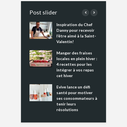
Post slider
Inspiration du Chef
I
es s’apprêtent
Danny pour recevoir
M
e tout un
l’être aimé à la Saint-
s
 » !
Valentin!
L
cking 2 : Une
Manger des fraises
C
nce mondiale
locales en plein hiver :
s
4 recettes pour les
t
intégrer à vos repas
ments riches en
cet hiver
T
ine D
l
ure dans votre
Evive lance un défi
p
ntation
santé pour motiver
ses consommateurs à
tenir leurs
résolutions