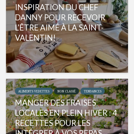
INSPIRATION DU CHEF
DANNY POUR RECEVOIR
L’ÊTRE AIMÉ À LA SAINT-
VALENTIN!
ALIMENTS VEDETTES
NON CLASSÉ
TENDANCES
MANGER DES FRAISES
LOCALES EN PLEIN HIVER : 4
RECETTES POUR LES
INTÉGRER À VOS REPAS...