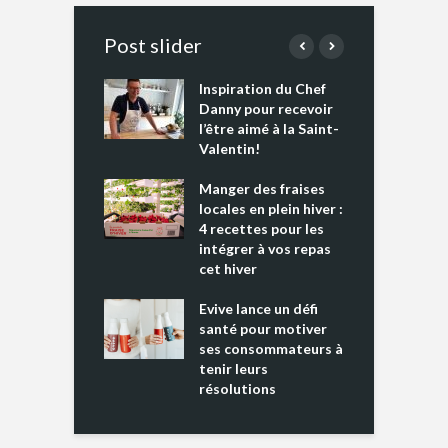
Post slider
Inspiration du Chef
I
es s’apprêtent
Danny pour recevoir
M
e tout un
l’être aimé à la Saint-
s
 » !
Valentin!
L
cking 2 : Une
Manger des fraises
C
nce mondiale
locales en plein hiver :
s
4 recettes pour les
t
intégrer à vos repas
ments riches en
cet hiver
T
ine D
l
ure dans votre
Evive lance un défi
p
ntation
santé pour motiver
ses consommateurs à
tenir leurs
résolutions