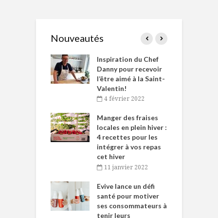
Nouveautés
le Huot et Chef
Inspiration du Chef
I
ne allient
Danny pour recevoir
M
et plaisir
l’être aimé à la Saint-
s
Valentin!
décembre 2021
4 février 2022
iritueux des
L
ns-de-l’Est
Manger des fraises
C
tent durant le
locales en plein hiver :
s
 des Fêtes
4 recettes pour les
t
intégrer à vos repas
novembre 2021
cet hiver
baigne dans
T
11 janvier 2022
e… de Caméline
l
Chantal Van
Evive lance un défi
p
en
santé pour motiver
ses consommateurs à
novembre 2021
tenir leurs