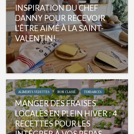
INSPIRATION DU CHEF
DANNY POUR RECEVOIR
L’ÊTRE AIMÉ À LA SAINT-
VALENTIN!
ALIMENTS VEDETTES
NON CLASSÉ
TENDANCES
MANGER DES FRAISES
LOCALES EN PLEIN HIVER : 4
RECETTES POUR LES
INTÉGRER À VOS REPAS...