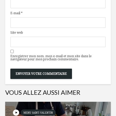
moussonné
Mayfair
E-mail
*
Gâteau « piña
L’affaire 
colada »
sac (natur
Site web
L’Eco-Score :
Top vins d
l’indicateur
pour déb
d’impact
20VIN
environnemental
Enregistrer mon nom, mon e-mail et mon site dans le
navigateur pour mon prochain commentaire.
de l’avenir
VOUS ALLEZ AUSSI AIMER
MENU SAINT-VALENTIN