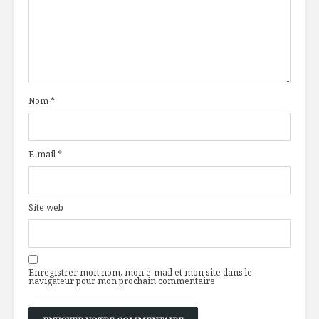
animalière
foodie : Li
directric
de l’ITHQ
La vitamine D,
une nécessité
Le plaisir
sous-estimée ?
chocolat 
culpabilit
Nom
*
Gros plan sur… les
vitamines !
Katell Bu
cofondatr
Carrément
E-mail
*
carrément
place
Site web
Enregistrer mon nom, mon e-mail et mon site dans le
navigateur pour mon prochain commentaire.