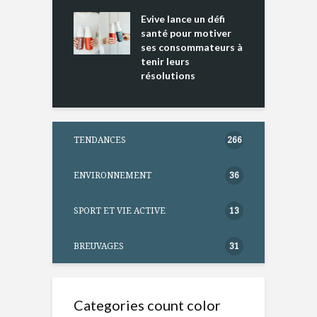
ine D
l
ure dans votre
Evive lance un défi
p
ntation
santé pour motiver
ses consommateurs à
tenir leurs
résolutions
TENDANCES
266
ENVIRONNEMENT
36
SPORT ET VIE ACTIVE
13
BREUVAGES
31
Categories count color