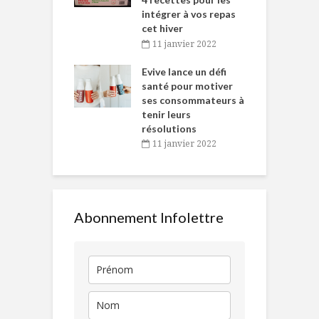
intégrer à vos repas
novembre 2021
cet hiver
baigne dans
T
11 janvier 2022
e… de Caméline
l
Chantal Van
Evive lance un défi
p
en
santé pour motiver
ses consommateurs à
novembre 2021
tenir leurs
résolutions
11 janvier 2022
Abonnement Infolettre