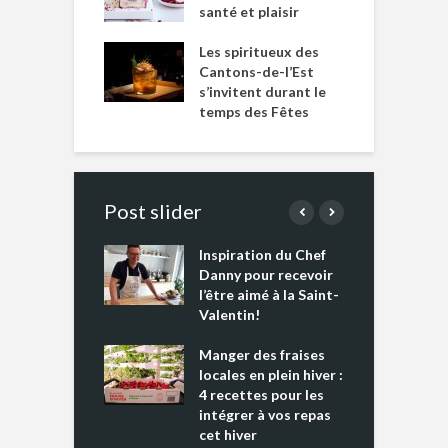
santé et plaisir
Les spiritueux des
Cantons-de-l’Est
s’invitent durant le
temps des Fêtes
Post slider
Inspiration du Chef
I
es s’apprêtent
Danny pour recevoir
M
e tout un
l’être aimé à la Saint-
s
 » !
Valentin!
L
cking 2 : Une
Manger des fraises
C
nce mondiale
locales en plein hiver :
s
4 recettes pour les
t
intégrer à vos repas
ments riches en
cet hiver
T