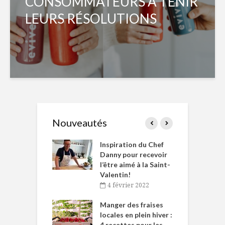
CONSOMMATEURS À TENIR
LEURS RÉSOLUTIONS
Nouveautés
le Huot et Chef
Inspiration du Chef
I
ne allient
Danny pour recevoir
M
et plaisir
l’être aimé à la Saint-
s
Valentin!
décembre 2021
4 février 2022
iritueux des
L
ns-de-l’Est
Manger des fraises
C
tent durant le
locales en plein hiver :
s
 des Fêtes
4 recettes pour les
t