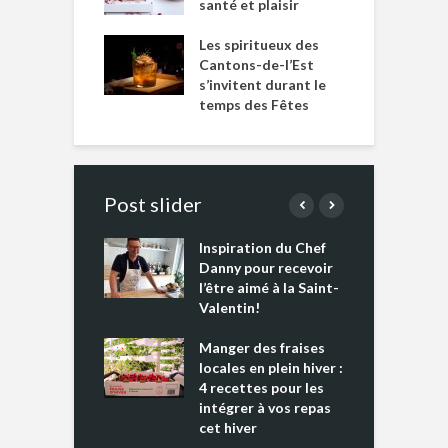
santé et plaisir
Les spiritueux des
Cantons-de-l’Est
s’invitent durant le
temps des Fêtes
Post slider
Inspiration du Chef
I
es s’apprêtent
Danny pour recevoir
M
e tout un
l’être aimé à la Saint-
s
 » !
Valentin!
L
cking 2 : Une
Manger des fraises
C
nce mondiale
locales en plein hiver :
s
4 recettes pour les
t
intégrer à vos repas
ments riches en
cet hiver
T
ine D
l