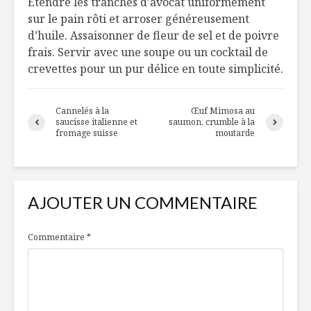
Étendre les tranches d’avocat uniformément
sur le pain rôti et arroser généreusement
d’huile. Assaisonner de fleur de sel et de poivre
5 idées de
Jura : Pou
frais. Servir avec une soupe ou un cocktail de
décoration pour le
bon depui
patio!
première
crevettes pour un pur délice en toute simplicité.
Le Québec se met
Le snackin
au parfum
tendance
Cannelés à la
Œuf Mimosa au
mondial
saucisse italienne et
saumon, crumble à la
fromage suisse
moutarde
AJOUTER UN COMMENTAIRE
Commentaire
*