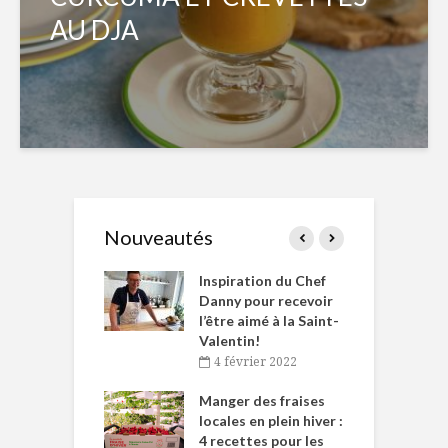
AU DJA
Nouveautés
le Huot et Chef
Inspiration du Chef
I
ne allient
Danny pour recevoir
M
et plaisir
l’être aimé à la Saint-
s
Valentin!
décembre 2021
4 février 2022
iritueux des
L
ns-de-l’Est
Manger des fraises
C
tent durant le
locales en plein hiver :
s
 des Fêtes
4 recettes pour les
t