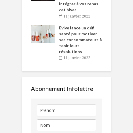
intégrer à vos repas
novembre 2021
cet hiver
baigne dans
T
11 janvier 2022
e… de Caméline
l
Chantal Van
Evive lance un défi
p
en
santé pour motiver
ses consommateurs à
novembre 2021
tenir leurs
résolutions
11 janvier 2022
Abonnement Infolettre