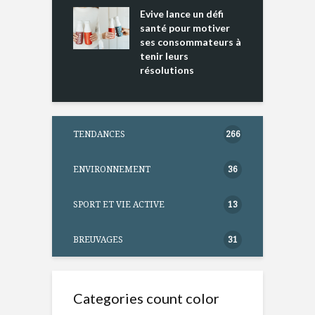
ure dans votre
Evive lance un défi
p
ntation
santé pour motiver
ses consommateurs à
tenir leurs
résolutions
TENDANCES
266
ENVIRONNEMENT
36
SPORT ET VIE ACTIVE
13
BREUVAGES
31
Categories count color