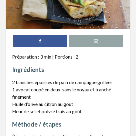
Croquettes de
Mijoté d
pois chiches, sauce
pâtes fra
au cari
asperges 
beurre de
Tartare de bœuf au
cheddar fort
Salade de
crevette
Préparation : 3 min | Portions : 2
et raisins
Roulade de
Ingrédients
saumon fumé,
Potage d
fromage à la crème
fleur et p
2 tranches épaisses de pain de campagne grillées
et fines herbes
chiches
1 avocat coupé en deux, sans le noyau et tranché
finement
Huile d’olive au citron au goût
Fleur de sel et poivre frais au goût
Méthode / étapes
Du tartare en tube
La premiè
!