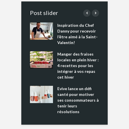
Post slider
Inspiration du Chef
I
es s’apprêtent
Danny pour recevoir
M
e tout un
l’être aimé à la Saint-
s
 » !
Valentin!
L
cking 2 : Une
Manger des fraises
C
nce mondiale
locales en plein hiver :
s
4 recettes pour les
t
intégrer à vos repas
ments riches en
cet hiver
T
ine D
l
ure dans votre
Evive lance un défi
p
ntation
santé pour motiver
ses consommateurs à
tenir leurs
résolutions