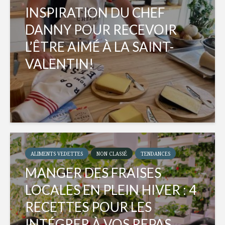
INSPIRATION DU CHEF
DANNY POUR RECEVOIR
L’ÊTRE AIMÉ À LA SAINT-
VALENTIN!
ALIMENTS VEDETTES
NON CLASSÉ
TENDANCES
MANGER DES FRAISES
LOCALES EN PLEIN HIVER : 4
RECETTES POUR LES
INTÉGRER À VOS REPAS...