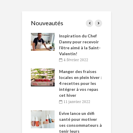
Nouveautés
le Huot et Chef
Inspiration du Chef
I
ne allient
Danny pour recevoir
M
et plaisir
l’être aimé à la Saint-
s
Valentin!
décembre 2021
4 février 2022
iritueux des
L
ns-de-l’Est
Manger des fraises
C
tent durant le
locales en plein hiver :
s
 des Fêtes
4 recettes pour les
t
intégrer à vos repas
novembre 2021
cet hiver
baigne dans
T
11 janvier 2022
e… de Caméline
l
Chantal Van
Evive lance un défi
p
en
santé pour motiver
ses consommateurs à
novembre 2021
tenir leurs