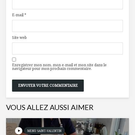
et énergie
d’emballa
l’art d’êt
E-mail
*
emballan
Pain aux
framboises
Une déce
et à la mangue
contenu!
Site web
Madeleines aux
agrumes
À la déco
raisin du
Enregistrer mon nom, mon e-mail et mon site dans le
navigateur pour mon prochain commentaire.
VOUS ALLEZ AUSSI AIMER
MENU SAINT-VALENTIN