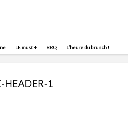
nne
LE must +
BBQ
L’heure du brunch !
E-HEADER-1
Inspiration du Chef
Isabelle
Danny pour recevoir
Mariann
l’être aimé à la Saint-
santé et
Valentin!
17 dé
4 février 2022
Les spir