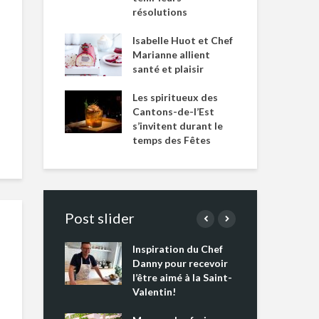
résolutions
Isabelle Huot et Chef
Marianne allient
santé et plaisir
Les spiritueux des
Cantons-de-l’Est
s’invitent durant le
temps des Fêtes
Post slider
Inspiration du Chef
Isa
s s’apprêtent
Danny pour recevoir
Mar
tout un
l’être aimé à la Saint-
san
 !
Valentin!
Les