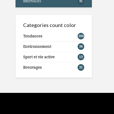
BREUVAGES
31
Categories count color
Tendances
266
Environnement
36
Sport et vie active
13
Breuvages
31