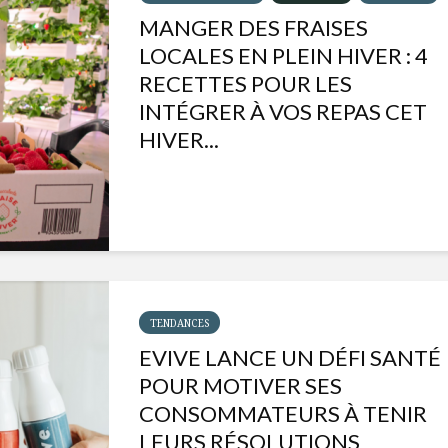
MANGER DES FRAISES
LOCALES EN PLEIN HIVER : 4
RECETTES POUR LES
INTÉGRER À VOS REPAS CET
HIVER...
TENDANCES
Isabelle Huot et Chef
Les
EVIVE LANCE UN DÉFI SANTÉ
Marianne allient
insecte
POUR MOTIVER SES
santé et plaisir
à faire 
CONSOMMATEURS À TENIR
« buzz »
Les spiritueux des
LEURS RÉSOLUTIONS