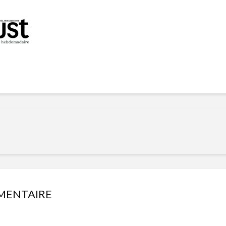
Manger des fraises
Cantons
locales en plein hiver :
s’invite
4 recettes pour les
temps d
intégrer à vos repas
25 no
cet hiver
Tout ba
11 janvier 2022
l’huile…
Evive lance un défi
pour Ch
santé pour motiver
Winde
ses consommateurs à
25 no
tenir leurs
résolutions
11 janvier 2022
MENTAIRE