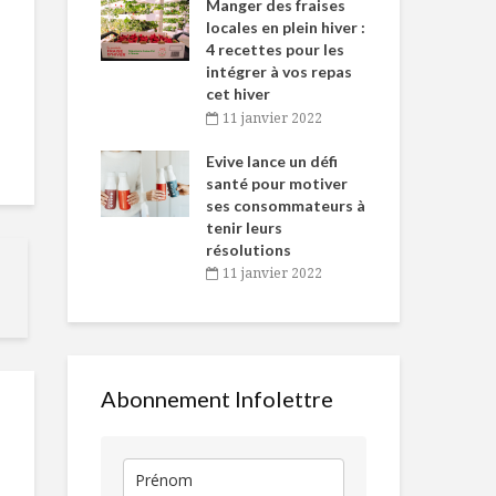
-de-l’Est
Manger des fraises
Can
nt durant le
locales en plein hiver :
s’i
es Fêtes
4 recettes pour les
te
intégrer à vos repas
vembre 2021
2
cet hiver
igne dans
Tou
11 janvier 2022
Gâteau à la
Crostinis su
 de Caméline
l’h
polenta, citron et
salés aux fig
antal Van
Evive lance un défi
pou
huile d’olive
prosciutto
n
santé pour motiver
Wi
ses consommateurs à
vembre 2021
2
Épisodes
Tarte Tian r
tenir leurs
fromagers !
résolutions
11 janvier 2022
Aromatisez,
Sucette de 
fabriquez,
au maïs et p
dégustez
Abonnement Infolettre