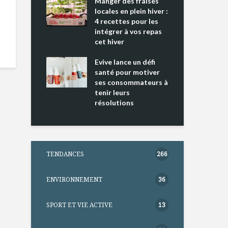
ing 2 : Une
Manger des fraises
Can
ce mondiale
locales en plein hiver :
s’i
4 recettes pour les
te
intégrer à vos repas
nts riches en
cet hiver
Tou
e D
l’h
e dans votre
Evive lance un défi
pou
tation
santé pour motiver
Wi
ses consommateurs à
tenir leurs
résolutions
TENDANCES
266
ENVIRONNEMENT
36
SPORT ET VIE ACTIVE
13