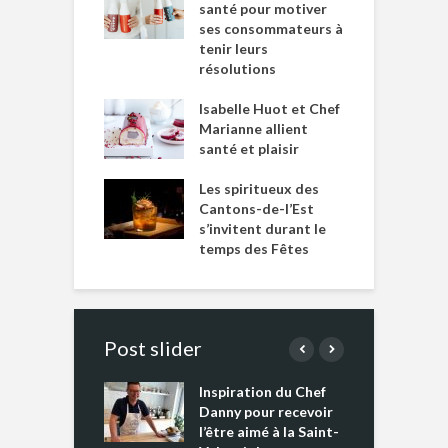
santé pour motiver
ses consommateurs à
tenir leurs
résolutions
Isabelle Huot et Chef
Marianne allient
santé et plaisir
Les spiritueux des
Cantons-de-l’Est
s’invitent durant le
temps des Fêtes
Post slider
Inspiration du Chef
I
es s’apprêtent
Danny pour recevoir
M
e tout un
l’être aimé à la Saint-
s