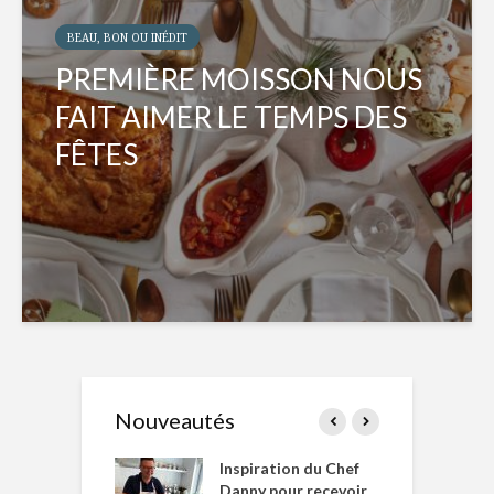
BEAU, BON OU INÉDIT
PREMIÈRE MOISSON NOUS
FAIT AIMER LE TEMPS DES
FÊTES
Nouveautés
le Huot et Chef
Inspiration du Chef
I
ne allient
Danny pour recevoir
M