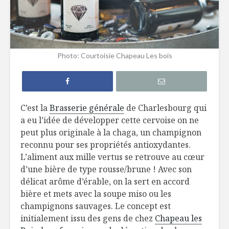
5 terrasses au
10 nouve
bord de l’eau à
produits 
découvrir !
dans une 
Photo: Courtoisie Chapeau Les bois
près de c
Le Réduit de Léo :
une liqueur de gin
5 vins par
pour souligner le
les repas 
temps des sucres
barbecue
C’est la
Brasserie générale
de Charlesbourg qui
a eu l’idée de développer cette cervoise on ne
Cucamelon : des
Des smoo
petites pastèques
cube!
peut plus originale à la chaga, un champignon
!
reconnu pour ses propriétés antioxydantes.
L’aliment aux mille vertus se retrouve au cœur
d’une bière de type rousse/brune ! Avec son
délicat arôme d’érable, on la sert en accord
bière et mets avec la soupe miso ou les
champignons sauvages. Le concept est
Dites oui au
Moules a
initialement issu des gens de chez
Chapeau les
whisky!
parfums d