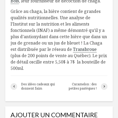
Bois
, leur fournisseur de décoction de chaga.
Grâce au chaga, la bière contient de grandes
Montréal en
La vitrine
qualités nutritionnelles. Une analyse de
Lumières éclaire à
consomme
l’Institut sur la nutrition et les aliments
nouveau l’hiver
manger m
fonctionnels (INAF) a même démontré qu’il y a
Producteur d’ici :
Strøm Spa
plus d’antioxydant dans cette bière que dans un
Ferme du Vert
découver
jus de grenade ou un jus de bleuet ! La Chaga
Mouton
culturelle
est distribuée par le réseau de
Transbroue
concepti
(plus de 200 points de vente au Québec). Le prix
de détail oscille entre 5,50$ à 7$ la bouteille de
500ml.
Des idées cadeaux qui
Cucamelon : des
donnent faim
petites pastèques !
AJOUTER UN COMMENTAIRE