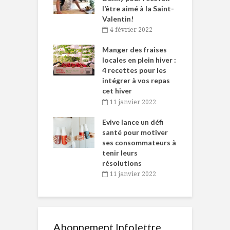
et plaisir
l’être aimé à la Saint-
s
Valentin!
décembre 2021
4 février 2022
iritueux des
L
ns-de-l’Est
Manger des fraises
C
tent durant le
locales en plein hiver :
s
 des Fêtes
4 recettes pour les
t
intégrer à vos repas
novembre 2021
cet hiver
baigne dans
T
11 janvier 2022
e… de Caméline
l
Chantal Van
Evive lance un défi
p
en
santé pour motiver
ses consommateurs à
novembre 2021
tenir leurs
résolutions
11 janvier 2022
Abonnement Infolettre