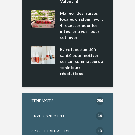
 » !
Valentin!
L
cking 2 : Une
Manger des fraises
C
nce mondiale
locales en plein hiver :
s
4 recettes pour les
t
intégrer à vos repas
ments riches en
cet hiver
T
ine D
l
ure dans votre
Evive lance un défi
p
ntation
santé pour motiver
ses consommateurs à
tenir leurs
résolutions
TENDANCES
266
ENVIRONNEMENT
36
SPORT ET VIE ACTIVE
13