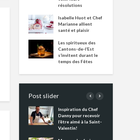
résolutions
Isabelle Huot et Chef
Marianne allient
santé et plaisir
Les spiritueux des
Cantons-de-l’Est
s’invitent durant le
temps des Fêtes
Post slider
Inspiration du Chef
Isa
s s’apprêtent
Danny pour recevoir
Mar
tout un
l’être aimé à la Saint-
san
 !
Valentin!
Les