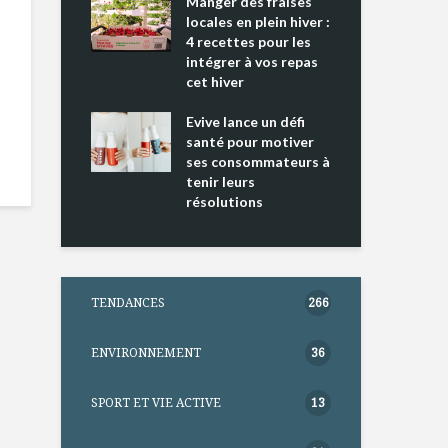
ing 2 : Une
Manger des fraises
Can
ce mondiale
locales en plein hiver :
s’i
4 recettes pour les
te
intégrer à vos repas
nts riches en
cet hiver
Tou
e D
l’h
e dans votre
Evive lance un défi
pou
tation
santé pour motiver
Wi
ses consommateurs à
tenir leurs
résolutions
TENDANCES
266
ENVIRONNEMENT
36
SPORT ET VIE ACTIVE
13