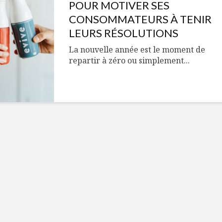
Cantons-de-l’Est
Le snack
POUR MOTIVER SES
s’invitent durant le
tendan
CONSOMMATEURS À TENIR
temps des Fêtes
LEURS RÉSOLUTIONS
Tout baigne dans
10 alime
La nouvelle année est le moment de
l’huile… de Caméline
vitamin
repartir à zéro ou simplement...
pour Chantal Van
à inclur
Winden
alimen