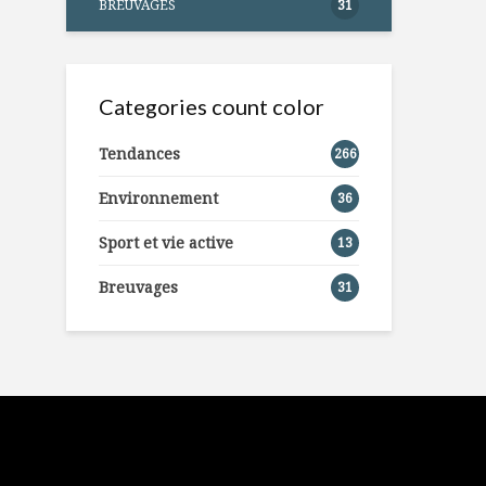
BREUVAGES
31
Categories count color
Tendances
266
Environnement
36
Sport et vie active
13
Breuvages
31