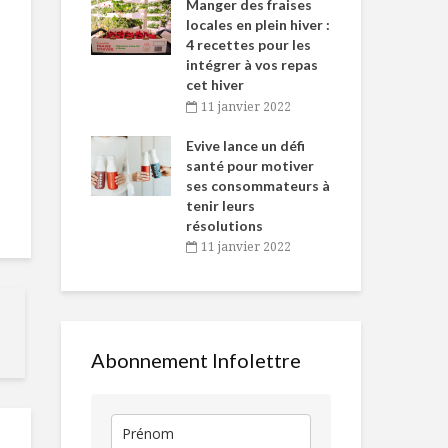
-de-l’Est
Manger des fraises
Can
nt durant le
locales en plein hiver :
s’i
es Fêtes
4 recettes pour les
te
intégrer à vos repas
vembre 2021
2
cet hiver
igne dans
Tou
11 janvier 2022
La betterave : un
Bouteille de
 de Caméline
l’h
rayon de soleil
scotch Glenl
antal Van
Evive lance un défi
pou
d’automne
n
santé pour motiver
Wi
ses consommateurs à
vembre 2021
2
Abonnement de
Salade tiède
tenir leurs
deux ans au
crevettes, fe
résolutions
magazine LE must
et pamplem
11 janvier 2022
Un fromage dans
Des vins méd
notre ADN
culinaire
Abonnement Infolettre