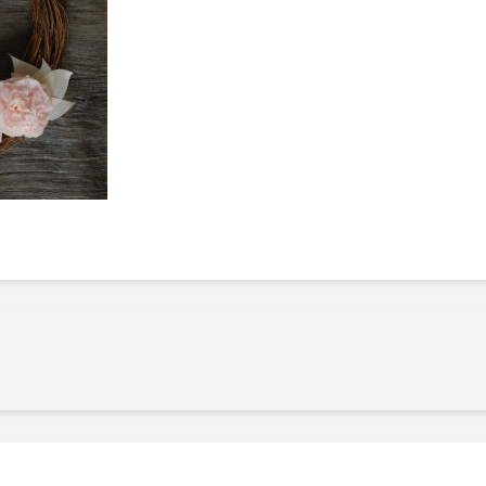
Manger des fraises
Cantons
locales en plein hiver :
s’invite
4 recettes pour les
temps d
intégrer à vos repas
25 no
cet hiver
Tout ba
11 janvier 2022
l’huile…
Evive lance un défi
pour Ch
santé pour motiver
Winde
ses consommateurs à
25 no
tenir leurs
résolutions
11 janvier 2022