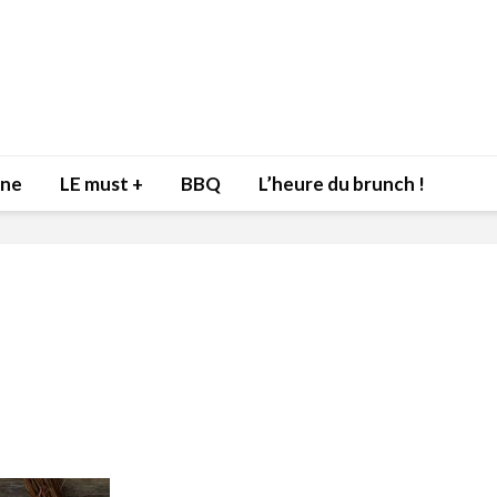
nne
LE must +
BBQ
L’heure du brunch !
Inspiration du Chef
Isabelle
Danny pour recevoir
Mariann
l’être aimé à la Saint-
santé et
Valentin!
17 dé
4 février 2022
Les spir