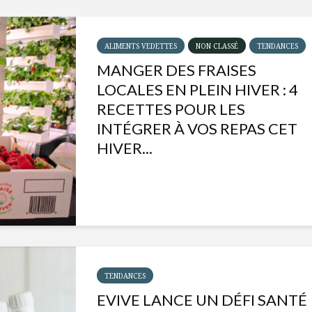
ALIMENTS VEDETTES
NON CLASSÉ
TENDANCES
MANGER DES FRAISES
LOCALES EN PLEIN HIVER : 4
RECETTES POUR LES
INTÉGRER À VOS REPAS CET
HIVER...
Isabelle Huot et Chef
Les
Marianne allient
insecte
santé et plaisir
à faire 
TENDANCES
« buzz »
EVIVE LANCE UN DÉFI SANTÉ
Les spiritueux des