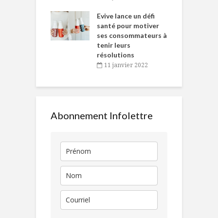
e… de Caméline
l
Chantal Van
Evive lance un défi
p
en
santé pour motiver
ses consommateurs à
novembre 2021
tenir leurs
résolutions
11 janvier 2022
Abonnement Infolettre