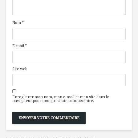
grand A
viande pi
basilic, s
tomate e
Nom
*
Mousse au
chocolat
Verdure, o
de crisse,
de pomme
E-mail
*
Agneau épicé aux
érable
pommes
Trio de c
énergéti
Site web
Enregistrer mon nom, mon e-mail et mon site dans le
navigateur pour mon prochain commentaire.