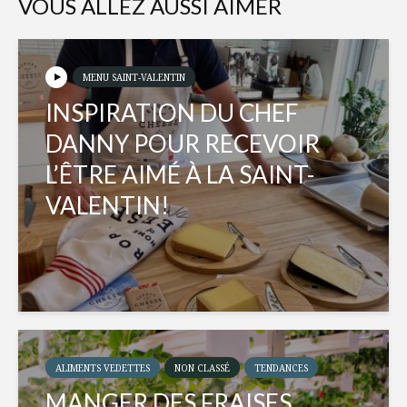
VOUS ALLEZ AUSSI AIMER
MENU SAINT-VALENTIN
INSPIRATION DU CHEF
DANNY POUR RECEVOIR
L’ÊTRE AIMÉ À LA SAINT-
VALENTIN!
ALIMENTS VEDETTES
NON CLASSÉ
TENDANCES
MANGER DES FRAISES