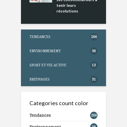
tenir leurs
résolutions
TENDANCES
266
ENVIRONNEMENT
36
SPORT ET VIE ACTIVE
13
BREUVAGES
31
Categories count color
Tendances
266
Environnement
36