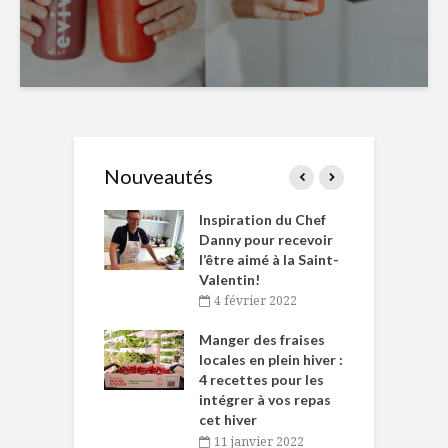
Nouveautés
le Huot et Chef
Inspiration du Chef
I
ne allient
Danny pour recevoir
M
et plaisir
l’être aimé à la Saint-
s
Valentin!
décembre 2021
4 février 2022
iritueux des
L
ns-de-l’Est
Manger des fraises
C
tent durant le
locales en plein hiver :
s
 des Fêtes
4 recettes pour les
t
intégrer à vos repas
novembre 2021
cet hiver
baigne dans
T
11 janvier 2022