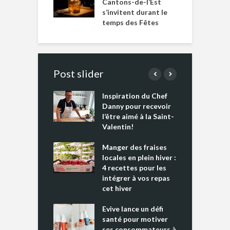
Cantons-de-l’Est
s’invitent durant le
temps des Fêtes
Post slider
Inspiration du Chef
I
es s’apprêtent
Danny pour recevoir
M
e tout un
l’être aimé à la Saint-
s
 » !
Valentin!
L
cking 2 : Une
Manger des fraises
C
nce mondiale
locales en plein hiver :
s
4 recettes pour les
t
intégrer à vos repas
ments riches en
cet hiver
T
ine D
l
ure dans votre
Evive lance un défi
p
ntation
santé pour motiver
ses consommateurs à