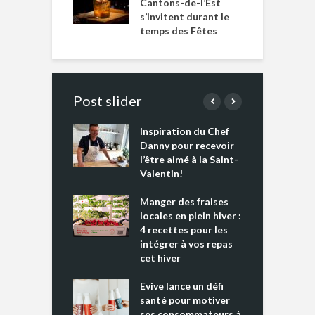
Cantons-de-l’Est
s’invitent durant le
temps des Fêtes
Post slider
Inspiration du Chef
I
es s’apprêtent
Danny pour recevoir
M
e tout un
l’être aimé à la Saint-
s
 » !
Valentin!
L
cking 2 : Une
Manger des fraises
C
nce mondiale
locales en plein hiver :
s
4 recettes pour les
t
intégrer à vos repas
ments riches en
cet hiver
T
ine D
l
ure dans votre
Evive lance un défi
p
ntation
santé pour motiver
ses consommateurs à