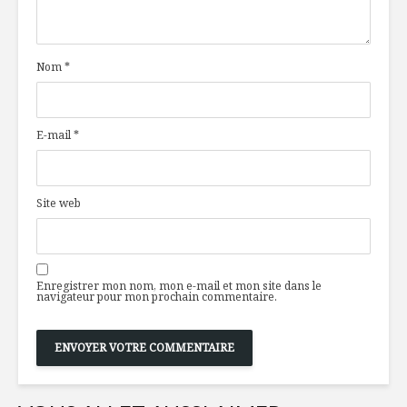
au homard
technolog
à la resc
Nom
*
Bavette de boeuf,
Livret de
chimichurri façon
ancestral
asiatique et salade
d’edamames
E-mail
*
Smoothie
Amsterdam :
repaire
gastronomique à
Site web
mini prix
Enregistrer mon nom, mon e-mail et mon site dans le
navigateur pour mon prochain commentaire.