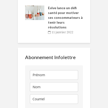
e… de Caméline
l
Chantal Van
Evive lance un défi
p
en
santé pour motiver
ses consommateurs à
novembre 2021
tenir leurs
résolutions
11 janvier 2022
Abonnement Infolettre