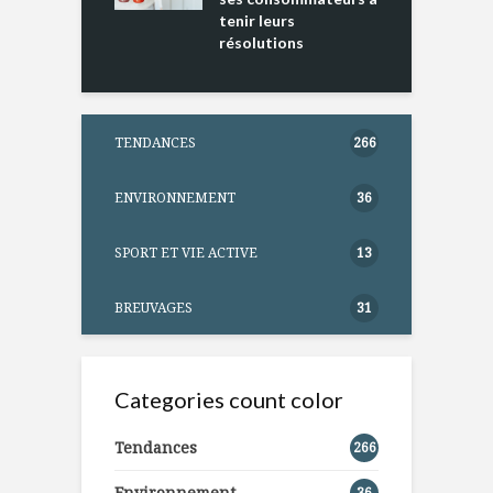
tenir leurs
résolutions
TENDANCES
266
ENVIRONNEMENT
36
SPORT ET VIE ACTIVE
13
BREUVAGES
31
Categories count color
Tendances
266
Environnement
36