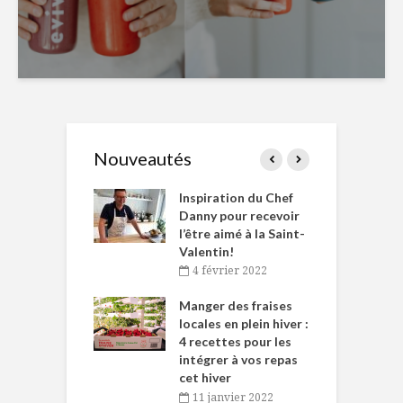
Nouveautés
le Huot et Chef
Inspiration du Chef
I
ne allient
Danny pour recevoir
M
et plaisir
l’être aimé à la Saint-
s
Valentin!
décembre 2021
4 février 2022
iritueux des
L
ns-de-l’Est
Manger des fraises
C
tent durant le
locales en plein hiver :
s
 des Fêtes
4 recettes pour les
t
intégrer à vos repas
novembre 2021
cet hiver
baigne dans
T
11 janvier 2022