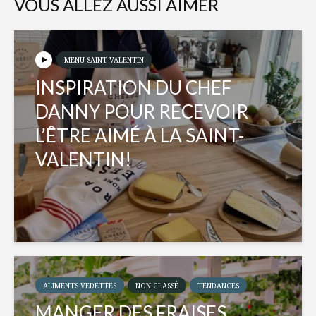
VOUS ALLEZ AUSSI AIMER
MENU SAINT-VALENTIN
INSPIRATION DU CHEF
DANNY POUR RECEVOIR
L’ÊTRE AIMÉ À LA SAINT-
VALENTIN!
ALIMENTS VEDETTES
NON CLASSÉ
TENDANCES
MANGER DES FRAISES