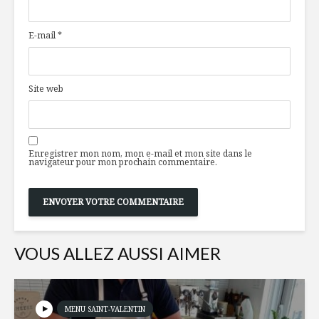
Ferme Pousse-
alimentat
Menu
à la trace
E-mail
*
Carpaccio de bœuf,
Naak à la
légumes rôtis et
de l’Oues
sauce style
Site web
Chimichurri
L’assiette
La cuisine dans un
l’athlète
seul appareil
olympiqu
Enregistrer mon nom, mon e-mail et mon site dans le
navigateur pour mon prochain commentaire.
VOUS ALLEZ AUSSI AIMER
MENU SAINT-VALENTIN