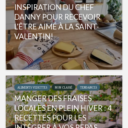
INSPIRATION DU CHEF
DANNY POUR RECEVOIR
L’ÊTRE AIMÉ À LA SAINT-
VALENTIN!
ALIMENTS VEDETTES
NON CLASSÉ
TENDANCES
MANGER DES FRAISES
LOCALES EN PLEIN HIVER : 4
RECETTES POUR LES
INTÉGRER À VOS REPAS...