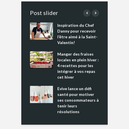
Post slider
Inspiration du Chef
I
es s’apprêtent
Danny pour recevoir
M
e tout un
l’être aimé à la Saint-
s
 » !
Valentin!
L
cking 2 : Une
Manger des fraises
C
nce mondiale
locales en plein hiver :
s
4 recettes pour les
t
intégrer à vos repas
ments riches en
cet hiver
T
ine D
l
ure dans votre
Evive lance un défi
p
ntation
santé pour motiver
ses consommateurs à
tenir leurs
résolutions