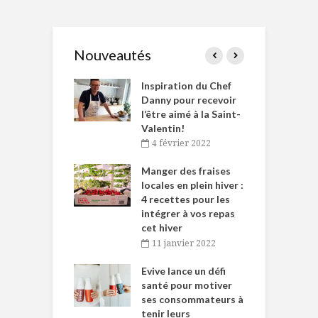
Nouveautés
le Huot et Chef
Inspiration du Chef
I
ne allient
Danny pour recevoir
M
et plaisir
l’être aimé à la Saint-
s
Valentin!
décembre 2021
4 février 2022
iritueux des
L
ns-de-l’Est
Manger des fraises
C
tent durant le
locales en plein hiver :
s
 des Fêtes
4 recettes pour les
t
intégrer à vos repas
novembre 2021
cet hiver
baigne dans
T
11 janvier 2022
e… de Caméline
l
Chantal Van
Evive lance un défi
p
en
santé pour motiver
ses consommateurs à
novembre 2021
tenir leurs