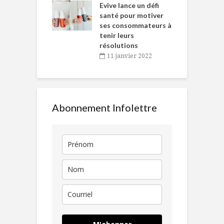
Chantal Van
Evive lance un défi
p
en
santé pour motiver
ses consommateurs à
novembre 2021
tenir leurs
résolutions
11 janvier 2022
Abonnement Infolettre