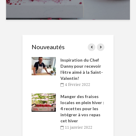
Nouveautés
le Huot et Chef
Inspiration du Chef
I
ne allient
Danny pour recevoir
M
et plaisir
l’être aimé à la Saint-
s
Valentin!
décembre 2021
4 février 2022
iritueux des
L
ns-de-l’Est
Manger des fraises
C
tent durant le
locales en plein hiver :
s
 des Fêtes
4 recettes pour les
t
intégrer à vos repas
novembre 2021
cet hiver
baigne dans
T
11 janvier 2022
e… de Caméline
l