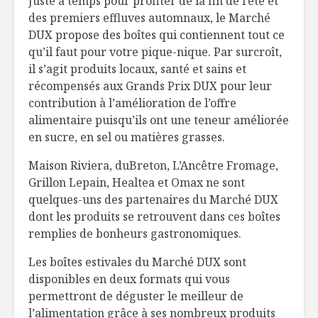
Juste à temps pour profiter de la fin de l’été et
Toujours
E : la vit
des premiers effluves automnaux, le Marché
disponibles en
vieilliss
DUX propose des boîtes qui contiennent tout ce
temps de crise
qu’il faut pour votre pique-nique. Par surcroît,
il s’agit produits locaux, santé et sains et
Mezzés au bord de
Salade d’
l’eau
la sicilie
récompensés aux Grands Prix DUX pour leur
contribution à l’amélioration de l’offre
alimentaire puisqu’ils ont une teneur améliorée
Edamame: la fève
Filet d’o
en sucre, en sel ou matières grasses.
hautement
chevalier
nutritive
Maison Riviera, duBreton, L’Ancêtre Fromage,
Grillon Lepain, Healtea et Omax ne sont
quelques-uns des partenaires du Marché DUX
dont les produits se retrouvent dans ces boîtes
remplies de bonheurs gastronomiques.
Les boîtes estivales du Marché DUX sont
disponibles en deux formats qui vous
permettront de déguster le meilleur de
l’alimentation grâce à ses nombreux produits