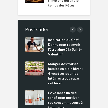
s’invitent durant le
temps des Fêtes
Post slider
Inspiration du Chef
I
es s’apprêtent
Danny pour recevoir
M
e tout un
l’être aimé à la Saint-
s
 » !
Valentin!
L
cking 2 : Une
Manger des fraises
C
nce mondiale
locales en plein hiver :
s
4 recettes pour les
t
intégrer à vos repas
ments riches en
cet hiver
T
ine D
l
ure dans votre
Evive lance un défi
p
ntation
santé pour motiver
ses consommateurs à
tenir leurs