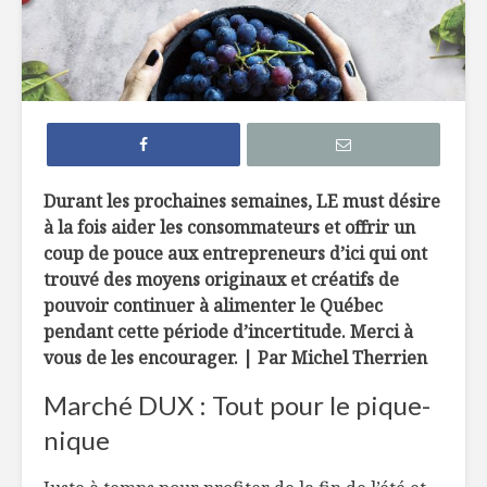
7 façons de
6 tendan
remplacer le pain
dans not
dans nos
assiette 
hamburgers
La crème 
TOP 10 des
menthe, c
meilleures
pour les 
Durant les prochaines semaines, LE must désire
microbrasseries au
à la fois aider les consommateurs et offrir un
Québec à
Belles ini
coup de pouce aux entrepreneurs d’ici qui ont
découvrir !
d’ici
trouvé des moyens originaux et créatifs de
Osez les flambés !
pouvoir continuer à alimenter le Québec
pendant cette période d’incertitude. Merci à
vous de les encourager. | Par Michel Therrien
Marché DUX : Tout pour le pique-
nique