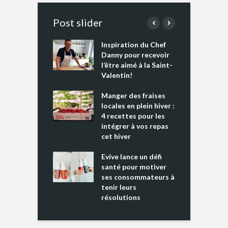
Post slider
Inspiration du Chef
I
es s’apprêtent
Danny pour recevoir
M
e tout un
l’être aimé à la Saint-
s
 » !
Valentin!
L
cking 2 : Une
Manger des fraises
C
nce mondiale
locales en plein hiver :
s
4 recettes pour les
t
intégrer à vos repas
ments riches en
cet hiver
T
ine D
l
ure dans votre
Evive lance un défi
p
ntation
santé pour motiver
ses consommateurs à
tenir leurs
résolutions