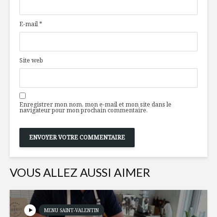
Godbout et Véronique Deneault
pâtes fra
du restaurant L’Épicier
asperges 
E-mail
*
beurre de
Nouvelles à
déguster
Six habit
alimentai
Site web
2017
Des smoothies au
cube!
Qu’est-ce
boit cet é
Enregistrer mon nom, mon e-mail et mon site dans le
navigateur pour mon prochain commentaire.
VOUS ALLEZ AUSSI AIMER
MENU SAINT-VALENTIN