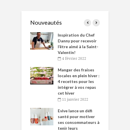
Nouveautés
le Huot et Chef
Inspiration du Chef
I
ne allient
Danny pour recevoir
M
et plaisir
l’être aimé à la Saint-
s
Valentin!
décembre 2021
4 février 2022
iritueux des
L
ns-de-l’Est
Manger des fraises
C
tent durant le
locales en plein hiver :
s
 des Fêtes
4 recettes pour les
t
intégrer à vos repas
novembre 2021
cet hiver
baigne dans
T
11 janvier 2022
e… de Caméline
l
Chantal Van
Evive lance un défi
p
en
santé pour motiver
ses consommateurs à
novembre 2021
tenir leurs