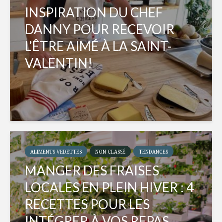
INSPIRATION DU CHEF
DANNY POUR RECEVOIR
L’ÊTRE AIMÉ À LA SAINT-
VALENTIN!
ALIMENTS VEDETTES
NON CLASSÉ
TENDANCES
MANGER DES FRAISES
LOCALES EN PLEIN HIVER : 4
RECETTES POUR LES
INTÉGRER À VOS REPAS...