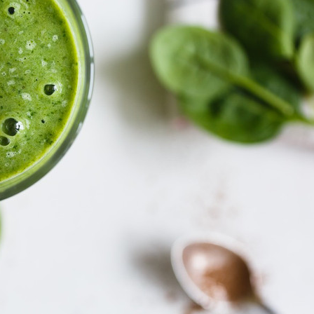
Manger des fraises
Cantons
locales en plein hiver :
s’invite
4 recettes pour les
temps d
intégrer à vos repas
25 no
cet hiver
Tout ba
11 janvier 2022
l’huile…
Evive lance un défi
pour Ch
santé pour motiver
Winde
ses consommateurs à
25 no
tenir leurs
résolutions
11 janvier 2022