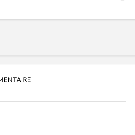
MENTAIRE
Isabelle Huot et Chef
Les
Marianne allient
insecte
santé et plaisir
à faire 
« buzz »
Les spiritueux des