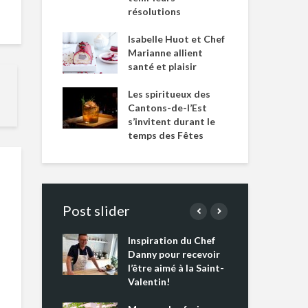
résolutions
Isabelle Huot et Chef
Marianne allient
santé et plaisir
Les spiritueux des
Cantons-de-l’Est
s’invitent durant le
temps des Fêtes
Post slider
Inspiration du Chef
Isa
s s’apprêtent
Danny pour recevoir
Mar
tout un
l’être aimé à la Saint-
san
 !
Valentin!
Les