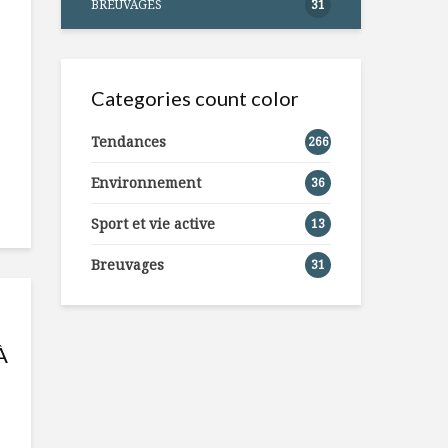
BREUVAGES
31
Categories count color
Tendances
266
Environnement
36
Sport et vie active
13
Breuvages
31
À