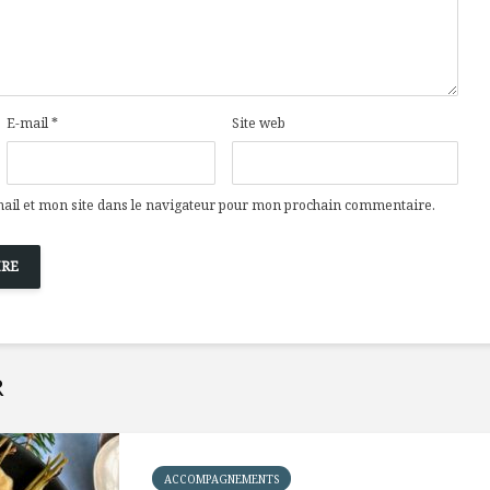
Cantons-de-l’Est
Le snack
s’invitent durant le
tendan
temps des Fêtes
Tout baigne dans
10 alime
l’huile… de Caméline
vitamin
E-mail
*
Site web
pour Chantal Van
à inclur
Winden
alimen
il et mon site dans le navigateur pour mon prochain commentaire.
R
ACCOMPAGNEMENTS