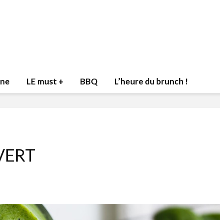
nne
LE must +
BBQ
L’heure du brunch !
VERT
Inspiration du Chef
Isabelle
Danny pour recevoir
Mariann
l’être aimé à la Saint-
santé et
Valentin!
17 dé
4 février 2022
Les spir