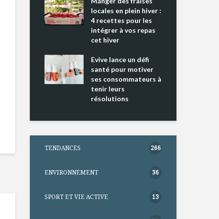
ing 2 : Une
Manger des fraises
Can
ce mondiale
locales en plein hiver :
s’i
4 recettes pour les
te
intégrer à vos repas
nts riches en
cet hiver
Tou
e D
l’h
e dans votre
Evive lance un défi
pou
tation
santé pour motiver
Wi
ses consommateurs à
tenir leurs
résolutions
TENDANCES
266
ENVIRONNEMENT
36
SPORT ET VIE ACTIVE
13