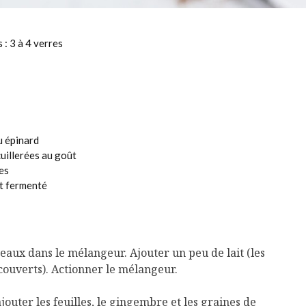
 : 3 à 4 verres
u épinard
uillerées au goût
es
it fermenté
eaux dans le mélangeur. Ajouter un peu de lait (les
 couverts). Actionner le mélangeur.
 ajouter les feuilles, le gingembre et les graines de