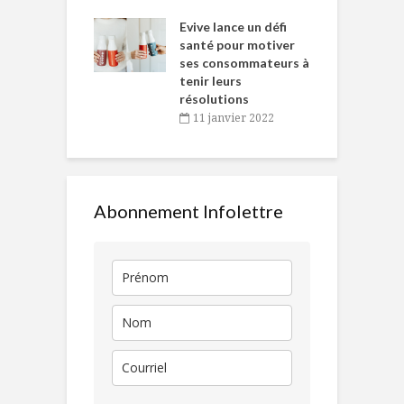
e… de Caméline
l
Chantal Van
Evive lance un défi
p
en
santé pour motiver
ses consommateurs à
novembre 2021
tenir leurs
résolutions
11 janvier 2022
Abonnement Infolettre