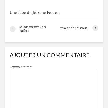
Une idée de Jérôme Ferrer.
TOP 7 des
Quand ma
tendances
souffrir
culinaires pour
Salade inspirée des
2020
Velouté de pois verts
nachos
Hareng f
Autant en emporte
crème mo
le temps de Noël
chou-rav
AJOUTER UN COMMENTAIRE
Commentaire
*