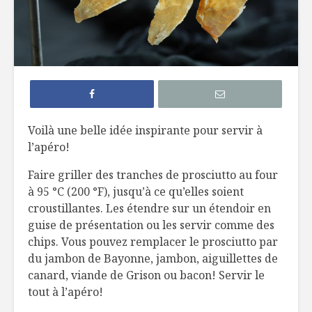
Croquettes de
Mijoté d
pois chiches, sauce
pâtes fra
au cari
asperges 
beurre de
Tartare de bœuf au
cheddar fort
Salade de
crevette
Voilà une belle idée inspirante pour servir à
et raisins
l’apéro!
Roulade de
saumon fumé,
Potage d
Faire griller des tranches de prosciutto au four
fromage à la crème
fleur et p
à 95 °C (200 °F), jusqu’à ce qu’elles soient
et fines herbes
chiches
croustillantes. Les étendre sur un étendoir en
guise de présentation ou les servir comme des
chips. Vous pouvez remplacer le prosciutto par
du jambon de Bayonne, jambon, aiguillettes de
canard, viande de Grison ou bacon! Servir le
tout à l’apéro!
Crumble de chèvre
Pâté chino
frais et pistaches
et poulet