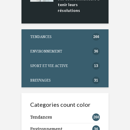
tenir leurs
résolutions
TENDANCES
266
ENVIRONNEMENT
36
SPORT ET VIE ACTIVE
13
BREUVAGES
31
Categories count color
Tendances
266
Environnement
36