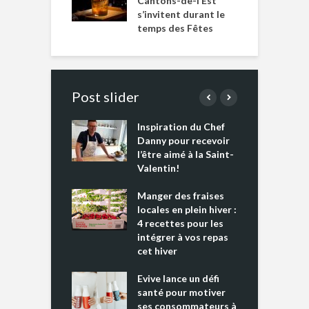
Cantons-de-l’Est
s’invitent durant le
temps des Fêtes
Post slider
Inspiration du Chef
I
es s’apprêtent
Danny pour recevoir
M
e tout un
l’être aimé à la Saint-
s
 » !
Valentin!
L
cking 2 : Une
Manger des fraises
C
nce mondiale
locales en plein hiver :
s
4 recettes pour les
t
intégrer à vos repas
ments riches en
cet hiver
T
ine D
l
ure dans votre
Evive lance un défi
p
ntation
santé pour motiver
ses consommateurs à