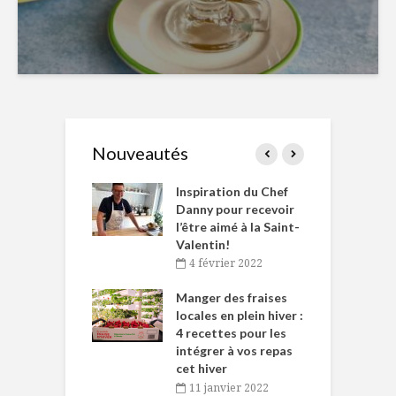
Nouveautés
le Huot et Chef
Inspiration du Chef
I
ne allient
Danny pour recevoir
M
et plaisir
l’être aimé à la Saint-
s
Valentin!
décembre 2021
4 février 2022
iritueux des
L
ns-de-l’Est
Manger des fraises
C
tent durant le
locales en plein hiver :
s
 des Fêtes
4 recettes pour les
t
intégrer à vos repas
novembre 2021
cet hiver
baigne dans
T
11 janvier 2022