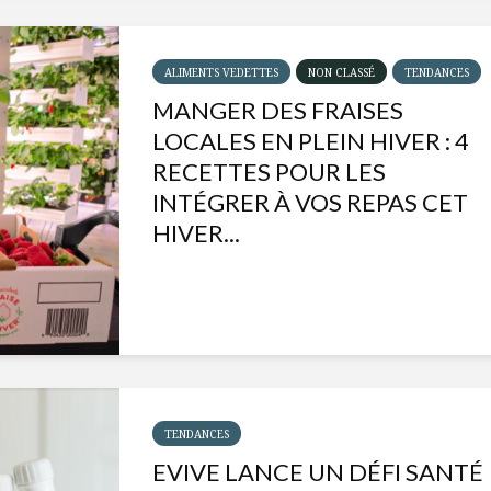
ALIMENTS VEDETTES
NON CLASSÉ
TENDANCES
MANGER DES FRAISES
LOCALES EN PLEIN HIVER : 4
RECETTES POUR LES
INTÉGRER À VOS REPAS CET
HIVER...
Isabelle Huot et Chef
Les
Marianne allient
insecte
santé et plaisir
à faire 
TENDANCES
« buzz »
EVIVE LANCE UN DÉFI SANTÉ
Les spiritueux des