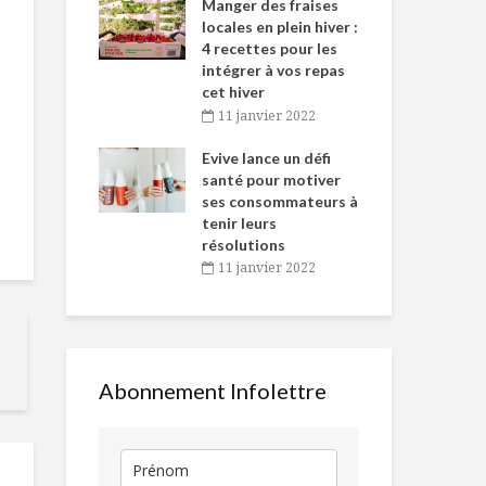
-de-l’Est
Manger des fraises
Can
nt durant le
locales en plein hiver :
s’i
es Fêtes
4 recettes pour les
te
intégrer à vos repas
vembre 2021
2
cet hiver
igne dans
Tou
11 janvier 2022
Cupcakes de fête
Flétan grillé,
 de Caméline
l’h
pour gourmands
endives roug
antal Van
Evive lance un défi
pou
intolérants
nage de mou
n
santé pour motiver
Wi
ses consommateurs à
vembre 2021
2
Toujours
Méchant bon 
tenir leurs
disponibles en
résolutions
temps de crise
11 janvier 2022
Risotto, pétoncles,
Des applicat
asperges et
pour une
champignons
consommati
alimentaire 
responsable
Abonnement Infolettre