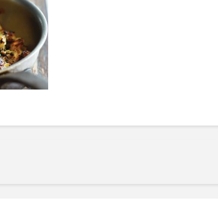
Manger des fraises
Cantons
locales en plein hiver :
s’invite
4 recettes pour les
temps d
intégrer à vos repas
25 no
cet hiver
Tout ba
11 janvier 2022
l’huile…
Evive lance un défi
pour Ch
santé pour motiver
Winde
ses consommateurs à
25 no
tenir leurs
résolutions
11 janvier 2022