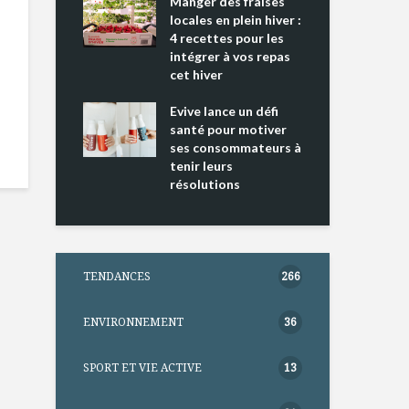
ing 2 : Une
Manger des fraises
Can
ce mondiale
locales en plein hiver :
s’i
4 recettes pour les
te
intégrer à vos repas
nts riches en
cet hiver
Tou
e D
l’h
e dans votre
Evive lance un défi
pou
tation
santé pour motiver
Wi
ses consommateurs à
tenir leurs
résolutions
TENDANCES
266
ENVIRONNEMENT
36
SPORT ET VIE ACTIVE
13