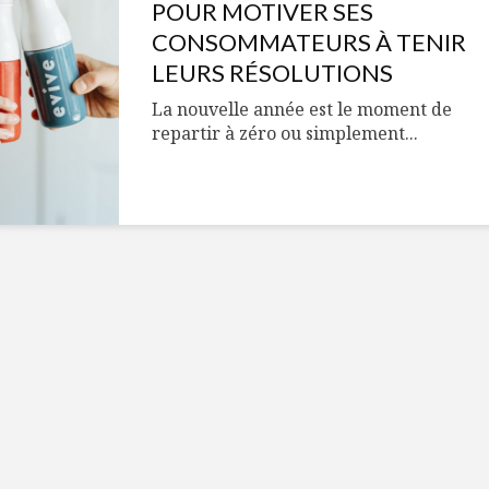
Cantons-de-l’Est
Le snack
POUR MOTIVER SES
s’invitent durant le
tendan
CONSOMMATEURS À TENIR
temps des Fêtes
LEURS RÉSOLUTIONS
Tout baigne dans
10 alime
La nouvelle année est le moment de
l’huile… de Caméline
vitamin
repartir à zéro ou simplement...
pour Chantal Van
à inclur
Winden
alimen