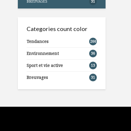
BREUVAGES
31
Categories count color
Tendances
266
Environnement
36
Sport et vie active
13
Breuvages
31