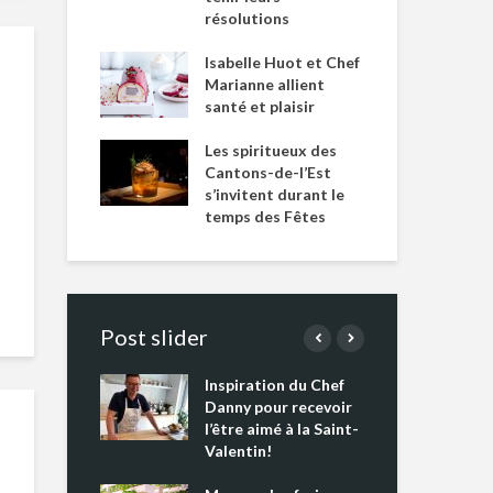
résolutions
Isabelle Huot et Chef
Marianne allient
santé et plaisir
Les spiritueux des
Cantons-de-l’Est
s’invitent durant le
temps des Fêtes
Post slider
Inspiration du Chef
Isa
s s’apprêtent
Danny pour recevoir
Mar
tout un
l’être aimé à la Saint-
san
 !
Valentin!
Les