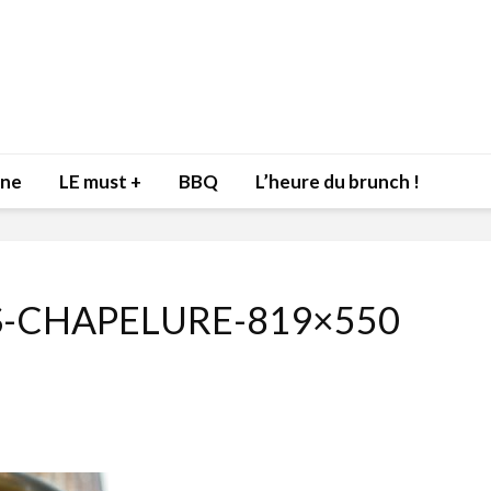
nne
LE must +
BBQ
L’heure du brunch !
-CHAPELURE-819×550
Inspiration du Chef
Isabelle
Danny pour recevoir
Mariann
l’être aimé à la Saint-
santé et
Valentin!
17 dé
4 février 2022
Les spir