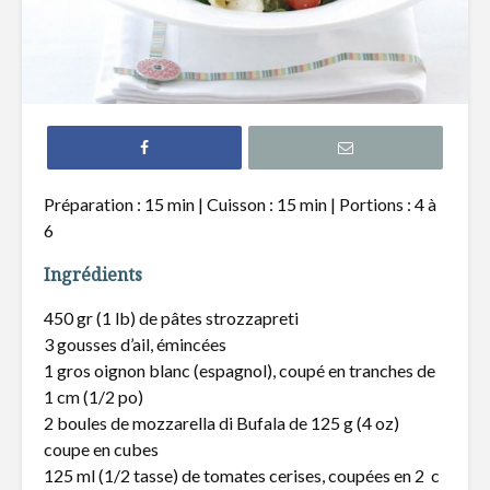
Filet de truite à
Hamburg
l’érable
revisité s
Tataki de thon
Pain naan
épicé et nouilles de
pizza, poi
riz
chèvre
Préparation : 15 min | Cuisson : 15 min | Portions : 4 à
6
Gnocchis au
Quiche a
canard effiloché
poireaux 
Ingrédients
fromage 
450 gr (1 lb) de pâtes strozzapreti
3 gousses d’ail, émincées
1 gros oignon blanc (espagnol), coupé en tranches de
1 cm (1/2 po)
2 boules de mozzarella di Bufala de 125 g (4 oz)
Pukka : Infusion de
Le Québe
coupe en cubes
bonheur
gourmand
125 ml (1/2 tasse) de tomates cerises, coupées en 2 c
Lolitta D