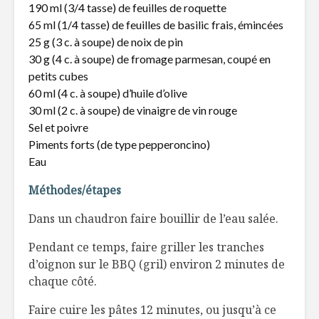
190 ml (3/4 tasse) de feuilles de roquette
65 ml (1/4 tasse) de feuilles de basilic frais, émincées
Bouchées de pain
Remplacer
de viande
pâtes
25 g (3 c. à soupe) de noix de pin
tradition
30 g (4 c. à soupe) de fromage parmesan, coupé en
petits cubes
Un gingembre
Un peu de
60 ml (4 c. à soupe) d’huile d’olive
maintenant
centre-vil
30 ml (2 c. à soupe) de vinaigre de vin rouge
québécois !
Sel et poivre
Piments forts (de type pepperoncino)
Eau
Méthodes/étapes
Dans un chaudron faire bouillir de l’eau salée.
Pendant ce temps, faire griller les tranches
d’oignon sur le BBQ (gril) environ 2 minutes de
chaque côté.
Faire cuire les pâtes 12 minutes, ou jusqu’à ce