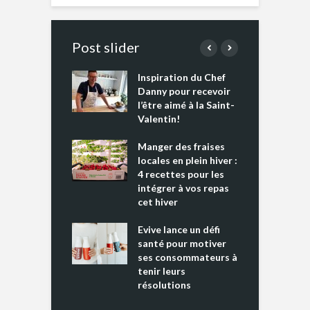
Post slider
Inspiration du Chef
I
es s’apprêtent
Danny pour recevoir
M
e tout un
l’être aimé à la Saint-
s
 » !
Valentin!
L
cking 2 : Une
Manger des fraises
C
nce mondiale
locales en plein hiver :
s
4 recettes pour les
t
intégrer à vos repas
ments riches en
cet hiver
T
ine D
l
ure dans votre
Evive lance un défi
p
ntation
santé pour motiver
ses consommateurs à
tenir leurs
résolutions