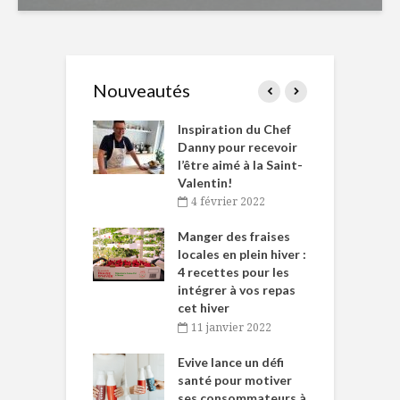
Nouveautés
le Huot et Chef
Inspiration du Chef
I
ne allient
Danny pour recevoir
M
et plaisir
l’être aimé à la Saint-
s
Valentin!
décembre 2021
4 février 2022
iritueux des
L
ns-de-l’Est
Manger des fraises
C
tent durant le
locales en plein hiver :
s
 des Fêtes
4 recettes pour les
t
intégrer à vos repas
novembre 2021
cet hiver
baigne dans
T
11 janvier 2022
e… de Caméline
l
Chantal Van
Evive lance un défi
p
en
santé pour motiver
ses consommateurs à
novembre 2021