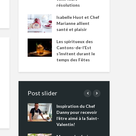
résolutions
Isabelle Huot et Chef
Marianne allient
santé et plaisir
Les spiritueux des
Cantons-de-l’Est
s’invitent durant le
temps des Fêtes
Post slider
Inspiration du Chef
Isa
s s’apprêtent
Danny pour recevoir
Mar
tout un
l’être aimé à la Saint-
san
 !
Valentin!
Les