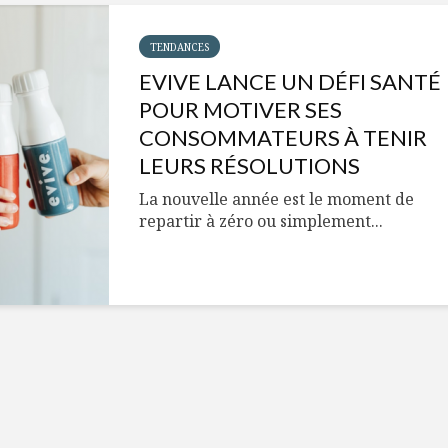
Cantons-de-l’Est
Le snack
s’invitent durant le
tendan
temps des Fêtes
TENDANCES
EVIVE LANCE UN DÉFI SANTÉ
Tout baigne dans
10 alime
l’huile… de Caméline
vitamin
POUR MOTIVER SES
pour Chantal Van
à inclur
CONSOMMATEURS À TENIR
Winden
alimen
LEURS RÉSOLUTIONS
La nouvelle année est le moment de
repartir à zéro ou simplement...