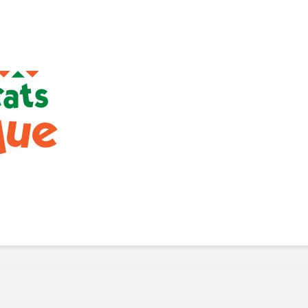
Manger des fraises
Cantons
locales en plein hiver :
s’invite
4 recettes pour les
temps d
intégrer à vos repas
25 no
cet hiver
Tout ba
11 janvier 2022
l’huile…
Evive lance un défi
pour Ch
santé pour motiver
Winde
ses consommateurs à
25 no
tenir leurs
résolutions
11 janvier 2022