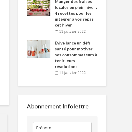
-de-l’Est
Manger des fraises
Can
nt durant le
locales en plein hiver :
s’i
es Fêtes
4 recettes pour les
te
intégrer à vos repas
vembre 2021
2
cet hiver
igne dans
Tou
11 janvier 2022
Brochettes de
Portobellos 
 de Caméline
l’h
saucisses et bacon
saucisse ita
antal Van
Evive lance un défi
pou
et aux épina
n
santé pour motiver
Wi
ses consommateurs à
vembre 2021
2
Étage de gâteau –
Risotto, pét
tenir leurs
3 façons
asperges et
résolutions
champignon
11 janvier 2022
Toujours
L’économie
disponibles en
circulaire : u
temps de crise
de nez au
gaspillage
alimentaire
Abonnement Infolettre