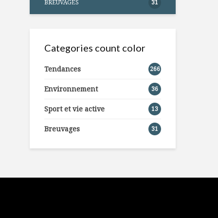
BREUVAGES
31
Categories count color
Tendances
266
Environnement
36
Sport et vie active
13
Breuvages
31