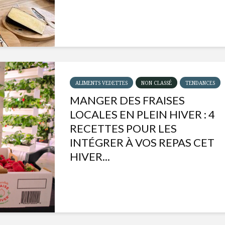
ALIMENTS VEDETTES
NON CLASSÉ
TENDANCES
MANGER DES FRAISES
LOCALES EN PLEIN HIVER : 4
RECETTES POUR LES
INTÉGRER À VOS REPAS CET
HIVER...
Isabelle Huot et Chef
Les
Marianne allient
insecte
santé et plaisir
à faire 
« buzz »
Les spiritueux des