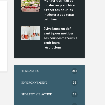
ing 2 : Une
Manger des fraises
Can
ce mondiale
locales en plein hiver :
s’i
4 recettes pour les
te
intégrer à vos repas
nts riches en
cet hiver
Tou
e D
l’h
e dans votre
Evive lance un défi
pou
tation
santé pour motiver
Wi
ses consommateurs à
tenir leurs
résolutions
TENDANCES
266
ENVIRONNEMENT
36
SPORT ET VIE ACTIVE
13