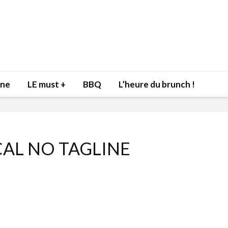
nne
LE must +
BBQ
L’heure du brunch !
AL NO TAGLINE
Inspiration du Chef
Isabelle
Danny pour recevoir
Mariann
l’être aimé à la Saint-
santé et
Valentin!
17 dé
4 février 2022
Les spir