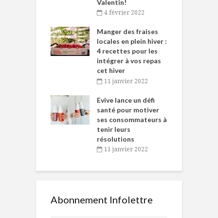
Valentin!
décembre 2021
4 février 2022
iritueux des
L
ns-de-l’Est
Manger des fraises
C
tent durant le
locales en plein hiver :
s
 des Fêtes
4 recettes pour les
t
intégrer à vos repas
novembre 2021
cet hiver
baigne dans
T
11 janvier 2022
e… de Caméline
l
Chantal Van
Evive lance un défi
p
en
santé pour motiver
ses consommateurs à
novembre 2021
tenir leurs
résolutions
11 janvier 2022
Abonnement Infolettre