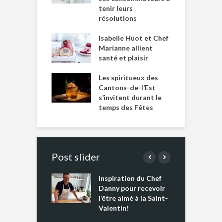
tenir leurs
résolutions
Isabelle Huot et Chef
Marianne allient
santé et plaisir
Les spiritueux des
Cantons-de-l’Est
s’invitent durant le
temps des Fêtes
Post slider
Inspiration du Chef
I
es s’apprêtent
Danny pour recevoir
M
e tout un
l’être aimé à la Saint-
s
 » !
Valentin!
L