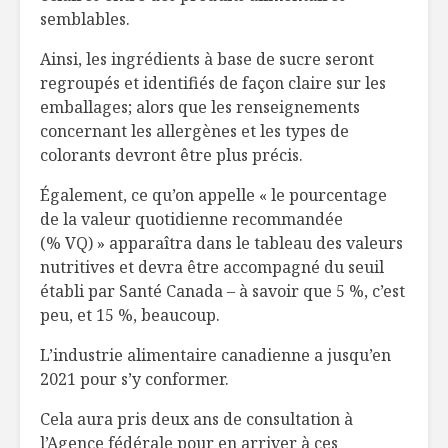
boulettes de dinde
vitamine 
semblables.
et porc
Ainsi, les ingrédients à base de sucre seront
5 astuces pour
Les légum
regroupés et identifiés de façon claire sur les
mieux manger
101 par G
emballages; alors que les renseignements
O’Glema
concernant les allergènes et les types de
colorants devront être plus précis.
La consécration du
L’harmoni
génie alimentaire
moutarde 
Également, ce qu’on appelle « le pourcentage
d’ici
de la valeur quotidienne recommandée
(% VQ) » apparaîtra dans le tableau des valeurs
nutritives et devra être accompagné du seuil
établi par Santé Canada – à savoir que 5 %, c’est
peu, et 15 %, beaucoup.
L’industrie alimentaire canadienne a jusqu’en
2021 pour s’y conformer.
Cela aura pris deux ans de consultation à
l’Agence fédérale pour en arriver à ces