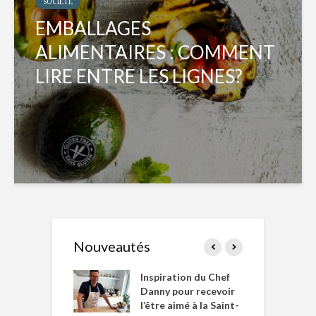
SOCIÉTÉ
EMBALLAGES
ALIMENTAIRES : COMMENT
LIRE ENTRE LES LIGNES?
Nouveautés
le Huot et Chef
Inspiration du Chef
I
ne allient
Danny pour recevoir
M
et plaisir
l’être aimé à la Saint-
s