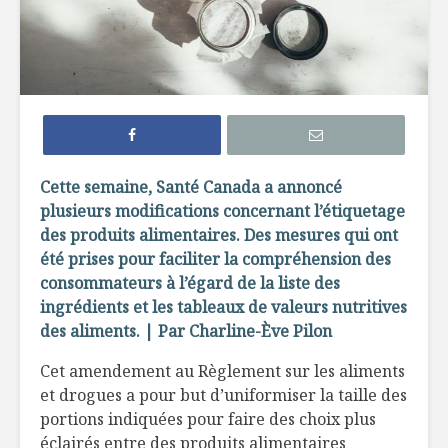
L’évolution
Le choc
alimentaire :
alimentai
du traditionnel à
67
l’industriel
Dix mythe
La découverte du
rappeler 
feu dans
votre pro
Cette semaine, Santé Canada a annoncé
l’évolution de la
visite à l’
plusieurs modifications concernant l’étiquetage
cuisine
des produits alimentaires. Des mesures qui ont
La nutri
Ces farines
: la révol
été prises pour faciliter la compréhension des
anciennes
nutrition
consommateurs à l’égard de la liste des
au goût du jour
ingrédients et les tableaux de valeurs nutritives
des aliments. | Par Charline-Ève Pilon
Cet amendement au Règlement sur les aliments
et drogues a pour but d’uniformiser la taille des
portions indiquées pour faire des choix plus
éclairés entre des produits alimentaires
Spaghettis aux
L’essentie