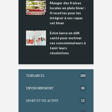
cking 2 : Une
Manger des fraises
C
nce mondiale
locales en plein hiver :
s
4 recettes pour les
t
intégrer à vos repas
ments riches en
cet hiver
T
ine D
l
ure dans votre
Evive lance un défi
p
ntation
santé pour motiver
ses consommateurs à
tenir leurs
résolutions
TENDANCES
266
ENVIRONNEMENT
36
SPORT ET VIE ACTIVE
13