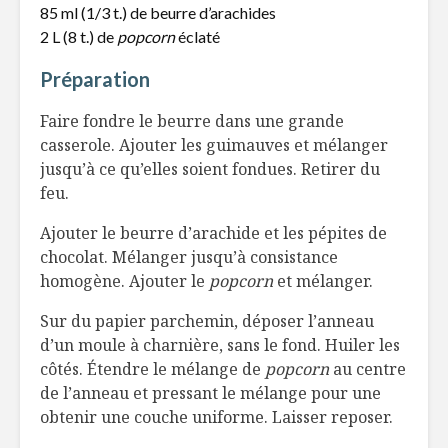
85 ml (1/3 t.) de beurre d’arachides
Le goût sucré de la
Cours de
2 L (8 t.) de
popcorn
bonne action
éclaté
mixologie
Préparation
Quand Kim
Quand ma
Crawford illumine
souffrir
Faire fondre le beurre dans une grande
votre repas
casserole. Ajouter les guimauves et mélanger
jusqu’à ce qu’elles soient fondues. Retirer du
5 femmes qui ont
Nouvelles
feu.
changé le visage de
déguster
l’alimentation
Ajouter le beurre d’arachide et les pépites de
chocolat. Mélanger jusqu’à consistance
homogène. Ajouter le
popcorn
et mélanger.
Sur du papier parchemin, déposer l’anneau
d’un moule à charnière, sans le fond. Huiler les
côtés. Étendre le mélange de
popcorn
au centre
de l’anneau et pressant le mélange pour une
obtenir une couche uniforme. Laisser reposer.