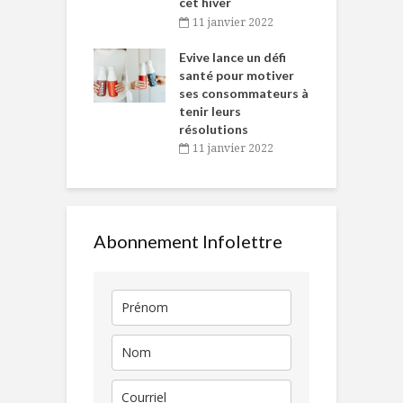
cet hiver
baigne dans
T
11 janvier 2022
e… de Caméline
l
Chantal Van
Evive lance un défi
p
en
santé pour motiver
ses consommateurs à
novembre 2021
tenir leurs
résolutions
11 janvier 2022
Abonnement Infolettre