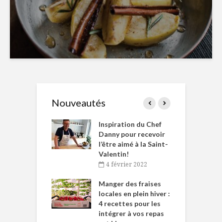
Nouveautés
le Huot et Chef
Inspiration du Chef
I
ne allient
Danny pour recevoir
M
et plaisir
l’être aimé à la Saint-
s
Valentin!
décembre 2021
4 février 2022
iritueux des
L
ns-de-l’Est
Manger des fraises
C
tent durant le
locales en plein hiver :
s
 des Fêtes
4 recettes pour les
t
intégrer à vos repas
novembre 2021