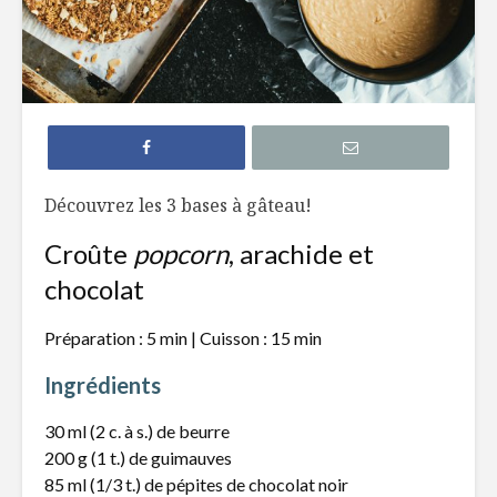
Gâteau à la
Pouding a
compote de
fruits
pomme
Biscuits à l’avoine,
Tiramisu 
graines de
fraises et
citrouille et
Limoncell
Découvrez les 3 bases à gâteau!
canneberges
Beignes a
Croûte
popcorn
, arachide et
Gâteau à la
patates 
chocolat
compote de
pommes et
garniture
Préparation : 5 min | Cuisson : 15 min
croustillante
Ingrédients
30 ml (2 c. à s.) de beurre
200 g (1 t.) de guimauves
85 ml (1/3 t.) de pépites de chocolat noir