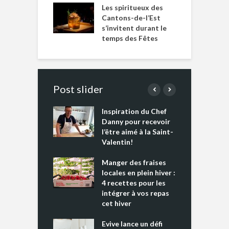
Les spiritueux des
Cantons-de-l’Est
s’invitent durant le
temps des Fêtes
Post slider
Inspiration du Chef
I
es s’apprêtent
Danny pour recevoir
M
e tout un
l’être aimé à la Saint-
s
 » !
Valentin!
L
cking 2 : Une
Manger des fraises
C
nce mondiale
locales en plein hiver :
s
4 recettes pour les
t
intégrer à vos repas
ments riches en
cet hiver
T
ine D
l
ure dans votre
Evive lance un défi
p