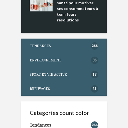
ntation
santé pour motiver
ses consommateurs à
tenir leurs
résolutions
TENDANCES
266
ENVIRONNEMENT
36
SPORT ET VIE ACTIVE
13
BREUVAGES
31
Categories count color
Tendances
266