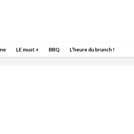
nne
LE must +
BBQ
L’heure du brunch !
Inspiration du Chef
Isabelle
Danny pour recevoir
Mariann
l’être aimé à la Saint-
santé et
Valentin!
17 dé
4 février 2022
Les spir