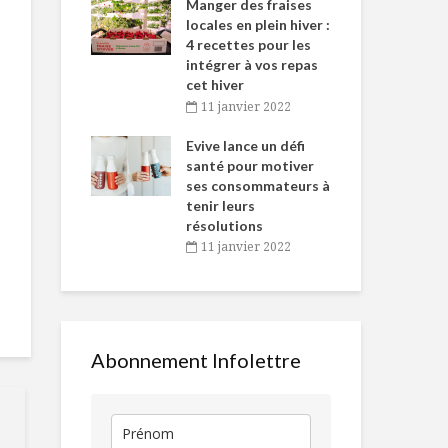
-de-l’Est
Manger des fraises
Can
nt durant le
locales en plein hiver :
s’i
es Fêtes
4 recettes pour les
te
intégrer à vos repas
vembre 2021
2
cet hiver
igne dans
Tou
11 janvier 2022
Comment faire son
La fête des p
 de Caméline
l’h
oeuf poché
du déjeuner 
antal Van
Evive lance un défi
pou
digestif
n
santé pour motiver
Wi
ses consommateurs à
vembre 2021
2
Crème brûlée au
Croquettes 
tenir leurs
fromage bleu et
pois chiches,
résolutions
salade de poire
au cari
11 janvier 2022
Les Olympiques du
L’industrie
vin
incomprise
Abonnement Infolettre