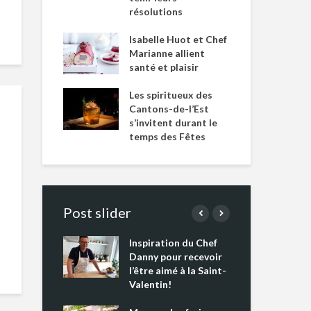
résolutions
Isabelle Huot et Chef
Marianne allient
santé et plaisir
Les spiritueux des
Cantons-de-l’Est
s’invitent durant le
temps des Fêtes
Post slider
Inspiration du Chef
Isa
s s’apprêtent
Danny pour recevoir
Mar
tout un
l’être aimé à la Saint-
san
 !
Valentin!
Les