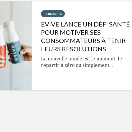
Cantons-de-l’Est
Le snack
s’invitent durant le
tendan
temps des Fêtes
TENDANCES
EVIVE LANCE UN DÉFI SANTÉ
Tout baigne dans
10 alime
l’huile… de Caméline
vitamin
POUR MOTIVER SES
pour Chantal Van
à inclur
CONSOMMATEURS À TENIR
Winden
alimen
LEURS RÉSOLUTIONS
La nouvelle année est le moment de
repartir à zéro ou simplement...