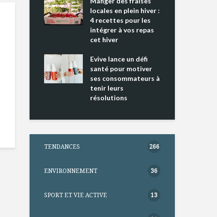
ing 2 : Une
Manger des fraises
Can
ce mondiale
locales en plein hiver :
s’i
4 recettes pour les
te
intégrer à vos repas
nts riches en
cet hiver
Tou
e D
l’h
e dans votre
Evive lance un défi
pou
tation
santé pour motiver
Wi
ses consommateurs à
tenir leurs
résolutions
TENDANCES
266
ENVIRONNEMENT
36
SPORT ET VIE ACTIVE
13