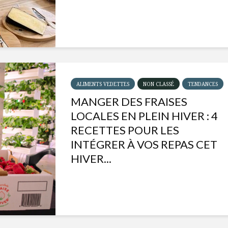
ALIMENTS VEDETTES
NON CLASSÉ
TENDANCES
MANGER DES FRAISES
LOCALES EN PLEIN HIVER : 4
RECETTES POUR LES
INTÉGRER À VOS REPAS CET
HIVER...
Isabelle Huot et Chef
Les
Marianne allient
insecte
santé et plaisir
à faire 
« buzz »
Les spiritueux des