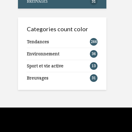
BREUVAGES
31
Categories count color
Tendances
266
Environnement
36
Sport et vie active
13
Breuvages
31