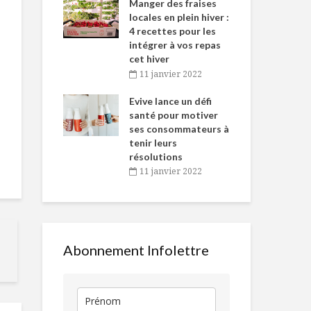
-de-l’Est
Manger des fraises
Can
nt durant le
locales en plein hiver :
s’i
es Fêtes
4 recettes pour les
te
intégrer à vos repas
vembre 2021
2
cet hiver
igne dans
Tou
11 janvier 2022
Cinq cadeaux
La pandémie
 de Caméline
l’h
gourmands à offrir
réveille l’ave
antal Van
Evive lance un défi
pou
petit-déjeun
n
santé pour motiver
Wi
Partie 1
ses consommateurs à
vembre 2021
2
La passe
tenir leurs
houblonnée !
Manger et m
résolutions
jeter
11 janvier 2022
Le paneer, ce
fabuleux fromage
Tataki de th
melon d’eau 
coeurs de pa
Abonnement Infolettre