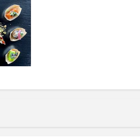
Manger des fraises
Cantons
locales en plein hiver :
s’invite
4 recettes pour les
temps d
intégrer à vos repas
25 no
cet hiver
Tout ba
11 janvier 2022
l’huile…
Evive lance un défi
pour Ch
santé pour motiver
Winde
ses consommateurs à
25 no
tenir leurs
résolutions
11 janvier 2022