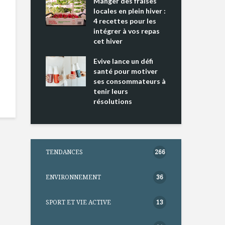
ing 2 : Une
Manger des fraises
Can
ce mondiale
locales en plein hiver :
s’i
4 recettes pour les
te
intégrer à vos repas
nts riches en
cet hiver
Tou
e D
l’h
e dans votre
Evive lance un défi
pou
tation
santé pour motiver
Wi
ses consommateurs à
tenir leurs
résolutions
TENDANCES
266
ENVIRONNEMENT
36
SPORT ET VIE ACTIVE
13