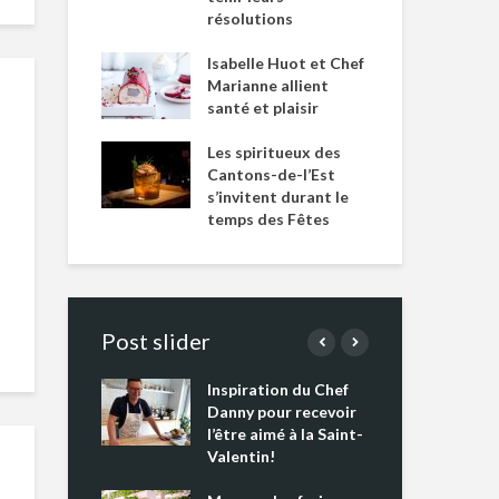
résolutions
Isabelle Huot et Chef
Marianne allient
santé et plaisir
Les spiritueux des
Cantons-de-l’Est
s’invitent durant le
temps des Fêtes
Post slider
Inspiration du Chef
Isa
s s’apprêtent
Danny pour recevoir
Mar
tout un
l’être aimé à la Saint-
san
 !
Valentin!
Les