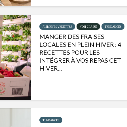
ALIMENTS VEDETTES
NON CLASSÉ
TENDANCES
MANGER DES FRAISES
LOCALES EN PLEIN HIVER : 4
RECETTES POUR LES
INTÉGRER À VOS REPAS CET
HIVER...
Isabelle Huot et Chef
Les
Marianne allient
insecte
santé et plaisir
à faire 
« buzz »
TENDANCES
Les spiritueux des