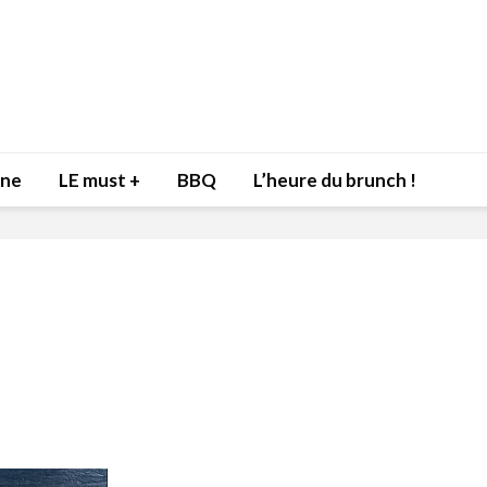
nne
LE must +
BBQ
L’heure du brunch !
Inspiration du Chef
Isabelle
Danny pour recevoir
Mariann
l’être aimé à la Saint-
santé et
Valentin!
17 dé
4 février 2022
Les spir