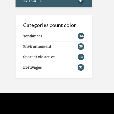
BREUVAGES
31
Categories count color
Tendances
266
Environnement
36
Sport et vie active
13
Breuvages
31