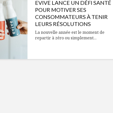
Cantons-de-l’Est
Le snack
EVIVE LANCE UN DÉFI SANTÉ
s’invitent durant le
tendan
POUR MOTIVER SES
temps des Fêtes
CONSOMMATEURS À TENIR
Tout baigne dans
10 alime
LEURS RÉSOLUTIONS
l’huile… de Caméline
vitamin
pour Chantal Van
à inclur
La nouvelle année est le moment de
Winden
alimen
repartir à zéro ou simplement...