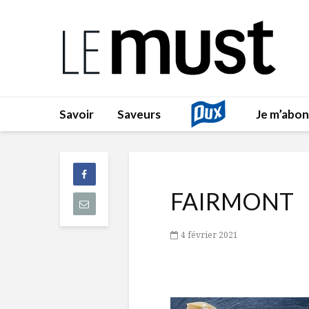
Savoir
Saveurs
Je m’abo
FAIRMONT
4 février 2021