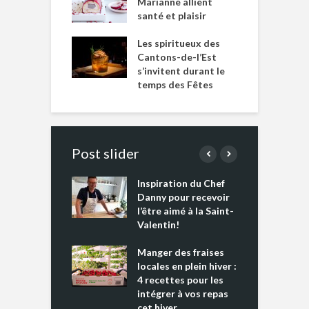
Marianne allient
santé et plaisir
Les spiritueux des
Cantons-de-l’Est
s’invitent durant le
temps des Fêtes
Post slider
Inspiration du Chef
I
es s’apprêtent
Danny pour recevoir
M
e tout un
l’être aimé à la Saint-
s
 » !
Valentin!
L
cking 2 : Une
Manger des fraises
C
nce mondiale
locales en plein hiver :
s
4 recettes pour les
t
intégrer à vos repas
ments riches en
cet hiver
T