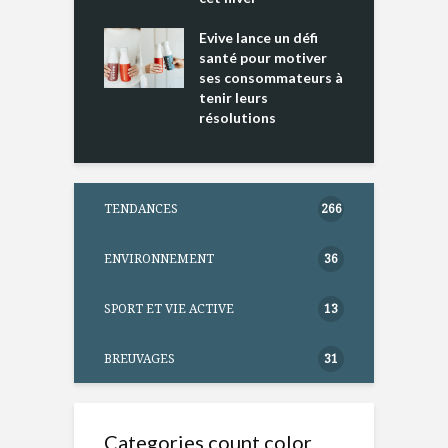
ine D
l
ure dans votre
Evive lance un défi
p
ntation
santé pour motiver
ses consommateurs à
tenir leurs
résolutions
TENDANCES
266
ENVIRONNEMENT
36
SPORT ET VIE ACTIVE
13
BREUVAGES
31
Categories count color