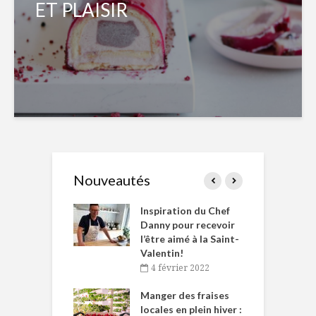
ET PLAISIR
Nouveautés
le Huot et Chef
Inspiration du Chef
I
ne allient
Danny pour recevoir
M
et plaisir
l’être aimé à la Saint-
s
Valentin!
décembre 2021
4 février 2022
iritueux des
L
ns-de-l’Est
Manger des fraises
C
tent durant le
locales en plein hiver :
s