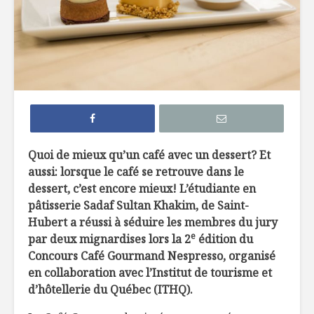
7 façons de
6 tendan
remplacer le pain
dans not
dans nos
assiette 
hamburgers
La crème 
TOP 10 des
menthe, c
meilleures
pour les 
microbrasseries au
Québec à
Belles ini
Quoi de mieux qu’un café avec un dessert? Et
découvrir !
d’ici
aussi: lorsque le café se retrouve dans le
dessert, c’est encore mieux! L’étudiante en
Osez les flambés !
pâtisserie Sadaf Sultan Khakim, de Saint-
Hubert a réussi à séduire les membres du jury
e
par deux mignardises
lors la 2
édition du
Concours Café Gourmand Nespresso, organisé
en collaboration avec l’Institut de tourisme et
d’hôtellerie du Québec (ITHQ).