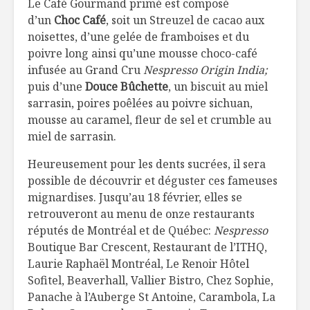
Le Café Gourmand primé est composé
Les stats du Club
Potage d
d’un
Choc Café
, soit un Streuzel de cacao aux
DUX
fleur et p
noisettes, d’une gelée de framboises et du
chiches
poivre long ainsi qu’une mousse choco-café
Agneau épicé aux
Les antio
infusée au Grand Cru
Nespresso Origin India;
pommes
l’envers d
puis d’une
Douce Bûchette
, un biscuit au miel
sarrasin, poires poêlées au poivre sichuan,
mousse au caramel, fleur de sel et crumble au
LE CURCUMA, de la
On aime 
miel de sarrasin.
couleur dans
producte
l’assiette!
Heureusement pour les dents sucrées, il sera
possible de découvrir et déguster ces fameuses
mignardises. Jusqu’au 18 février, elles se
retrouveront au menu de onze restaurants
réputés de Montréal et de Québec:
Nespresso
Boutique Bar Crescent, Restaurant de l’ITHQ,
Laurie Raphaël Montréal, Le Renoir Hôtel
Sofitel, Beaverhall, Vallier Bistro, Chez Sophie,
Panache à l’Auberge St Antoine, Carambola, La