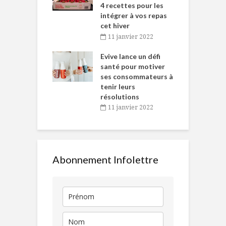
 des Fêtes
4 recettes pour les
t
intégrer à vos repas
novembre 2021
cet hiver
baigne dans
T
11 janvier 2022
e… de Caméline
l
Chantal Van
Evive lance un défi
p
en
santé pour motiver
ses consommateurs à
novembre 2021
tenir leurs
résolutions
11 janvier 2022
Abonnement Infolettre