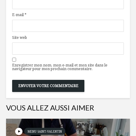
coup c’est
plaisirs d
agréable!
dans le d
E-mail
*
américain
Le coronavirus
accélère
Je craque
l’importance de
toi… ma n
Site web
l’emballage chez
coco
les
consommateurs
Destinat
revampée
Enregistrer mon nom, mon e-mail et mon site dans le
Bouchées de
Terminal!
navigateur pour mon prochain commentaire.
tartelettes au
chèvre
VOUS ALLEZ AUSSI AIMER
MENU SAINT-VALENTIN