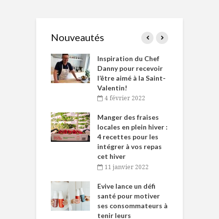
Nouveautés
le Huot et Chef
Inspiration du Chef
I
ne allient
Danny pour recevoir
M
et plaisir
l’être aimé à la Saint-
s
Valentin!
décembre 2021
4 février 2022
iritueux des
L
ns-de-l’Est
Manger des fraises
C
tent durant le
locales en plein hiver :
s
 des Fêtes
4 recettes pour les
t
intégrer à vos repas
novembre 2021
cet hiver
baigne dans
T
11 janvier 2022
e… de Caméline
l
Chantal Van
Evive lance un défi
p
en
santé pour motiver
ses consommateurs à
novembre 2021
tenir leurs