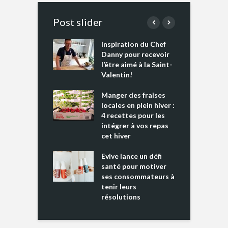
Post slider
Inspiration du Chef
I
es s’apprêtent
Danny pour recevoir
M
e tout un
l’être aimé à la Saint-
s
 » !
Valentin!
L
cking 2 : Une
Manger des fraises
C
nce mondiale
locales en plein hiver :
s
4 recettes pour les
t
intégrer à vos repas
ments riches en
cet hiver
T
ine D
l
ure dans votre
Evive lance un défi
p
ntation
santé pour motiver
ses consommateurs à
tenir leurs
résolutions