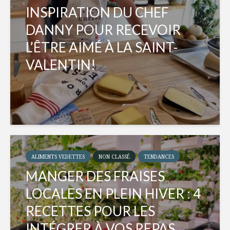
INSPIRATION DU CHEF
DANNY POUR RECEVOIR
L’ÊTRE AIMÉ À LA SAINT-
VALENTIN!
ALIMENTS VEDETTES
NON CLASSÉ
TENDANCES
MANGER DES FRAISES
LOCALES EN PLEIN HIVER : 4
RECETTES POUR LES
INTÉGRER À VOS REPAS...