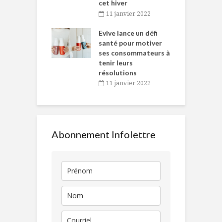
cet hiver
baigne dans
T
11 janvier 2022
e… de Caméline
l
Chantal Van
Evive lance un défi
p
en
santé pour motiver
ses consommateurs à
novembre 2021
tenir leurs
résolutions
11 janvier 2022
Abonnement Infolettre