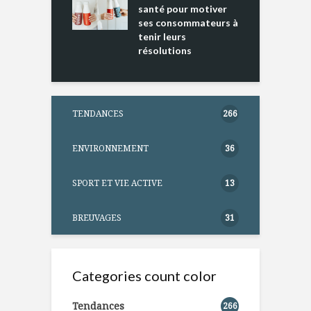
ntation
santé pour motiver
ses consommateurs à
tenir leurs
résolutions
TENDANCES
266
ENVIRONNEMENT
36
SPORT ET VIE ACTIVE
13
BREUVAGES
31
Categories count color
Tendances
266