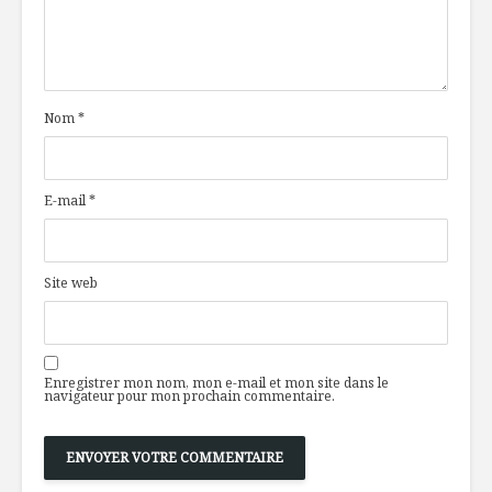
aux endives
banane
braisées et poires
Toujours
Mini burg
disponibles en
porc effil
Nom
*
temps de crise
baba gan
Plaque-repas aux
Les mochis
oeufs
impérial 
E-mail
*
assiettes
Site web
Enregistrer mon nom, mon e-mail et mon site dans le
navigateur pour mon prochain commentaire.