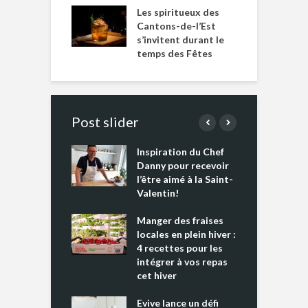
Les spiritueux des
Cantons-de-l’Est
s’invitent durant le
temps des Fêtes
Post slider
Inspiration du Chef
I
es s’apprêtent
Danny pour recevoir
M
e tout un
l’être aimé à la Saint-
s
 » !
Valentin!
L
cking 2 : Une
Manger des fraises
C
nce mondiale
locales en plein hiver :
s
4 recettes pour les
t
intégrer à vos repas
ments riches en
cet hiver
T
ine D
l
ure dans votre
Evive lance un défi
p