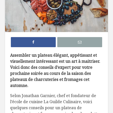
7 façons de
6 tendan
remplacer le pain
dans not
dans nos
assiette 
hamburgers
La crème 
TOP 10 des
menthe, c
meilleures
pour les 
microbrasseries au
Québec à
Belles ini
Assembler un plateau élégant, appétissant et
découvrir !
d’ici
visuellement intéressant est un art à maitriser.
Voici donc des conseils d’expert pour votre
Osez les flambés !
prochaine soirée au cours de la saison des
plateaux de charcuteries et fromages cet
automne.
Selon Jonathan Garnier, chef et fondateur de
l’école de cuisine La Guilde Culinaire, voici
quelques conseils pour un plateau de