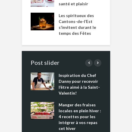
santé et plaisir
Les spiritueux des
Cantons-de-l’Est
s’invitent durant le
temps des Fêtes
Post slider
Inspiration du Chef
I
es s’apprêtent
Danny pour recevoir
M
e tout un
l’être aimé à la Saint-
s
 » !
Valentin!
L
cking 2 : Une
Manger des fraises
C
nce mondiale
locales en plein hiver :
s
4 recettes pour les
t
intégrer à vos repas
ments riches en
cet hiver
T