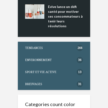
ine D
l
ure dans votre
Evive lance un défi
p
ntation
santé pour motiver
ses consommateurs à
tenir leurs
résolutions
TENDANCES
266
ENVIRONNEMENT
36
SPORT ET VIE ACTIVE
13
BREUVAGES
31
Categories count color