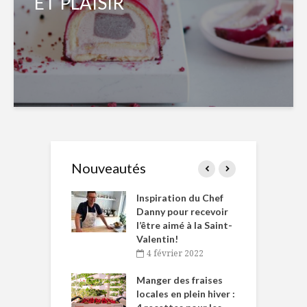
ET PLAISIR
Nouveautés
le Huot et Chef
Inspiration du Chef
I
ne allient
Danny pour recevoir
M
et plaisir
l’être aimé à la Saint-
s
Valentin!
décembre 2021
4 février 2022
iritueux des
L
ns-de-l’Est
Manger des fraises
C
tent durant le
locales en plein hiver :
s