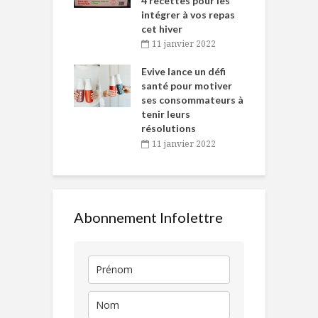
 des Fêtes
4 recettes pour les
t
intégrer à vos repas
novembre 2021
cet hiver
baigne dans
T
11 janvier 2022
e… de Caméline
l
Chantal Van
Evive lance un défi
p
en
santé pour motiver
ses consommateurs à
novembre 2021
tenir leurs
résolutions
11 janvier 2022
Abonnement Infolettre