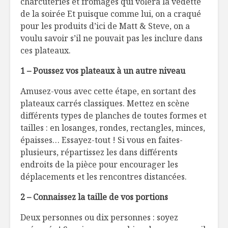
charcuteries et fromages qui volera la vedette
Changer ses
Pâtes de 
de la soirée Et puisque comme lui, on a craqué
habitudes un poids
inspirati
pour les produits d’ici de Matt & Steve, on a
à la fois
carbonar
voulu savoir s’il ne pouvait pas les inclure dans
25 façons de faire
Le steak 
ces plateaux.
aimer fruits et
selon Ste
légumes
Faita
1 – Poussez vos plateaux à un autre niveau
Pensez global,
L’huile d’ol
Amusez-vous avec cette étape, en sortant des
pensez
en boutei
plateaux carrés classiques. Mettez en scène
développement
différents types de planches de toutes formes et
durable !
tailles : en losanges, rondes, rectangles, minces,
épaisses… Essayez-tout ! Si vous en faites-
plusieurs, répartissez les dans différents
endroits de la pièce pour encourager les
déplacements et les rencontres distancées.
2 – Connaissez la taille de vos portions
Deux personnes ou dix personnes : soyez