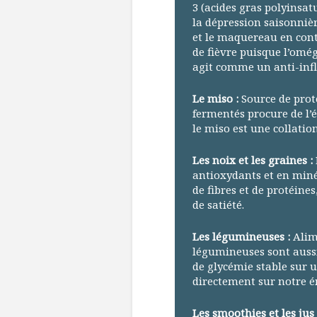
3 (acides gras polyinsat
la dépression saisonnièr
et le maquereau en cont
de fièvre puisque l’omé
agit comme un anti-inf
Le miso :
Source de proté
fermentés procure de l’é
le miso est une collatio
Les noix et les graines :
antioxydants et en miné
de fibres et de protéines
de satiété.
Les légumineuses :
Alim
légumineuses sont aussi
de glycémie stable sur u
directement sur notre é
Les smoothies et les jus