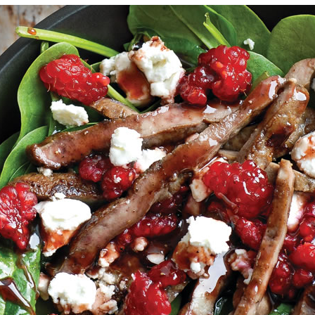
Manger des fraises
Cantons
locales en plein hiver :
s’invite
4 recettes pour les
temps d
intégrer à vos repas
25 no
cet hiver
Tout ba
11 janvier 2022
l’huile…
Evive lance un défi
pour Ch
santé pour motiver
Winde
ses consommateurs à
25 no
tenir leurs
résolutions
11 janvier 2022