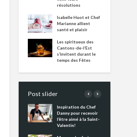
résolutions
Isabelle Huot et Chef
Marianne allient
santé et plaisir
Les spiritueux des
Cantons-de-l’Est
s’invitent durant le
temps des Fêtes
Post slider
Inspiration du Chef
Isa
s s’apprêtent
Danny pour recevoir
Mar
tout un
l’être aimé à la Saint-
san
 !
Valentin!
Les