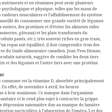
Cantons-de-l’Est
Le snack
n nutriments et en vitamines peut avoir plusieurs
s’invitent durant le
tendan
 psychologique et physique, telles que les maux de
temps des Fêtes
es raideurs musculaires et l’affaiblissement du système
conseillé de consommer une grande variété de légumes
Tout baigne dans
10 alime
l’huile… de Caméline
vitamin
s entiers, des protéines et d’éviter les aliments vides
pour Chantal Van
à inclur
noiseries, gâteaux) et les plats transformés du
Winden
alimen
oduits panés, etc.), très souvent riches en gras trans,
’un repas soit équilibré, il doit comprendre trois des
es du Guide alimentaire canadien. Jean-Yves Dionne,
roduits naturels, suggère de combler les deux tiers
its et des légumes et l’autre tiers avec une protéine.
nt
lus commune est la vitamine D, absorbée principalement
. En effet, de novembre à avril, les heures
 pas à leur maximum. Ce manque dans l’organisme
nitaire et le rend plus sujet à contracter la grippe.
ne dépression saisonnière due au manque de lumière
ention particulière à l’absorption de l’oméga-3 et des