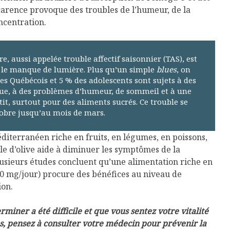
carence provoque des troubles de l’humeur, de la
ncentration.
e, aussi appelée trouble affectif saisonnier (TAS), est
 le manque de lumière. Plus qu’un simple
blues
, on
es Québécois et 5 % des adolescents sont sujets à des
que, à des problèmes d’humeur, de sommeil et à une
t, surtout pour des aliments sucrés. Ce trouble se
obre jusqu’au mois de mars.
iterranéen riche en fruits, en légumes, en poissons,
ile d’olive aide à diminuer les symptômes de la
lusieurs études concluent qu’une alimentation riche en
0 mg/jour) procure des bénéfices au niveau de
ion.
erminer a été difficile et que vous sentez votre vitalité
s, pensez à consulter votre médecin pour prévenir la