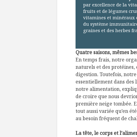
par excellence de la vi
fruits et de légumes crus
vitamines et minéraux 
du système immunitaire.
graines et des herbes fr
Quatre saisons, mêmes be
En temps frais, notre orga
naturels et des protéines, 
digestion. Toutefois, notr
essentiellement dans des l
notre alimentation, expliq
de croire que nous devrio
première neige tombée. En 
tout aussi variée qu’en ét
au besoin fréquent de cha
La tête, le corps et l’alime