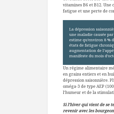
vitamines B6 et B12. Une 
fatigue et une perte de co
La dépression saisonnièr
une maladie causée par
estime qu’environ 8 % d
états de fatigue chroni
augmentation de l’appéti
manifeste du mois d’oct
Un régime alimentaire méd
en grains entiers et en hu
dépression saisonnière. P
oméga-3 de type AEP (100
l’humeur et de la stimulat
Si l’hiver qui vient de se t
revenir avec les bourgeon