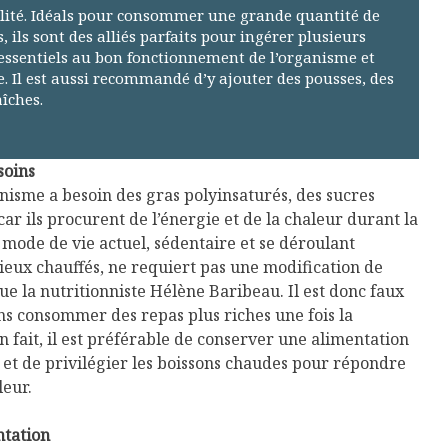
talité. Idéals pour consommer une grande quantité de
, ils sont des alliés parfaits pour ingérer plusieurs
essentiels au bon fonctionnement de l’organisme et
 Il est aussi recommandé d’y ajouter des pousses, des
aîches.
soins
nisme a besoin des gras polyinsaturés, des sucres
car ils procurent de l’énergie et de la chaleur durant la
e mode de vie actuel, sédentaire et se déroulant
ieux chauffés, ne requiert pas une modification de
ue la nutritionniste Hélène Baribeau. Il est donc faux
ns consommer des repas plus riches une fois la
fait, il est préférable de conserver une alimentation
Isabelle Huot et Chef
Les
é et de privilégier les boissons chaudes pour répondre
Marianne allient
insecte
leur.
santé et plaisir
à faire 
« buzz »
Les spiritueux des
ntation