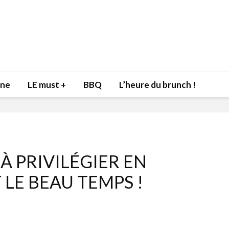
nne
LE must +
BBQ
L’heure du brunch !
À PRIVILÉGIER EN
Inspiration du Chef
Isabelle
LE BEAU TEMPS !
Danny pour recevoir
Mariann
l’être aimé à la Saint-
santé et
Valentin!
17 dé
4 février 2022
Les spir