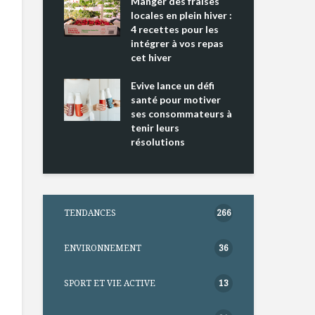
ing 2 : Une
Manger des fraises
Can
ce mondiale
locales en plein hiver :
s’i
4 recettes pour les
te
intégrer à vos repas
nts riches en
cet hiver
Tou
e D
l’h
e dans votre
Evive lance un défi
pou
tation
santé pour motiver
Wi
ses consommateurs à
tenir leurs
résolutions
TENDANCES
266
ENVIRONNEMENT
36
SPORT ET VIE ACTIVE
13