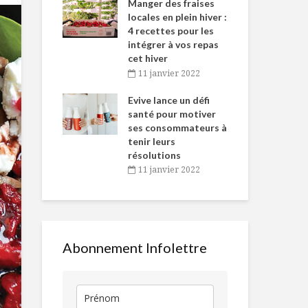
-de-l’Est
Manger des fraises
Can
nt durant le
locales en plein hiver :
s’i
es Fêtes
4 recettes pour les
te
intégrer à vos repas
vembre 2021
2
Gâteau à la
Comment fai
cet hiver
polenta, citron et
propres lég
igne dans
Tou
11 janvier 2022
huile d’olive
marinés
 de Caméline
l’h
antal Van
Evive lance un défi
pou
10 tendances en
Cari végétar
n
santé pour motiver
Wi
réponse aux
chou-fleur e
ses consommateurs à
vembre 2021
2
besoins du
patates dou
tenir leurs
consommateur
résolutions
Crumble aux
11 janvier 2022
Sauter sur le
bleuets
grillon
Abonnement Infolettre