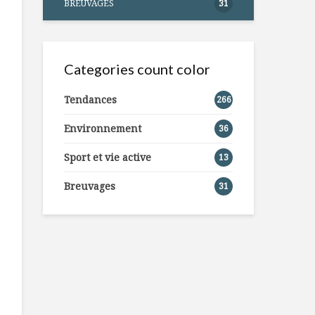
BREUVAGES
31
Categories count color
Tendances
266
Environnement
36
Sport et vie active
13
Breuvages
31