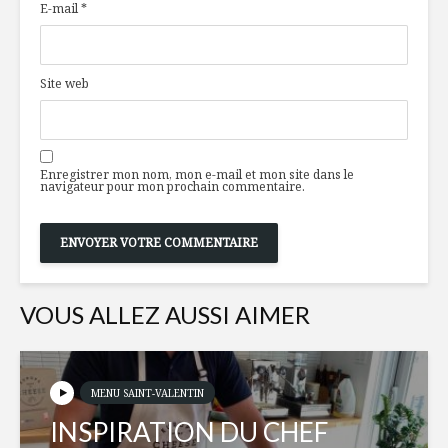
E-mail
*
porc à la
pandémie
provençale
COVID -1
accéléré l
Morue salsa fresca
livraison
Site web
sur casserole de
autonome
fèves noires
produits 
– Partie 2
10 aliments
robots et
Enregistrer mon nom, mon e-mail et mon site dans le
riches en
limites
navigateur pour mon prochain commentaire.
vitamine D
à inclure dans votre
Cailles co
alimentation
sauce aux
canneber
Cocotte 
VOUS ALLEZ AUSSI AIMER
aux cham
et kale
MENU SAINT-VALENTIN
INSPIRATION DU CHEF