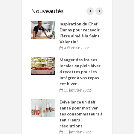
Nouveautés
le Huot et Chef
Inspiration du Chef
I
ne allient
Danny pour recevoir
M
et plaisir
l’être aimé à la Saint-
s
Valentin!
décembre 2021
4 février 2022
iritueux des
L
ns-de-l’Est
Manger des fraises
C
tent durant le
locales en plein hiver :
s
 des Fêtes
4 recettes pour les
t
intégrer à vos repas
novembre 2021
cet hiver
baigne dans
T
11 janvier 2022
e… de Caméline
l
Chantal Van
Evive lance un défi
p
en
santé pour motiver
ses consommateurs à
novembre 2021
tenir leurs
résolutions
11 janvier 2022