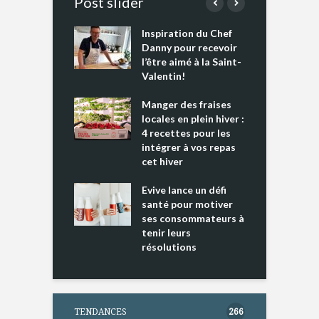
Post slider
Inspiration du Chef
I
es s’apprêtent
Danny pour recevoir
M
e tout un
l’être aimé à la Saint-
s
 » !
Valentin!
L
cking 2 : Une
Manger des fraises
C
nce mondiale
locales en plein hiver :
s
4 recettes pour les
t
intégrer à vos repas
ments riches en
cet hiver
T
ine D
l
ure dans votre
Evive lance un défi
p
ntation
santé pour motiver
ses consommateurs à
tenir leurs
résolutions
TENDANCES
266