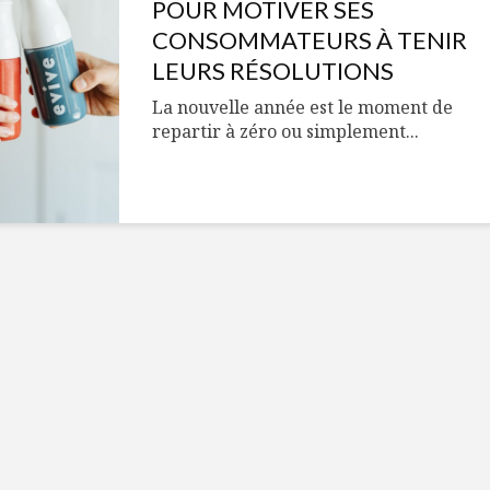
Cantons-de-l’Est
Le snack
POUR MOTIVER SES
s’invitent durant le
tendan
CONSOMMATEURS À TENIR
temps des Fêtes
LEURS RÉSOLUTIONS
Tout baigne dans
10 alime
La nouvelle année est le moment de
l’huile… de Caméline
vitamin
repartir à zéro ou simplement...
pour Chantal Van
à inclur
Winden
alimen