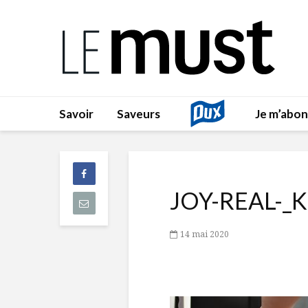
Savoir
Saveurs
Je m’abo
JOY-REAL-
14 mai 2020