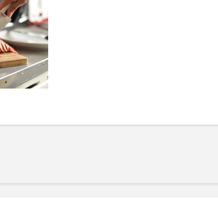
Manger des fraises
Cantons
locales en plein hiver :
s’invite
4 recettes pour les
temps d
intégrer à vos repas
25 no
cet hiver
Tout ba
11 janvier 2022
l’huile…
Evive lance un défi
pour Ch
santé pour motiver
Winde
ses consommateurs à
25 no
tenir leurs
résolutions
11 janvier 2022