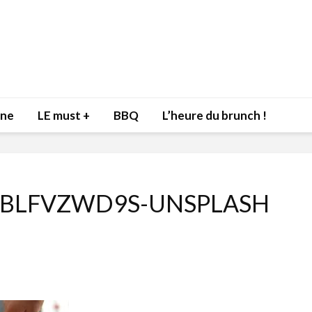
nne
LE must +
BBQ
L’heure du brunch !
_KBLFVZWD9S-UNSPLASH
Inspiration du Chef
Isabelle
Danny pour recevoir
Mariann
l’être aimé à la Saint-
santé et
Valentin!
17 dé
4 février 2022
Les spir