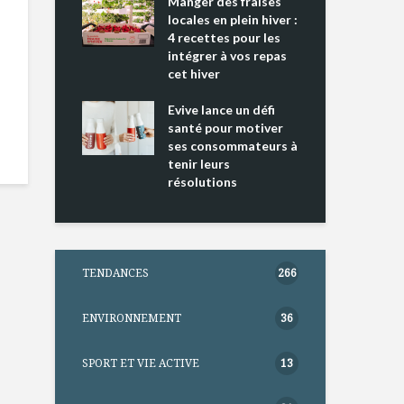
ing 2 : Une
Manger des fraises
Can
ce mondiale
locales en plein hiver :
s’i
4 recettes pour les
te
intégrer à vos repas
nts riches en
cet hiver
Tou
e D
l’h
e dans votre
Evive lance un défi
pou
tation
santé pour motiver
Wi
ses consommateurs à
tenir leurs
résolutions
TENDANCES
266
ENVIRONNEMENT
36
SPORT ET VIE ACTIVE
13