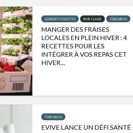
ALIMENTS VEDETTES
NON CLASSÉ
TENDANCES
MANGER DES FRAISES
LOCALES EN PLEIN HIVER : 4
RECETTES POUR LES
INTÉGRER À VOS REPAS CET
HIVER...
Isabelle Huot et Chef
Les
Marianne allient
insecte
santé et plaisir
à faire 
TENDANCES
« buzz »
EVIVE LANCE UN DÉFI SANTÉ
Les spiritueux des