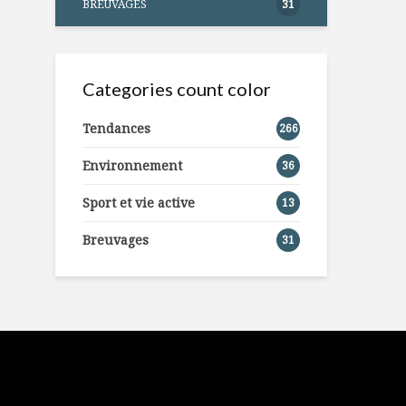
BREUVAGES
31
Categories count color
Tendances
266
Environnement
36
Sport et vie active
13
Breuvages
31