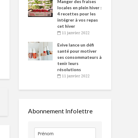
-de-l’Est
Manger des fraises
Can
nt durant le
locales en plein hiver :
s’i
es Fêtes
4 recettes pour les
te
intégrer à vos repas
vembre 2021
2
cet hiver
igne dans
Tou
11 janvier 2022
Salade inspirée des
Salade aux c
 de Caméline
l’h
nachos
orange et
antal Van
Evive lance un défi
pou
pamplemous
n
santé pour motiver
Wi
ses consommateurs à
vembre 2021
2
Découvertes
Gâteau à la 
tenir leurs
automnales
aux amande
résolutions
11 janvier 2022
Pommes desserts
ROMAINE GR
HUMMUS E
OIGNONS
COCKTAIL
MARINÉS
Abonnement Infolettre