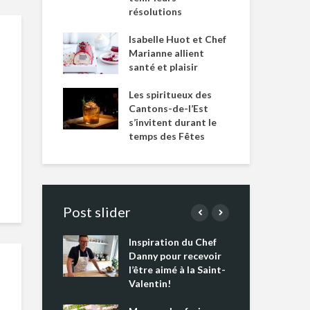
résolutions
Isabelle Huot et Chef
Marianne allient
santé et plaisir
Les spiritueux des
Cantons-de-l’Est
s’invitent durant le
temps des Fêtes
Post slider
Inspiration du Chef
Isa
s s’apprêtent
Danny pour recevoir
Mar
tout un
l’être aimé à la Saint-
san
 !
Valentin!
Les