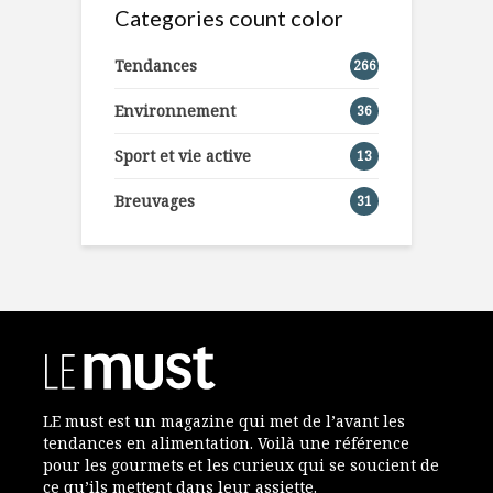
Categories count color
Tendances
266
Environnement
36
Sport et vie active
13
Breuvages
31
LE must est un magazine qui met de l’avant les
tendances en alimentation. Voilà une référence
pour les gourmets et les curieux qui se soucient de
ce qu’ils mettent dans leur assiette.