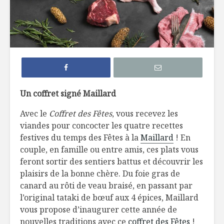
5 terrasses au
10 nouve
bord de l’eau à
produits 
découvrir !
dans une 
près de c
Le Réduit de Léo :
une liqueur de gin
5 vins par
pour souligner le
les repas 
Un coffret signé Maillard
temps des sucres
barbecue
Avec le
Coffret des Fêtes
, vous recevez les
Cucamelon : des
Des smoo
viandes pour concocter les quatre recettes
petites pastèques
cube!
festives du temps des Fêtes à la
Maillard
! En
!
couple, en famille ou entre amis, ces plats vous
feront sortir des sentiers battus et découvrir les
plaisirs de la bonne chère. Du foie gras de
canard au rôti de veau braisé, en passant par
l’original tataki de bœuf aux 4 épices, Maillard
vous propose d’inaugurer cette année de
Calmars frits à la
Je craque
nouvelles traditions avec ce
coffret des Fêtes
!
fleur de sel et au
toi… ma n