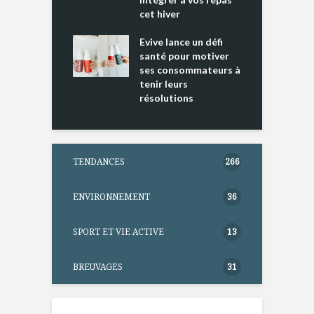
ments riches en
cet hiver
T
ine D
l
ure dans votre
Evive lance un défi
p
ntation
santé pour motiver
ses consommateurs à
tenir leurs
résolutions
TENDANCES
266
ENVIRONNEMENT
36
SPORT ET VIE ACTIVE
13
BREUVAGES
31