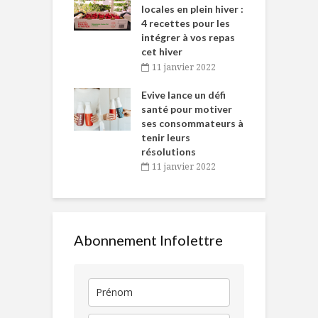
tent durant le
locales en plein hiver :
s
 des Fêtes
4 recettes pour les
t
intégrer à vos repas
novembre 2021
cet hiver
baigne dans
T
11 janvier 2022
e… de Caméline
l
Chantal Van
Evive lance un défi
p
en
santé pour motiver
ses consommateurs à
novembre 2021
tenir leurs
résolutions
11 janvier 2022
Abonnement Infolettre