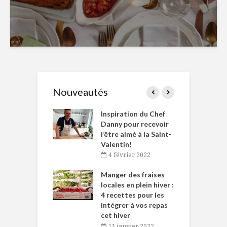
Nouveautés
le Huot et Chef
Inspiration du Chef
I
ne allient
Danny pour recevoir
M
et plaisir
l’être aimé à la Saint-
s
Valentin!
décembre 2021
4 février 2022
iritueux des
L
ns-de-l’Est
Manger des fraises
C
tent durant le
locales en plein hiver :
s
 des Fêtes
4 recettes pour les
t
intégrer à vos repas
novembre 2021
cet hiver
baigne dans
T
11 janvier 2022