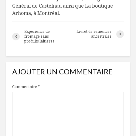
séchés?
Général de Castelnau ainsi que La boutique
Arhoma, à Montréal.
À l’épicerie avec
Casser du
une nutritionniste
sur le dos
l’asparta
Expérience de
Livret de semences
fromage sans
ancestrales
Saumon sur lit de
Ratatouil
produits laitiers !
légumes croquants
l’année
AJOUTER UN COMMENTAIRE
Commentaire
*