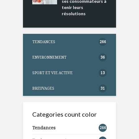
ses consommateurs à
tenir leurs
résolutions
TENDANCES
266
ENVIRONNEMENT
36
SPORT ET VIE ACTIVE
13
BREUVAGES
31
Categories count color
Tendances
266