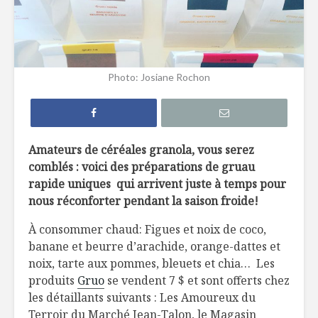
5 terrasses au
10 nouve
bord de l’eau à
produits 
découvrir !
dans une 
Photo: Josiane Rochon
près de c
Le Réduit de Léo :
une liqueur de gin
5 vins par
pour souligner le
les repas 
temps des sucres
barbecue
Amateurs de céréales granola, vous serez
comblés : voici des préparations de gruau
Cucamelon : des
Des smoo
petites pastèques
cube!
rapide uniques qui arrivent juste à temps pour
!
nous réconforter pendant la saison froide!
À consommer chaud: Figues et noix de coco,
banane et beurre d’arachide, orange-dattes et
noix, tarte aux pommes, bleuets et chia… Les
produits
Gruo
se vendent 7 $ et sont offerts chez
les détaillants suivants : Les Amoureux du
L’oignon, sans
Que faut-i
Terroir du Marché Jean-Talon, le Magasin
pleurer
sur les fr