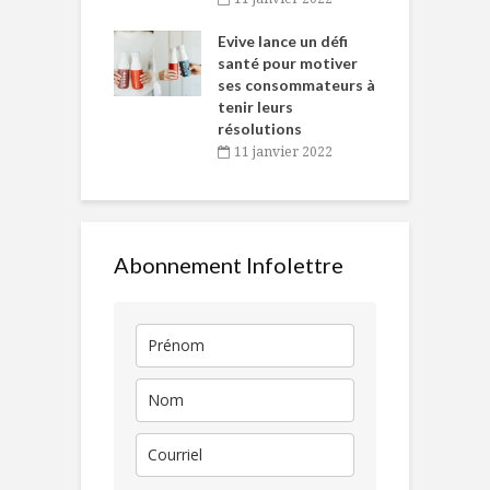
e… de Caméline
l
Chantal Van
Evive lance un défi
p
en
santé pour motiver
ses consommateurs à
novembre 2021
tenir leurs
résolutions
11 janvier 2022
Abonnement Infolettre