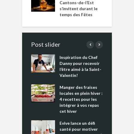
Cantons-de-l’Est
s’invitent durant le
temps des Fêtes
Post slider
Inspiration du Chef
I
es s’apprêtent
Danny pour recevoir
M
e tout un
l’être aimé à la Saint-
s
 » !
Valentin!
L
cking 2 : Une
Manger des fraises
C
nce mondiale
locales en plein hiver :
s
4 recettes pour les
t
intégrer à vos repas
ments riches en
cet hiver
T
ine D
l
ure dans votre
Evive lance un défi
p
ntation
santé pour motiver